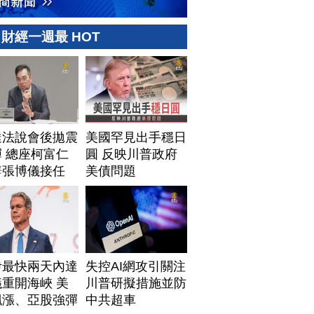
財經一週最 HOT
達法說會後拋震
美國罕見出手穩日
 總座柯富仁
圓 反映川普政府
辭張博儀接任
美債問題
伊最快兩天內達
失控AI網攻引關注
重開海峽 美
川普研擬措施並防
飆漲、亞股強彈
中共超車