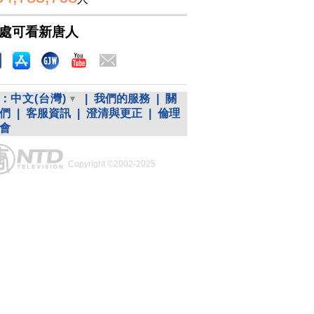
處可看新唐人
：
中文(台灣)
|
我們的服務
|
關
們
|
客服資訊
|
澄清與更正
|
倫理
會
Copyright ©2002-2025