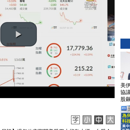
美
協議
股