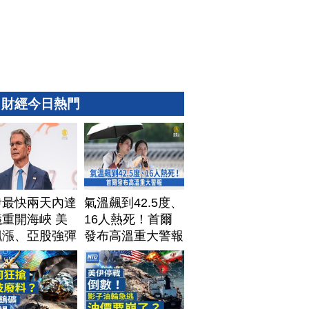
財經今日熱門
伊最快兩天內達
氣溫飆到42.5度、
重開海峽 美
16人熱死！首爾
飆漲、亞股強彈
發布高溫重大警報