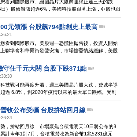
帶您看到國際股市。繪圖晶片大廠輝達終止連三天的跌
，鴻海收平盤184.5元，聯發科收1240元、下跌0.8%。
5日）股價飆漲超過6%，美國科技股跟著上漲，亞股也跟
今天（26日）早盤開高，一度重新站回23,000點。終場
2點，收在22,986.69點。台積電漲15元、收在960元，收復
00元領漲 台股飆794點創史上最高
聯發科漲1%，鴻海小跌1%以內，日月光投控漲幅超過
:36:21
繼昨天（25日）市值站上1兆元，成為台股第6檔市值破
帶您看到國際股市。美股週一恐慌性拋售後，投資人開始
26日）早盤最高一度來到392.5元，再創歷史新天價，但
加上聯準會和華爾街發聲安撫，市場擔憂情緒緩解，美股
，以385元、下跌2元作收。
止跌回穩，四大指數終場收紅。受美股激勵，台股今天
大漲，率先站回半年線，終場收在21295點、上漲794
守住千元大關 台股下跌371點
第一高漲點，漲幅3.87%。台積電扮演助攻要角，大漲
:38:30
最高點920元；聯發科強漲75元、漲幅6.98%，漲超過半
中科技戰可能再度升溫，週三美國晶片股大跌，費城半導
漲1.79%。專家分析，短線上籌碼面得到適度的整理，
超過 6.8%，創2020年疫情以來的最大單日跌幅。受到
布的美國7月CPI，以及中東情勢升溫，都將影響台股延
，台股開低走低，終場大跌371點來到23398.47點，三
超450.08億元。台積電股價早盤失守千元，好在尾盤拉
月營收公布受矚 台股拚站回月線
005元作收，驚險守住千元大關。
:36:34
勢，拚站回月線，市場聚焦台積電明天10日將公布的8
累計今年1到7月，台積電營收為新台幣1兆5231億元，