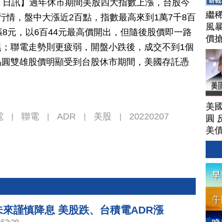
月 07 日訊】過年休市期間美股四大指數上漲，台股今
繼
行情，盤中大漲近2百點，指數最高來到1萬7千8百
風
漲8元，以6百44元最高價開出，但隨後股價即一路
價
；聯電走勢則更疲弱，開盤小跌後，成交不到1個
透
晶圓雙雄股價明顯受到台股休市期間，美國存託憑
戰
的
經
202
美
電
聯電
ADR
美股
20220207
|
|
|
|
圓 
美
未來謹慎降息 美股跌、台積電ADR漲