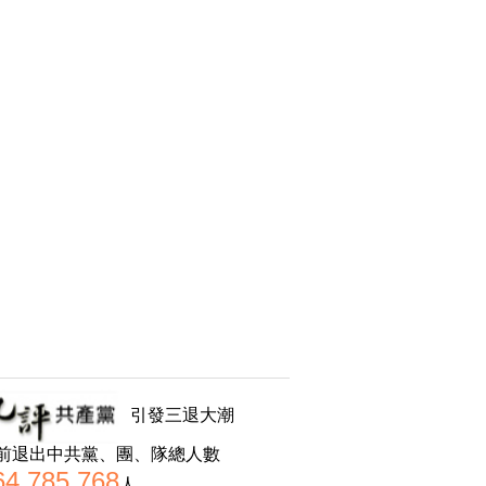
引發三退大潮
前退出中共黨、團、隊總人數
64,785,768
人