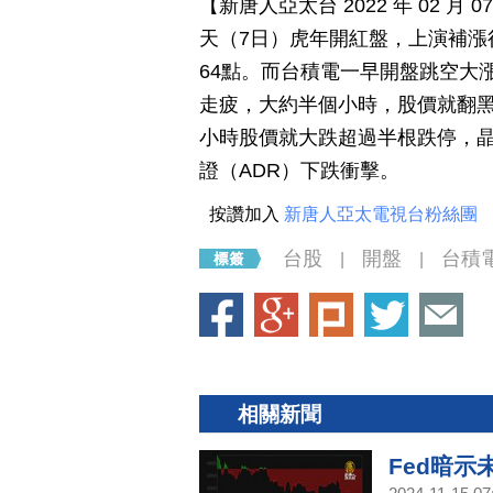
【新唐人亞太台 2022 年 02 
天（7日）虎年開紅盤，上演補漲
64點。而台積電一早開盤跳空大
走疲，大約半個小時，股價就翻黑
小時股價就大跌超過半根跌停，
證（ADR）下跌衝擊。
按讚加入
新唐人亞太電視台粉絲團
台股
開盤
台積
|
|
相關新聞
Fed暗示