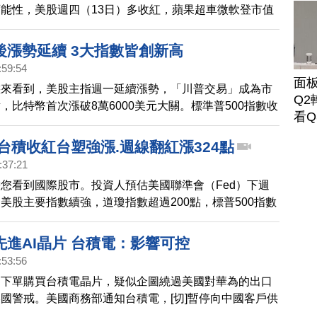
能性，美股週四（13日）多收紅，蘋果超車微軟登市值
新高。標普500指數微升超過0.2%，收在歷史高峰，那
漲約0.3%，連續第四個交易日寫下新高紀錄。台股今天
後漲勢延續 3大指數皆創新高
頭旺盛，終場台積電、鴻海甩尾翻紅，上漲192.68點，台
:59:54
中一路挺進，終場收22504.72點，續創盤中和收盤歷史
面
態來看到，美股主指週一延續漲勢，「川普交易」成為市
線上漲646.34點、連兩周上漲。分析指出，中長線來看
Q2
，比特幣首次漲破8萬6000美元大關。標準普500指數收
基調後，今年到2025年有機會進入降息循環，
看Q
，道瓊指數首次突破4萬4千點、那斯達克收在1萬9千點
大指數都創新高，不過，輝達跌1.16％，台積電ADR跌
台積收紅台塑強漲.週線翻紅漲324點
:37:21
您看到國際股市。投資人預估美國聯準會（Fed）下週
美股主要指數續強，道瓊指數超過200點，標普500指數
那斯達克指數漲1%，激勵台股表現。今天（13日）台股
.4點，終場以21,759.65點作收；台積電收盤價947元上漲
先進AI晶片 台積電：影響可控
.74%。受惠於國際油價大漲，台塑集團股價跌深強彈，台
:53:56
重返50元大關、台塑大漲4%、南亞也收高3%。台股本
道下單購買台積電晶片，疑似企圖繞過美國對華為的出口
棒，上漲324.46點。
國警戒。美國商務部通知台積電，[切]暫停向中國客戶供
慧晶片，對此，台積電12日回應，影響可控。美系外資