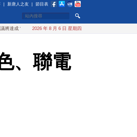
賽
|
新唐人之友
|
節目表
成？伊朗傳不收通行費
2026 年 8 月 6 日 星期四
配合漢光 總統賴清德親登雲豹前進圓山
色、聯電