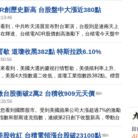
，對台積電營收影響最多僅1％。
R創歷史新高 台股盤中大漲近380點
:13:46
來看到，中共昨天清晨宣布對台軍演，台股則是連兩天上
在輝達、台積電ADR股價創高激勵下，台積電今天盤中
來到1075元，鴻海勁揚超過4％，帶動台股今天開高走
大漲近380點，一度突破9月底的高點。
歇 道瓊收黑382點 特斯拉跌6.10%
:50:56
態來看到，美國大選的慶祝行情暫歇，美債殖利率上升、
，美股4大指數週二收低，道瓊工業指數跌382點。標普
，費半指數跌0.93%，另外，電動車大廠特斯拉股價跌
電ADR跌1.17%。
台股衝破2萬2 台積收909元天價
:26:56
您看到國際股市。受到美國蘋果公司大漲超過7%的激勵
0指數和那斯達克指數，連續第2日創下收盤新高，帶動台
。台股今天（12日）開高走高，終場大漲257點，收在
目
6點、漲幅1.18%。櫃買指數也收漲1.06%。台積電收在909
股收紅 台積電領漲台股破23100點
4