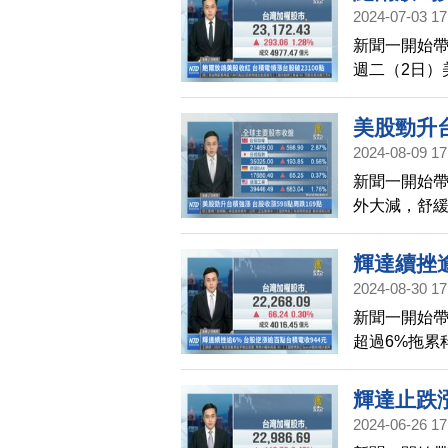
元、漲26元
2024-07-03 17
145元；鴻
新聞一開始
展、蘋果全
週二（2日）
國5月消費者
指數和那斯
動下，上漲29
美股勁升台
元、漲19元；
2024-08-09 17
下跌5元。品
新聞一開始
盤中翻紅，填
外大減，舒緩
四大指數集體
克綜合指數都
輝達續挫逾
2%，輝達也漲
2024-08-30 17
週跌勢大幅收
新聞一開始
海漲3.05
超過6%拖累
短期可能進
歷史收盤新高
黑0.6%。
輝達止跌漲
由於指數編纂
2024-06-26 17
權指數上漲66