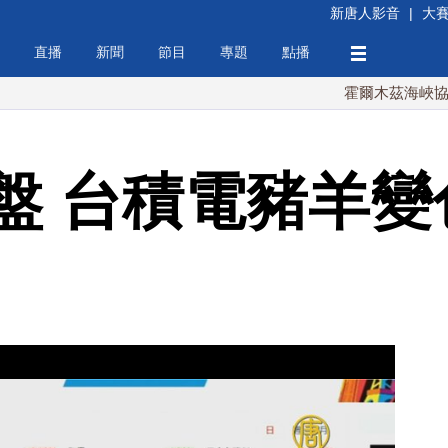
新唐人影音
|
大
直播
新聞
節目
專題
點播
霍爾木茲海峽協議將達
盤 台積電豬羊變