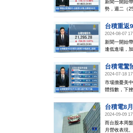
新聞一開始
上漲0.11%
勢，週二（2
著走揚。台股
上漲110.7
台積重返9
五日線大關。
2024-08-07 17
2%。台達電
新聞一開始
兆股，今天（
逢低進場，
中場翻黑下跌
週二（6日）
（7日）開盤
台積電驚險
點，創下史上
2024-07-18 17
40元、收在
市場擔憂美
根停板；鴻海
體指數，下挫
不過，下週公
美股重挫影響
續
大法人合計賣
台積電8
回，最後以1
2024-09-09 17
而台股本周盤
月營收表現。