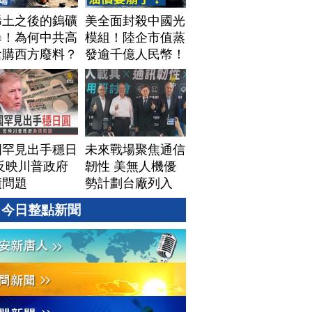
稀土之後的鎢礦
美全面封殺中國光
暴！為何中共高
模組！陸企市值蒸
搶購西方廢料？
發逾千億人民幣！
視美中「鎢礦暗
AI資料中心供應鏈
」背後不為人知
洗牌？台灣喜迎轉
資源爭奪｜#財
單！成關鍵樞紐？
新聞｜
｜#財經新聞
60804(二)
│20260805 (三)
國罕見出手穩日
未來戰場聚焦通信
反映川普政府
韌性 美無人機優
債問題
勢計劃台廠列入
今日整點新聞