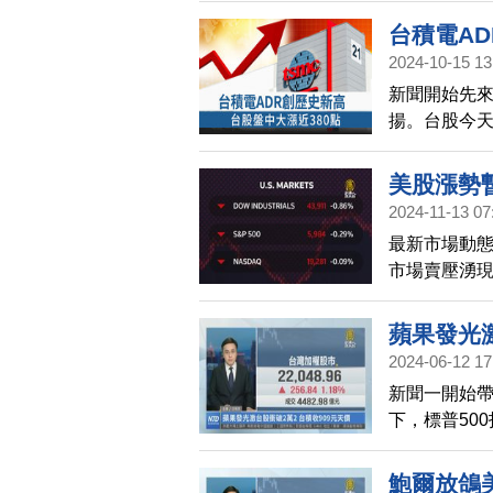
最新報告指出
台積電AD
2024-10-15 13
新聞開始先
揚。台股今天
上漲30元，
高，盤中指數
美股漲勢暫
2024-11-13 07
最新市場動
市場賣壓湧現
跌0.29%
6.10%，台積
蘋果發光激
2024-06-12 17
新聞一開始帶
下，標普50
廠蘋概股表現
22048.9
鮑爾放鴿美