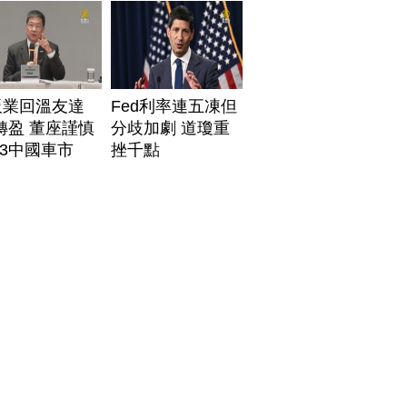
板業回溫友達
Fed利率連五凍但
轉盈 董座謹慎
分歧加劇 道瓊重
3中國車市
挫千點