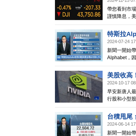
2024-11-15 07
帶您看到市
謹慎降息，美
價跌近6%，
特斯拉Alp
2024-07-24 17
新聞一開始帶
Alphabe
利低於市場預
點，標普500
美股收高！
小型股的羅素2
2024-10-17 08
元，較台北交
早安新唐人
（24日）日
行股和小型
跌。凱米颱風
337點，標
回血漲3.13
台積甩尾 
2024-06-14 17
新聞一開始