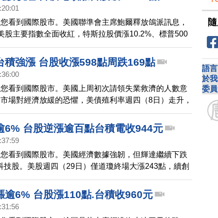
，收盤及盤中都創下歷史新高。大立光2360元作收、漲
:20:01
海187.5元作收、漲7元。分析指出，隨著台北國際電腦
隨
帶您看到國際股市。美國聯準會主席鮑爾釋放鴿派訊息，
球開發者大會落幕，市場重新關注美國經濟數據，包括美
美股主要指數全面收紅，特斯拉股價漲10.2%、標普500
物價指數年增率，以及聯準會週四召開的利率
達克指數，再創新高紀錄。激勵台股表現，台積電走強帶
3.06點，以23172.43點作收。台積電收在最高點979
積強漲 台股收漲598點周跌169點
語言
鴻海收在最低點203元、下挫1.5元；聯發科收1405元、
:36:00
於我
牌廠華碩今天（3日）除息，每股配息17元，早盤開低後
帶您看到國際股市。美國上周初次請領失業救濟的人數意
委員
息率35%。
市場對經濟放緩的恐懼，美債殖利率週四（8日）走升，
收紅。道瓊工業指數大漲400點，標普500指數和那斯達
走升1%，費城半導體指數勁揚2.9%。台積電ADR上漲
6% 台股逆漲逾百點台積電收944元
2%。激勵台股表現，上漲598.9點，收在21469點；本
:37:59
斂，下跌169.09點。台積電上漲38元、收在934元；鴻
帶您看到國際股市。美國經濟數據強韌，但輝達繼續下跌
%、收168.5元。分析師表示，市場恐慌氣氛逐步緩和，台股
科技股。美股週四（29日）僅道瓊終場大漲243點，續創
入大箱型整理格局；輝達財報表現，將
，標普500幾乎收在平盤，那斯達克下跌39點，費半收
輝達概念股光環失色，台股今天（30日）開高後漲勢收斂，
逾6% 台股漲110點.台積收960元
公司MSCI（明晟）半年度權重調整於盤後生效，終場加
:31:56
.24點，收在22268.09點，周線收紅。台積電收944元、