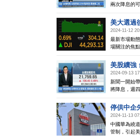
兩次降息的可
王，輝達再創
斯達克指數上
美大選過
（14日）多
2024-11-12 20
股加權指數盤
最新市場動
新高。台股週
場關注的焦點
確定經濟前景
盤突破6千點
298點，三
美股續強 
3.55％。
2024-09-13 17
新聞一開始帶
將降息，週四
連漲第4天，
收盤上漲106
停供中企
7元、漲幅0
2024-11-13 07
塑化股價收盤
中國華為繞
周周線拉出紅K
管制，引起美
應先進人工智