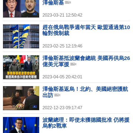
澤倫斯基
2023-03-21 12:50:42
趕在俄烏戰爭週年當天 歐盟通過第10
輪對俄制裁
2023-02-25 12:19:46
澤倫斯基抵波蘭會總統 美國再供烏26
億美元軍援
2023-04-05 20:42:01
澤倫斯基返烏！北約、美國絕密護航
出訪
2022-12-23 09:17:47
波蘭總理：即使未獲德國批准 仍將援
烏豹2戰車