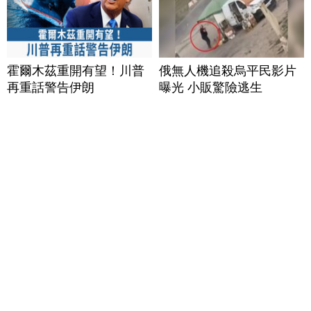
霍爾木茲重開有望！川普
俄無人機追殺烏平民影片
再重話警告伊朗
曝光 小販驚險逃生