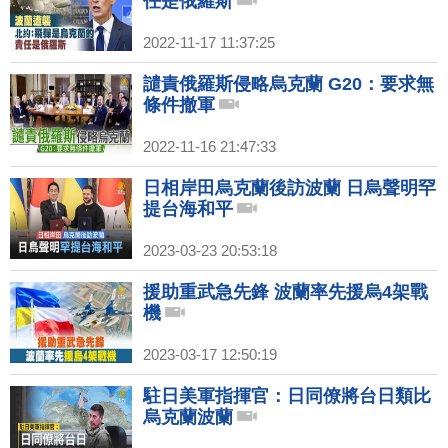
任是俄羅斯
2022-11-17 11:37:25
譴責俄羅斯侵略烏克蘭 G20：要求無
條件撤軍
2022-11-16 21:47:33
日相岸田烏克蘭後訪波蘭 日烏聲明罕
提台海和平
2023-03-23 20:53:18
援助重武急先鋒 波蘭率先援烏4架戰
機
2023-03-17 12:50:19
駐日美軍指揮官：日同僚將台日類比
烏克蘭波蘭