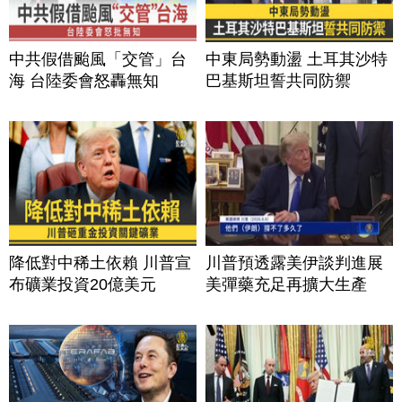
中共假借颱風「交管」台
中東局勢動盪 土耳其沙特
海 台陸委會怒轟無知
巴基斯坦誓共同防禦
降低對中稀土依賴 川普宣
川普預透露美伊談判進展
布礦業投資20億美元
美彈藥充足再擴大生產