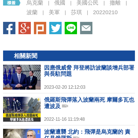
烏克蘭
俄國
美國公民
撤離
|
|
|
|
波蘭
美軍
莎琪
20220210
|
|
|
相關新聞
因應俄威脅 拜登將訪波蘭談增兵部署
與長駐問題
2023-02-20 12:12:03
俄羅斯飛彈落入波蘭兩死 摩爾多瓦也
遭波及
2022-11-16 11:19:48
波蘭遭襲 北約：飛彈是烏克蘭的 責