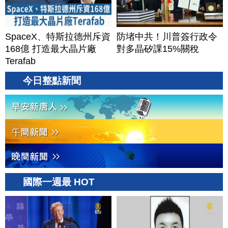
SpaceX、特斯拉德州斥資
防堵中共！川普簽行政令
168億 打造最大晶片廠
對多晶矽課15%關稅
Terafab
今日整點新聞
國際一週最 HOT