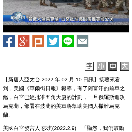
【新唐人亞太台 2022 年 02 月 10 日訊】接著來看
到，美國《華爾街日報》報導，有了阿富汗的前車之
鑑，白宮已經批准五角大廈的計劃，一旦俄羅斯進攻
烏克蘭，部署在波蘭的美軍將幫助美國人撤離烏克
蘭。
美國白宮發言人 莎琪(2022.2.9)：「顯然，我們鼓勵