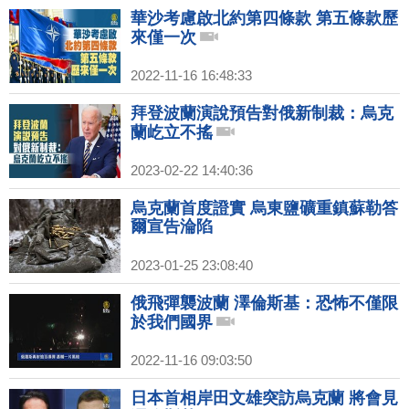
華沙考慮啟北約第四條款 第五條款歷
來僅一次
2022-11-16 16:48:33
拜登波蘭演說預告對俄新制裁：烏克
蘭屹立不搖
2023-02-22 14:40:36
烏克蘭首度證實 烏東鹽礦重鎮蘇勒答
爾宣告淪陷
2023-01-25 23:08:40
俄飛彈襲波蘭 澤倫斯基：恐怖不僅限
於我們國界
2022-11-16 09:03:50
日本首相岸田文雄突訪烏克蘭 將會見