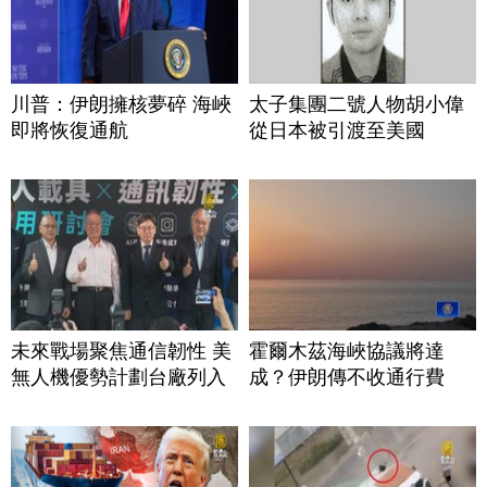
川普：伊朗擁核夢碎 海峽
太子集團二號人物胡小偉
即將恢復通航
從日本被引渡至美國
未來戰場聚焦通信韌性 美
霍爾木茲海峽協議將達
無人機優勢計劃台廠列入
成？伊朗傳不收通行費