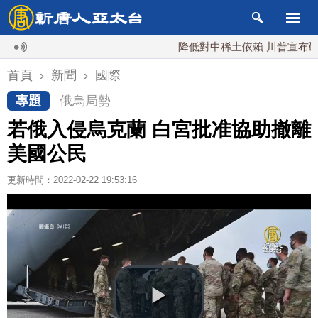
降低對中稀土依賴 川普宣布礦業投資
首頁
›
新聞
›
國際
專題
俄烏局勢
若俄入侵烏克蘭 白宮批准協助撤離
美國公民
更新時間：2022-02-22 19:53:16