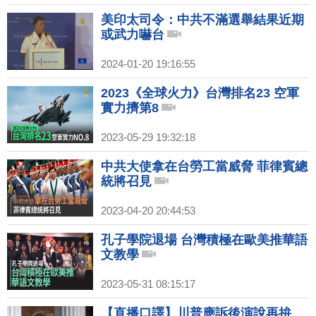
美印太司令：中共不滿選舉結果近期
或武力嚇台
2024-01-20 19:16:55
2023《全球火力》台灣排名23 空軍
實力擠第8
2023-05-29 19:32:18
中共大使拿在台勞工當威脅 菲律賓總
統將召見
2023-04-20 20:44:53
孔子學院退場 台灣積極在歐美推華語
文教學
2023-05-31 08:15:17
【直播口譯】川普應訴後演說再拚