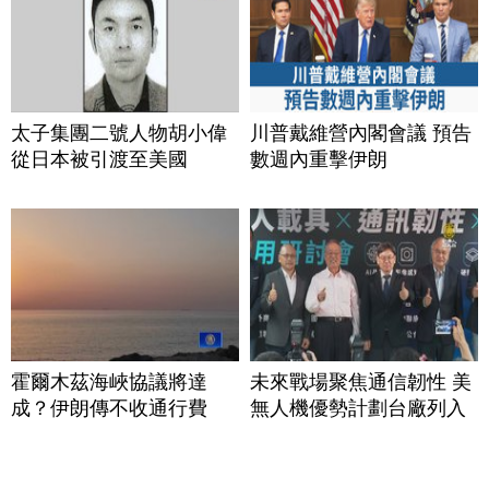
太子集團二號人物胡小偉
川普戴維營內閣會議 預告
從日本被引渡至美國
數週內重擊伊朗
霍爾木茲海峽協議將達
未來戰場聚焦通信韌性 美
成？伊朗傳不收通行費
無人機優勢計劃台廠列入