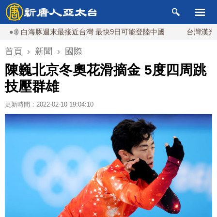
風白海豚週末最接近台灣 最快9日可能登陸中國
台灣漢光首結合
首頁
›
新聞
›
國際
陳巍北京冬奧花滑摘金 5度四周跳
技壓群雄
更新時間：2022-02-10 19:04:10