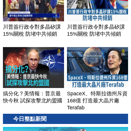
川普簽行政令對多晶矽課
川普簽行政令對多晶矽課
15%關稅 防堵中共傾銷
15%關稅 防堵中共傾銷
搞分化？美情報：普京最
SpaceX、特斯拉德州斥資
快今秋 試探攻擊北約盟國
168億 打造最大晶片廠
Terafab
今日整點新聞