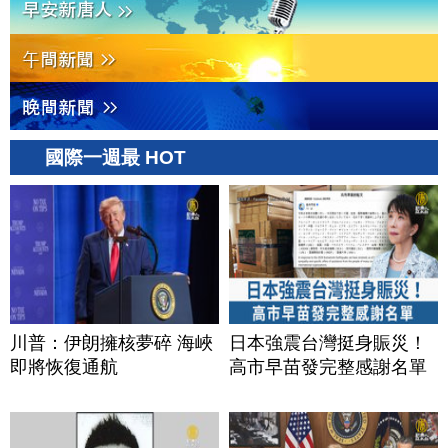
國際一週最 HOT
川普：伊朗擁核夢碎 海峽
日本強震台灣挺身賑災！
即將恢復通航
高市早苗發完整感謝名單