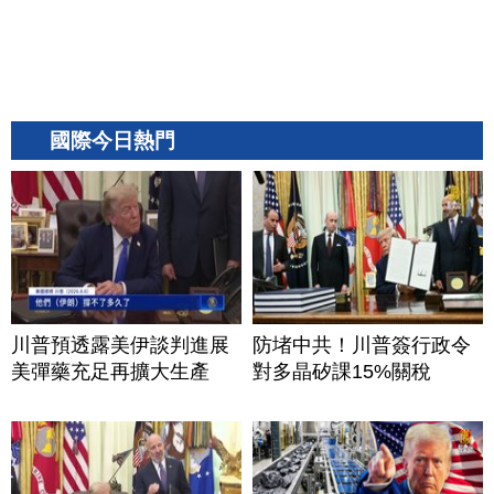
國際今日熱門
川普預透露美伊談判進展
防堵中共！川普簽行政令
美彈藥充足再擴大生產
對多晶矽課15%關稅