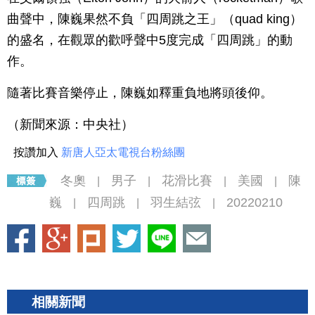
曲聲中，陳巍果然不負「四周跳之王」（quad king）
的盛名，在觀眾的歡呼聲中5度完成「四周跳」的動
作。
隨著比賽音樂停止，陳巍如釋重負地將頭後仰。
（新聞來源：中央社）
按讚加入
新唐人亞太電視台粉絲團
冬奧
男子
花滑比賽
美國
陳
|
|
|
|
巍
四周跳
羽生結弦
20220210
|
|
|
相關新聞