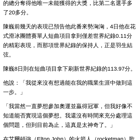
的總分奪得他唯一未能獲得的大獎，比第二名選手多
了20多分。
陳巍前幾天的表現已預告他此番來勢洶洶，4日他在花
式滑冰團體賽單人短曲項目拿到僅差世界紀錄0.11分
的精彩表現，而那項世界紀錄的保持人，正是羽生結
弦。
陳巍8日則在短曲項目拿下刷新世界紀錄的113.97分。
他說：「我從來沒有想過能在我的職業生涯中做到這
一步。」
「我當然一直夢想參加奧運並贏得冠軍，但我好像不
知道能否實現這個夢想。我還沒有時間來充分處理這
個問題，但到目前為止，這真是太神奇了。」
在艾爾頓強（Elton John）的火箭人（rocketman）歌