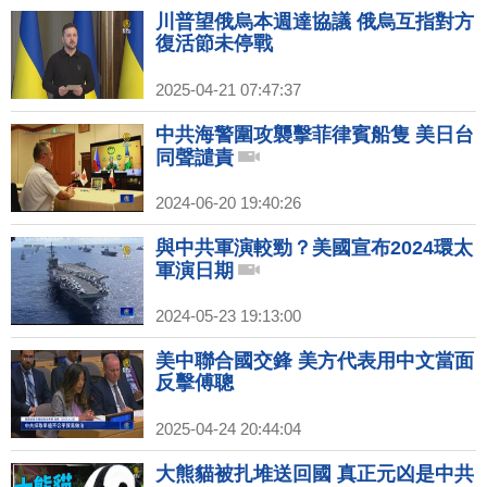
川普望俄烏本週達協議 俄烏互指對方
復活節未停戰
2025-04-21 07:47:37
中共海警圍攻襲擊菲律賓船隻 美日台
同聲譴責
2024-06-20 19:40:26
與中共軍演較勁？美國宣布2024環太
軍演日期
2024-05-23 19:13:00
美中聯合國交鋒 美方代表用中文當面
反擊傅聰
2025-04-24 20:44:04
大熊貓被扎堆送回國 真正元凶是中共