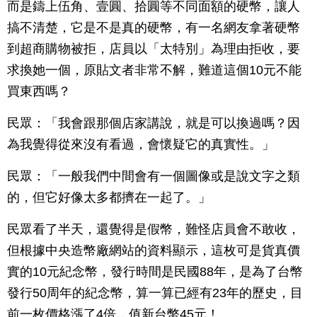
而是鑄上伍角、壹圓、拾圓等不同面額的硬幣，讓人
搞不清楚，它是不是真的硬幣，有一名網友拿著硬幣
到超商購物被拒，店員以「太特別」為理由拒收，要
求換她一個，原貼文者非常不解，難道這個10元不能
買東西嗎？
民眾：「我會跟那個店家講說，就是可以換過嗎？因
為我覺得從來沒有看過，會懷疑它的真實性。」
民眾：「一般我們中間會有一個圖像或是說文字之類
的，但它好像太多都擠在一起了。」
民眾看了半天，還覺得是假幣，難怪店員會不敢收，
但根據中央造幣廠網站的資料顯示，這枚可是貨真價
實的10元紀念幣，發行時間是民國88年，是為了台幣
發行50周年的紀念幣，算一算已經有23年的歷史，目
前一枚價格漲了4倍，值新台幣45元！