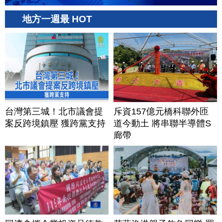
地方一週最 HOT
台灣第三城！北市議會提
斥資157億元橋科聯外匝
案反跨境鎮壓 獲跨黨支持
道今動土 將串聯半導體S
廊帶