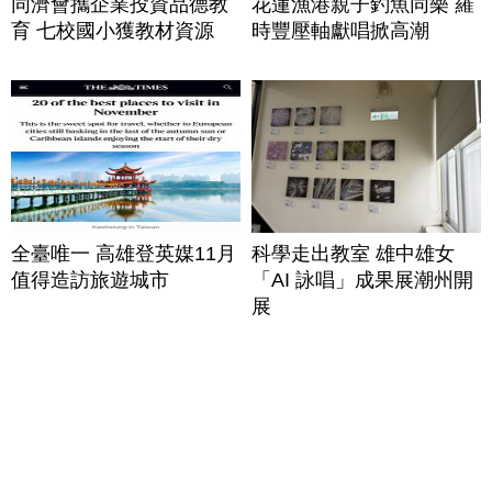
同濟會攜企業投資品德教
花蓮漁港親子釣魚同樂 羅
育 七校國小獲教材資源
時豐壓軸獻唱掀高潮
全臺唯一 高雄登英媒11月
科學走出教室 雄中雄女
值得造訪旅遊城市
「AI 詠唱」成果展潮州開
展