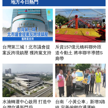
地方今日熱門
台灣第三城！北市議會提
斥資157億元橋科聯外匝
案反跨境鎮壓 獲跨黨支持
道今動土 將串聯半導體S
廊帶
水湳轉運中心啟用 打造中
台南「小黃公車」新增3路
台灣交通新門戶
線 完善偏鄉交通運輸