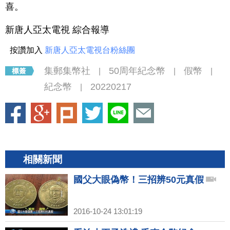
喜。
新唐人亞太電視 綜合報導
按讚加入
新唐人亞太電視台粉絲團
集郵集幣社
50周年紀念幣
假幣
|
|
|
紀念幣
20220217
|
相關新聞
國父大眼偽幣！三招辨50元真假
2016-10-24 13:01:19