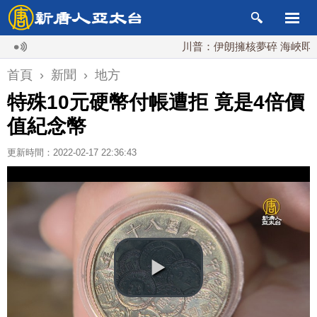
川普：伊朗擁核夢碎 海峽即將恢復
首頁
›
新聞
›
地方
特殊10元硬幣付帳遭拒 竟是4倍價
值紀念幣
更新時間：2022-02-17 22:36:43