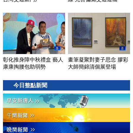
彰化推身障中秋禮盒 藝人
畫筆凝聚對妻子思念 膠彩
康康掏腰包助弱勢
大師簡錦清個展登場
今日整點新聞