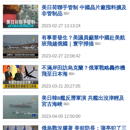
美日荷聯手管制 中國晶片廠囤料擴及
非管制品
2023-02-27 13:13:24
有事要發生？美議員籲禁中國赴美航
班飛越俄國｜寰宇掃描
2023-02-27 22:08:42
不滿岸田訪烏克蘭？俄軍戰略轟炸機
飛至日本海
2023-03-21 20:27:05
美日韓8艦反潛軍演 共艦出沒津輕及
宮古海峽
2023-04-05 12:50:00
俄烏戰況膠著 美前防長：蒲亭犯了三