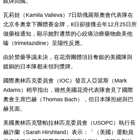
銀牌回國。
瓦莉娃（Kamila Valieva）7日助俄羅斯奧會代表隊在
北京冬奧拿下團體賽金牌，8日卻接獲去年12月25日所
做藥檢通知，顯示她對遭禁的心絞痛治療藥物曲美他
嗪（trimetazidine）呈陽性反應。
由於禁藥爭議未決，在花滑團體項目奪銀的美國隊與
鍍銅的日本隊都未領到獎牌。
國際奧林匹克委員會（IOC）發言人亞當斯（Mark
Adams）稍早指出，雖然美國花滑代表隊會見了國際
奧會主席巴赫（Thomas Bach），但日本隊拒絕與巴
赫見面。
美國奧林匹克暨帕拉林匹克委員會（USOPC）執行長
赫許蘭（Sarah Hirshland）表示：「（美國）運動員