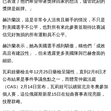
已表達了他們希望帶著獎牌回家的想法，儘管此刻的
獎牌是銀牌。」
赫許蘭說，這是非常令人沮喪且棘手的情況，不只是
對美國選手不公平，也對所有來此參賽並期待比賽誠
信完好無損的所有運動員不公平。
赫許蘭表示，她為美國選手感到驕傲，稱他們「成效
高且有建設性」，但未透露更多美國隊與巴赫會面的
細節。
瓦莉娃藥檢去年12月25日藥檢呈陽性，直到2月8日才
公布結果是事件爭議焦點之一，而體育仲裁法庭
（CAS）2月14日宣布，瓦莉娃可以續留北京冬奧參加
個人賽，這位俄羅斯新星15日在短曲賽事表現亮眼，
技壓群雌。