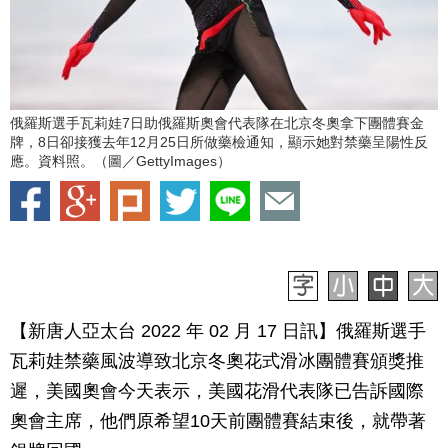
俄羅斯選手瓦莉娃7日助俄羅斯奧會代表隊在北京冬奧拿下團體賽金
牌，8日卻接獲去年12月25日所做藥檢通知，顯示她對禁藥呈陽性反
應。資料照。（圖／GettyImages）
【新唐人亞太台 2022 年 02 月 17 日訊】俄羅斯選手
瓦莉娃禁藥風波導致北京冬奧花式滑冰團體賽頒獎推
遲，美國奧會今天表示，美國花滑代表隊已告訴國際
奧會主席，他們原希望10天前團體賽結束後，就帶著