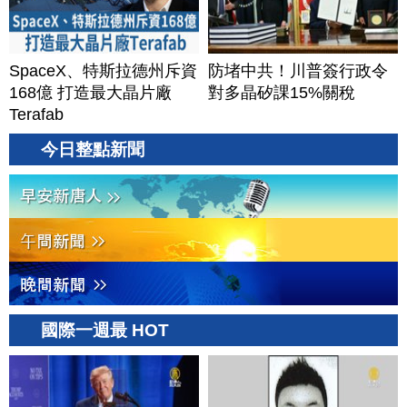
SpaceX、特斯拉德州斥資
防堵中共！川普簽行政令
168億 打造最大晶片廠
對多晶矽課15%關稅
Terafab
今日整點新聞
國際一週最 HOT