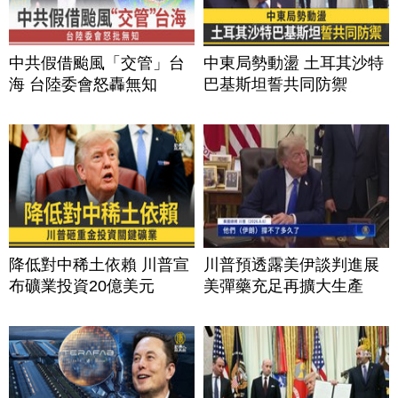
中共假借颱風「交管」台
中東局勢動盪 土耳其沙特
海 台陸委會怒轟無知
巴基斯坦誓共同防禦
降低對中稀土依賴 川普宣
川普預透露美伊談判進展
布礦業投資20億美元
美彈藥充足再擴大生產