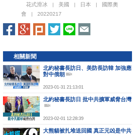
花式滑冰
美國
日本
國際奧
|
|
|
會
20220217
|
相關新聞
北約秘書長訪日、美防長訪韓 加強應
對中俄朝
2023-01-31 21:13:01
北約秘書長訪日 批中共擴軍威脅台灣
2023-02-01 12:28:39
大熊貓被扎堆送回國 真正元凶是中共