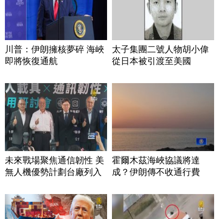
川普：伊朗擁核夢碎 海峽
太子集團二號人物胡小偉
即將恢復通航
從日本被引渡至美國
未來戰場聚焦通信韌性 美
霍爾木茲海峽協議將達
無人機優勢計劃台廠列入
成？伊朗傳不收通行費