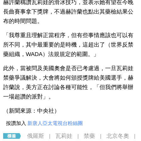
赫許蘭稱讚瓦莉娃的滑冰技巧，並表示她有望在今晚
長曲賽事拿下獎牌，不過赫許蘭也點出其藥檢結果公
布的時間問題。
「我尊重且理解正當程序，但有些事情應該也可以有
所不同，其中最重要的是時機，這超出了（世界反禁
藥組織，WADA）法規規定的範圍。」
此外，當被問及美國奧會是否已考慮過，一旦瓦莉娃
禁藥爭議解決，大會將如何頒授獎牌給美國選手，赫
許蘭說，美方正在討論各種可能性，「但我們將舉辦
一場超讚的派對」。
（新聞來源：中央社）
按讚加入
新唐人亞太電視台粉絲團
俄羅斯
瓦莉娃
禁藥
北京冬奧
|
|
|
|