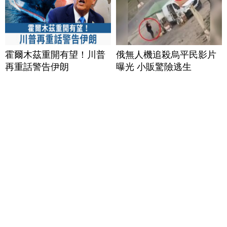
霍爾木茲重開有望！川普
俄無人機追殺烏平民影片
再重話警告伊朗
曝光 小販驚險逃生