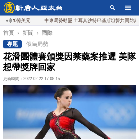
0億美元
中東局勢動盪 土耳其沙特巴基斯坦誓共同防禦
首頁
›
新聞
›
國際
專題
俄烏局勢
花滑團體賽頒獎因禁藥案推遲 美隊
想帶獎牌回家
更新時間：2022-02-22 17:08:15