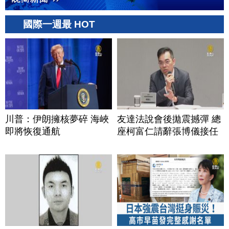
國際一週最 HOT
川普：伊朗擁核夢碎 海峽
友達法說會後拋震撼彈 總
即將恢復通航
座柯富仁請辭張博儀接任