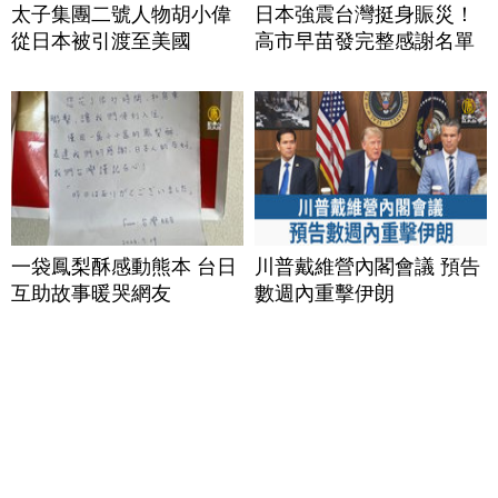
太子集團二號人物胡小偉
日本強震台灣挺身賑災！
從日本被引渡至美國
高市早苗發完整感謝名單
一袋鳳梨酥感動熊本 台日
川普戴維營內閣會議 預告
互助故事暖哭網友
數週內重擊伊朗