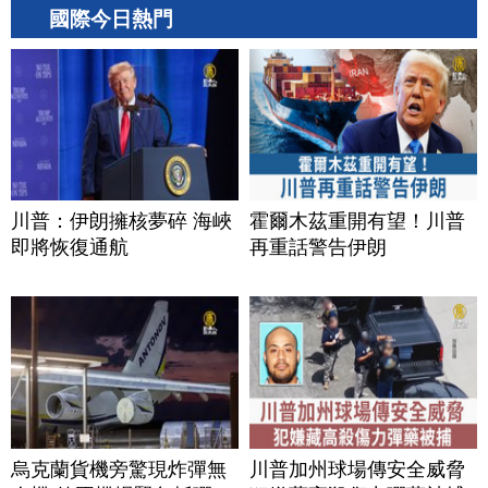
國際今日熱門
川普：伊朗擁核夢碎 海峽
霍爾木茲重開有望！川普
即將恢復通航
再重話警告伊朗
烏克蘭貨機旁驚現炸彈無
川普加州球場傳安全威脅