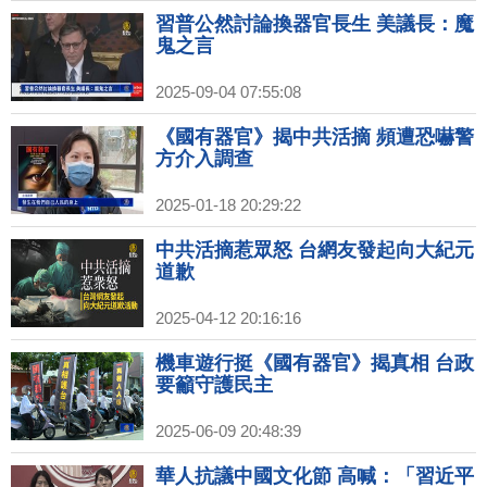
習普公然討論換器官長生 美議長：魔
鬼之言
2025-09-04 07:55:08
《國有器官》揭中共活摘 頻遭恐嚇警
方介入調查
2025-01-18 20:29:22
中共活摘惹眾怒 台網友發起向大紀元
道歉
2025-04-12 20:16:16
機車遊行挺《國有器官》揭真相 台政
要籲守護民主
2025-06-09 20:48:39
華人抗議中國文化節 高喊：「習近平