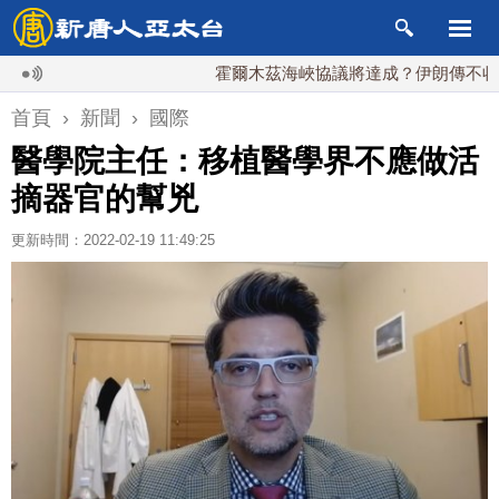
霍爾木茲海峽協議將達成？伊朗傳不收通行費
首頁
›
新聞
›
國際
醫學院主任：移植醫學界不應做活
摘器官的幫兇
更新時間：2022-02-19 11:49:25