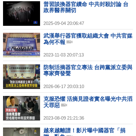
普習談換器官續命 中共封殺討論 台
政界醫界關切
2025-09-04 20:06:47
武漢舉行器官獲取組織大會 中共官媒
為何不報
2023-11-03 20:07:13
防制活摘器官立專法 台跨黨派立委與
專家齊發聲
2026-06-17 20:03:10
克服恐懼 活摘見證者實名曝光中共滔
天罪惡
2023-08-09 21:21:36
越來越離譜！影片曝中國器官「捐