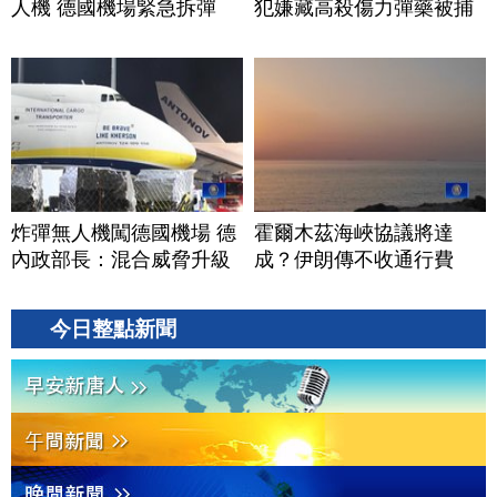
人機 德國機場緊急拆彈
犯嫌藏高殺傷力彈藥被捕
炸彈無人機闖德國機場 德
霍爾木茲海峽協議將達
內政部長：混合威脅升級
成？伊朗傳不收通行費
今日整點新聞