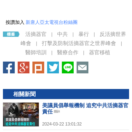
按讚加入
新唐人亞太電視台粉絲團
活摘器官
中共
暴行
反活摘世界
|
|
|
峰會
打擊及防制活摘器官之世界峰會
|
|
醫師培訓
醫療合作
器官移植
|
|
相關新聞
美議員倡舉報機制 追究中共活摘器官
責任
2024-03-22 13:01:32