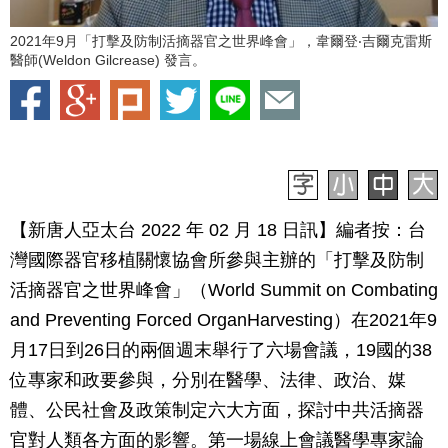
2021年9月「打擊及防制活摘器官之世界峰會」，韋爾登‧吉爾克雷斯
醫師(Weldon Gilcrease) 發言。
【新唐人亞太台 2022 年 02 月 18 日訊】
編者按：
台
灣國際器官移植關懷協會
所參與主辦的「打擊及防制
活摘器官之世界峰會」（World Summit on Combating
and Preventing Forced OrganHarvesting）在2021年9
月17日到26日的兩個週末舉行了六場會議，19國的38
位專家和政要參與，分別在醫學、法律、政治、媒
體、公民社會及政策制定六大方面，探討中共活摘器
官對人類各方面的影響。第一場線上會議醫學專家論