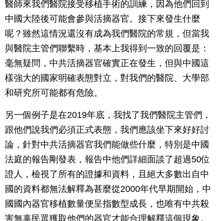
醫師來我們醫院接受移植手術的訓練，因為他們回到
中國大陸後可能會參與活摘器官。接下來發生什麼
呢？雖然這情況還沒有成為我們醫院的常規，但當我
與醫院主管們聯繫時，基本上我得到一致的回覆是：
毫無疑問，中共活摘器官確實正在發生，但與中國這
樣強大的國家明確表態對立，對我們的醫院、大學部
和研究所可能都有危險。
另一個例子是在2019年底，我找了我們醫院主管們，
跟他們說我們必須正式表態，我們應該坐下來好好討
論，針對中共活摘器官我們能做些什麼，特別是中國
法庭的報告剛發表，報告中他們詳細面談了超過50位
證人，檢視了所有的證據和資料，且絕大多數出自中
國的資料都無法解釋為甚麼從2000年代早期開始，中
國國內器官移植數量便呈指數型成長，也唯有中共殺
害無辜民眾獲取他們的器官才能合理解釋這個現象。