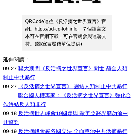
QRCode連往《反活摘之世界宣言》官
網。https://ud-cp-foh.info。７個語言文
本可在官網下載，可在官網參與連署支
持。(圖/宣言發佈單位提供)
延伸閱讀：
09-27
聯大期間《反活摘之世界宣言》問世 籲全人類
制止中共暴行
09-27
《反活摘之世界宣言》 團結人類制止中共暴行
聯合國人權專家：《反活摘之世界宣言》強化合
作終結反人類罪行
09-18
反活摘世界峰會19國參與 歐美亞醫界籲勿淪中
共幫兇
09-19
反活摘峰會籲各國立法 全面懲治中共活摘暴行