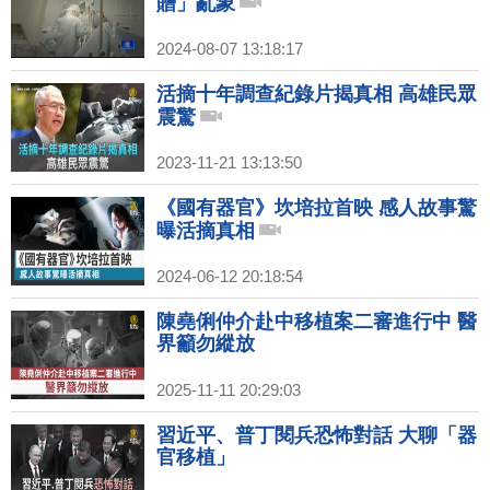
贈」亂象
2024-08-07 13:18:17
活摘十年調查紀錄片揭真相 高雄民眾
震驚
2023-11-21 13:13:50
《國有器官》坎培拉首映 感人故事驚
曝活摘真相
2024-06-12 20:18:54
陳堯俐仲介赴中移植案二審進行中 醫
界籲勿縱放
2025-11-11 20:29:03
習近平、普丁閱兵恐怖對話 大聊「器
官移植」