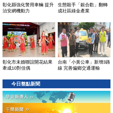
彰化縣強化警用車輛 提升
生態殺手「銀合歡」翻轉
治安網機動力
成社區綠金產業
彰化市未婚聯誼開花結果
台南「小黃公車」新增3路
牽成10對佳偶
線 完善偏鄉交通運輸
今日整點新聞