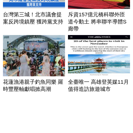
台灣第三城！北市議會提
斥資157億元橋科聯外匝
案反跨境鎮壓 獲跨黨支持
道今動土 將串聯半導體S
廊帶
花蓮漁港親子釣魚同樂 羅
全臺唯一 高雄登英媒11月
時豐壓軸獻唱掀高潮
值得造訪旅遊城市