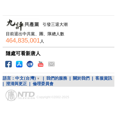
引發三退大潮
目前退出中共黨、團、隊總人數
464,835,001
人
隨處可看新唐人
語言：
中文(台灣)
|
我們的服務
|
關於我們
|
客服資訊
|
澄清與更正
|
倫理委員會
Copyright ©2002-2025