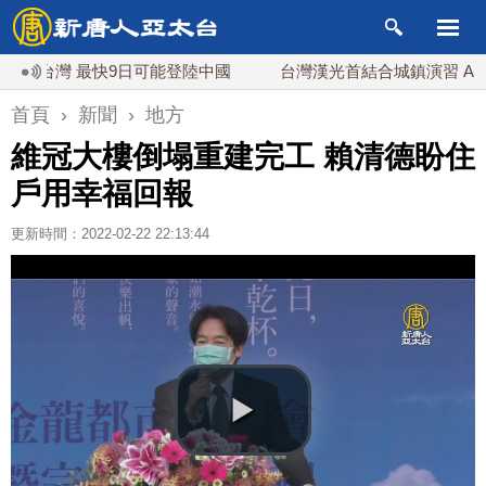
灣 最快9日可能登陸中國
台灣漢光首結合城鎮演習 AIT連續
首頁
›
新聞
›
地方
維冠大樓倒塌重建完工 賴清德盼住
戶用幸福回報
更新時間：2022-02-22 22:13:44