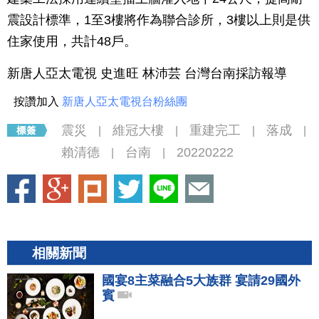
震設計標準，1至3樓將作為聯合診所，3樓以上則是供
住家使用，共計48戶。
新唐人亞太電視 史進旺 林沛芸 台灣台南採訪報導
按讚加入
新唐人亞太電視台粉絲團
震災
維冠大樓
重建完工
落成
|
|
|
|
賴清德
台南
20220222
|
|
相關新聞
國宴8主菜融合5大族群 宴請29國外
賓