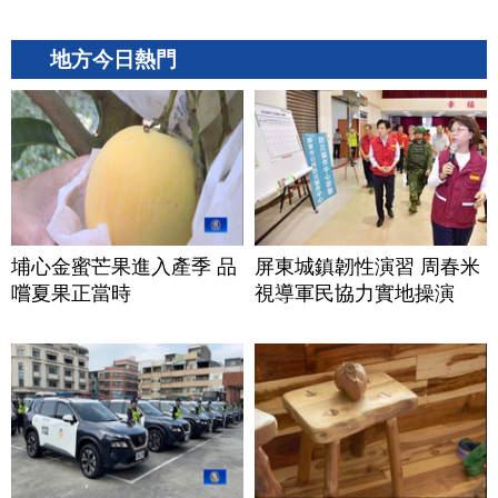
地方今日熱門
埔心金蜜芒果進入產季 品
屏東城鎮韌性演習 周春米
嚐夏果正當時
視導軍民協力實地操演