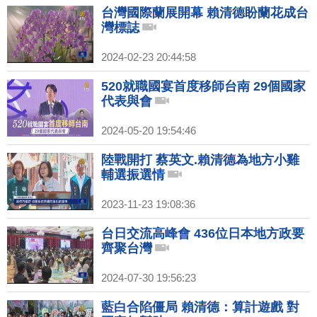
台灣國際蘭展開幕 賴清德盼蘭花成台
灣標誌
2024-02-23 20:44:58
520就職國宴首度移師台南 29個國家
代表與會
2024-05-20 19:54:46
陸戰開打 蔡英文.賴清德為地方小雞
輔選振選情
2023-11-23 19:08:36
台日交流高峰會 436位日本地方政要
齊聚台灣
2024-07-30 19:56:23
藍白合陷僵局 賴清德：算計遊戲 對