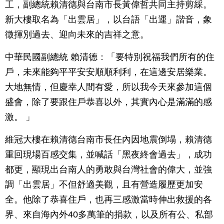
工，副總統賴清德與台南市長黃偉哲共同主持剪綵。
新大樓取名為「出雲居」，以台語「出運」諧音，象
徵揮別過去、迎向未來的吉祥之意。
中華民國副總統 賴清德：「要特別祝福我們所有的住
戶，未來能夠平平安安順順利利，在這邊安居樂業。
大地無情，但慶幸人間有愛，所以我今天來參加這個
盛會，除了要跟住戶恭喜以外，其實內心是滿滿的感
激。 」
維冠大樓在賴清德台南市長任內因地震倒塌，賴清德
重回現場百感交集，並喊話「黑夜終會過去」，成功
都更，顯現出台南人的勇敢與台灣社會的偉大，並強
調「出雲居」不但舒適美觀，且有營造履歷更加安
全。他除了恭喜住戶，也再三感激當時伸出救援的各
界、來自海內外40多萬筆的捐款，以及所有公、私部