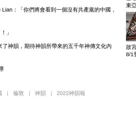
東
le Lian：「你們將會看到一個沒有共產黨的中國，
了！」
來了神韻，期待神韻所帶來的五千年神傳文化內
故
8/
導
國
倫敦
神韻
2022神韻報
|
|
|