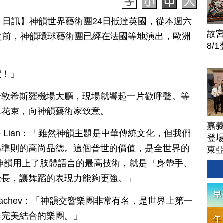
月 25 日訊】神韻世界藝術團24日抵達英國，從本週六
故
之前，神韻環球藝術團已經在法國等地演出，歐洲
8/
讚！」
倫敦希斯羅機場大廳，現場就響起一片歡呼聲。等
上花束，向神韻藝術家致意。
嘉
le Lian：「雖然神韻主題是中華傳統文化，但我們
登場
為準則的高尚品德。這個普世的價值，是全世界的
東
神韻用上了肢體語言的最高技術，就是『身帶手、
最長，讓舞蹈的表現力能夠更強。」
 Nachev：「神韻交響樂團非常有名，是世界上第一
器完美結合的樂團。」