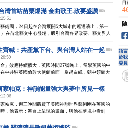
佳女主角獎的資深演員蘇珊·漢普希爾。
目
4
3台灣首站苗栗爆滿 金曲歌王.政要盛讚
:25:51
隨
藝術團，24日起在台灣展開5大城市的巡迴演出，第一
日）在苗北藝文中心登場，吸引台灣各界政要、藝文界人
目精采完美的呈現，觀眾們熱情鼓掌，謝幕兩次。
生齊喊：共產黨下台、與台灣人站在一起
語言
於我
:28:59
委員
命」效應持續擴大，英國時間27號晚上，留學英國的中
集在中共駐英國倫敦大使館前面，舉起白紙，朝中領館大
下台」，並高呼，「和台灣人站在一起」、「和全世界反
言家帕克：神韻能量強大與夢中所見一樣
:12:06
言家帕克，週三晚間觀賞了美國神韻世界藝術團在英國的
訪時，他表示：舞台上呈現的畫面，與他在夢境中看到
彩絕倫，能量強大。英國知名預言家帕克，週三晚間觀賞
世界藝術團在英國的演出。在採訪時，他表示：舞台上呈
至極 醫院院長敬佩藝術總監