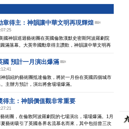
勳章得主：神韻讓中華文明再現輝煌
:07:25
，美國神韻巡迴藝術團在英國倫敦漢默史密斯阿波羅劇院
出圓滿落幕。大英帝國勳章得主讚歎，神韻讓中華文明再
英國 預計一月演出爆滿
:12:41
國神韻紐約藝術團抵達倫敦，將於一月份在英國四個城市
出。主辦方預計，演出將會場場爆滿。
獎得主：神韻價值觀非常重要
:27:21
藝術團，在倫敦阿波羅劇院的七場演出，場場爆滿。1月
華夏藝術吸引了英國各界名流慕名而來，其中包括曾三次