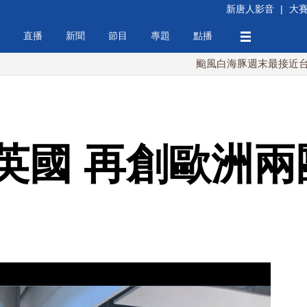
新唐人影音
|
大
直播
新聞
節目
專題
點播
颱風白海豚週末最接近台灣 最快
英國 再創歐洲兩