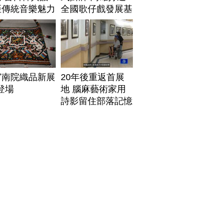
亞傳統音樂魅力
全國歌仔戲發展基
地
宮南院織品新展
20年後重返首展
1登場
地 腦麻藝術家用
詩影留住部落記憶