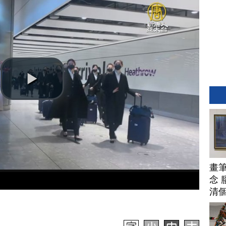
畫
念 
清