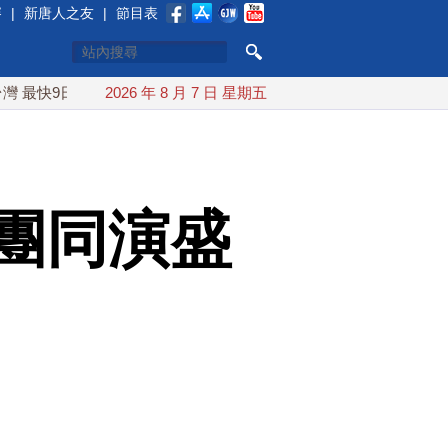
賽
|
新唐人之友
|
節目表
9日可能登陸中國
2026 年 8 月 7 日 星期五
台灣漢光首結合城鎮演習 AIT連續發文讚「
團同演盛