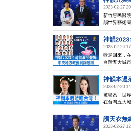
現的畫面，
2023-02-27 20
新竹惠民醫院
韻世界藝術
監，讓台灣
神韻202
2023-02-24 17
歡迎回來，
台灣五大城市
政要發賀詞祝
會首長以及新
神韻本週
立法委員與1
2023-02-20 14
韻展現的內
被譽為「世
與啟迪深具
在台灣五大城
門票已經售
而在神韻擔
錯過欣賞機
讚天衣無
2023-02-27 12