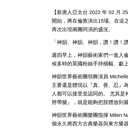
【新唐人亞太台 2022 年 02 
開始，將在倫敦演出15場。在這
再次出現兩團同演的盛況。
「神韻、神韻、神韻，讚！讚！
週四早上，神韻藝術家們一進入
候多時的英國粉絲手持橫幅、獻
神韻世界藝術團領舞演員 Michel
主要還是體現以『真、善、忍』
人都可以接受並認同的。 尤其是
胯帶腿』，就是能夠把肢體放到
神韻世界藝術團樂團指揮 Milen
個永久將西方古典樂器與東方樂