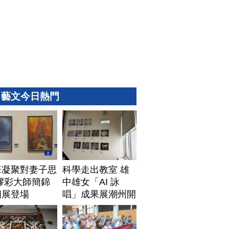
藝文今日熱門
筆凝聚對妻子思
科學走出教室 雄
膠彩大師簡錦
中雄女「AI 詠
個展登場
唱」成果展潮州開
展