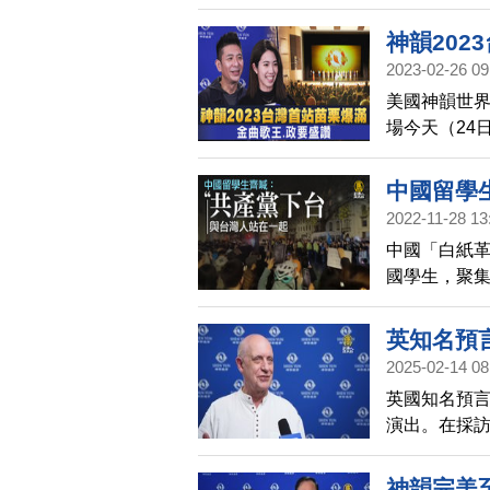
榮獲艾美獎最
神韻202
2023-02-26 09
美國神韻世界
場今天（24
士觀看。節
中國留學
2022-11-28 13
中國「白紙革
國學生，聚
喊「共產黨
抗獨裁」。
英知名預
2025-02-14 08
英國知名預
演出。在採
的，一樣精
了美國神韻
神韻完美