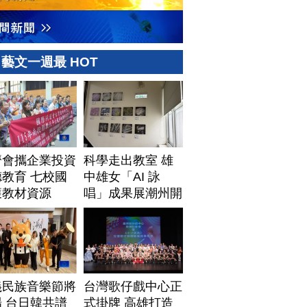
藝文一週最 HOT
濟會攜企業投資
科學走出教室 雄
教育 七校國
中雄女「AI 詠
獲教材資源
唱」成果展潮州開
展
義民族音樂節將
台灣歌仔戲中心正
 台日韓共譜
式掛牌 高雄打造