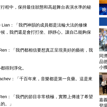
度行程中，保持最佳狀態和高超舞台表演水準的秘
le Lian：「我們神韻的成員都是法輪大法的修煉
時候，我們還是會打打坐、靜靜心。讓自己能夠保
n Ren：「我們都相信要想真正呈現美好的藝術，我
同
品德
小
心都得到淨化。
 Nachev：「千百年來，音樂都是第一良藥。這是來
n Ren：「我們的節目非常積極，實際上傳達了希望
嘉
眾的。」
登場