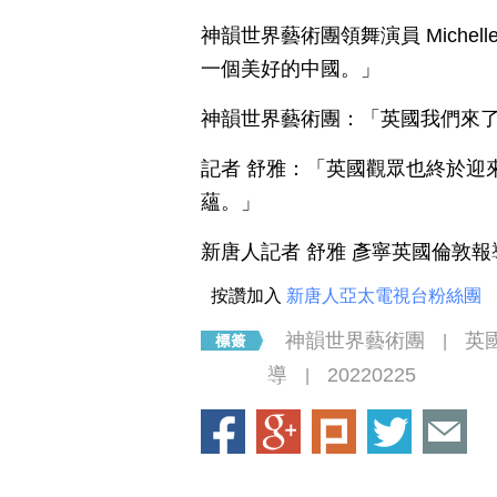
神韻世界藝術團領舞演員 Michel
一個美好的中國。」
神韻世界藝術團：「英國我們來
記者 舒雅：「英國觀眾也終於迎
蘊。」
新唐人記者 舒雅 彥寧英國倫敦報
按讚加入
新唐人亞太電視台粉絲團
神韻世界藝術團
英
|
導
20220225
|