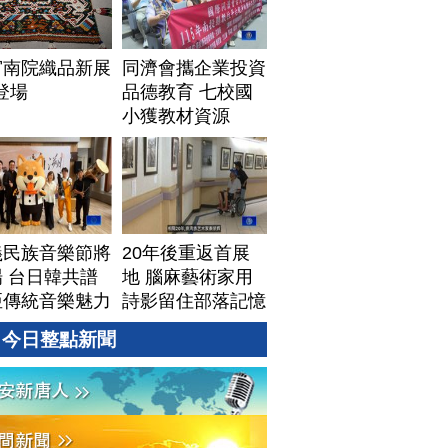
宮南院織品新展
同濟會攜企業投資
1登場
品德教育 七校國
小獲教材資源
義民族音樂節將
20年後重返首展
 台日韓共譜
地 腦麻藝術家用
亞傳統音樂魅力
詩影留住部落記憶
今日整點新聞