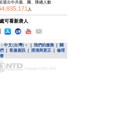
前退出中共黨、團、隊總人數
64,835,171
人
處可看新唐人
：
中文(台灣)
|
我們的服務
|
關
們
|
客服資訊
|
澄清與更正
|
倫理
會
Copyright ©2002-2026