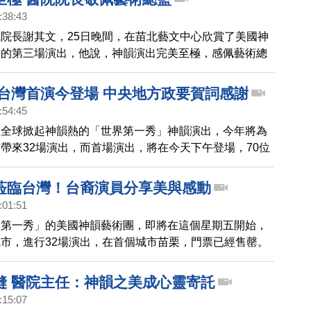
與他在夢境中看到的，一樣精彩絕倫，能量強大。
:38:43
院長謝其文，25日晚間，在苗北藝文中心欣賞了美國神
團的第三場演出，他說，神韻演出完美至極，感佩藝術總
觀眾能夠欣賞到國際頂級藝術饗宴。
3台灣首演今登場 中央地方政要賀詞感謝
:54:45
在全球掀起神韻熱的「世界第一秀」神韻演出，今年將為
帶來32場演出，而首場演出，將在今天下午登場，70位
賀。包括，立法院長游錫堃、考試院長黃榮村6位中央部
北市長侯友宜等14名地方政府首長，還有跨黨派的39名
蒞臨台灣！台裔演員分享美與感動
0位地方政要，都發文歡迎神韻第15度來訪，並讚賞「神
:01:51
蘊充滿智慧、包容與希望，在全球疫情下，對心靈的昇華
界第一秀」的美國神韻藝術團，即將在這個星期五開始，
意義」。而目前，神韻在台灣演出的城市苗栗，三天四場
市，進行32場演出，在首個城市苗栗，門票已經售罄。
罄。
任領舞演員的藝術家們，錄製影片，希望家鄉觀眾，不要
會。
縫 醫院主任：神韻之美成心靈寄託
:15:07