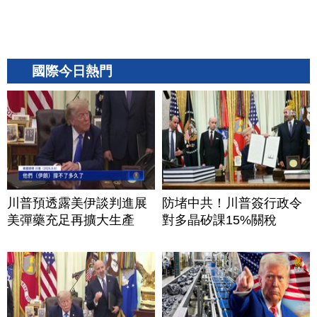
國際今日熱門
川普預透露美伊談判進展
防堵中共！川普簽行政令
美彈藥充足再擴大生產
對多晶矽課15%關稅