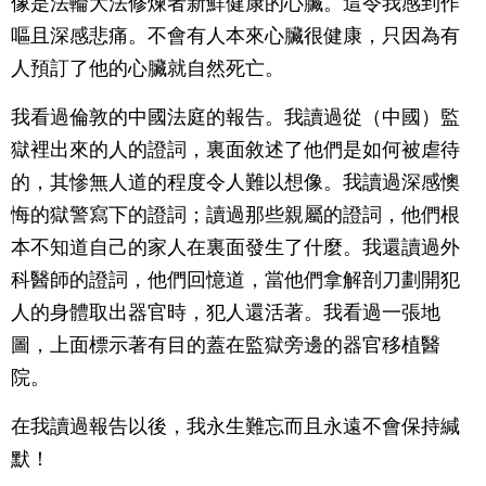
像是法輪大法修煉者新鮮健康的心臟。這令我感到作
嘔且深感悲痛。不會有人本來心臟很健康，只因為有
人預訂了他的心臟就自然死亡。
我看過倫敦的中國法庭的報告。我讀過從（中國）監
獄裡出來的人的證詞，裏面敘述了他們是如何被虐待
的，其慘無人道的程度令人難以想像。我讀過深感懊
悔的獄警寫下的證詞；讀過那些親屬的證詞，他們根
本不知道自己的家人在裏面發生了什麼。我還讀過外
科醫師的證詞，他們回憶道，當他們拿解剖刀劃開犯
人的身體取出器官時，犯人還活著。我看過一張地
圖，上面標示著有目的蓋在監獄旁邊的器官移植醫
院。
在我讀過報告以後，我永生難忘而且永遠不會保持緘
默！