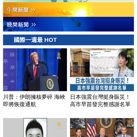
國際一週最 HOT
川普：伊朗擁核夢碎 海峽
日本強震台灣挺身賑災！
即將恢復通航
高市早苗發完整感謝名單