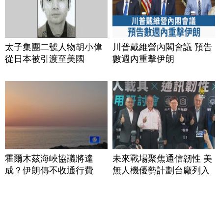
太子集團二號人物胡小偉
川普戴維營內閣會議 預告
從日本被引渡至美國
數週內重擊伊朗
霍爾木茲海峽協議將達
未來戰場聚焦通信韌性 美
成？伊朗傳不收通行費
無人機優勢計劃台廠列入