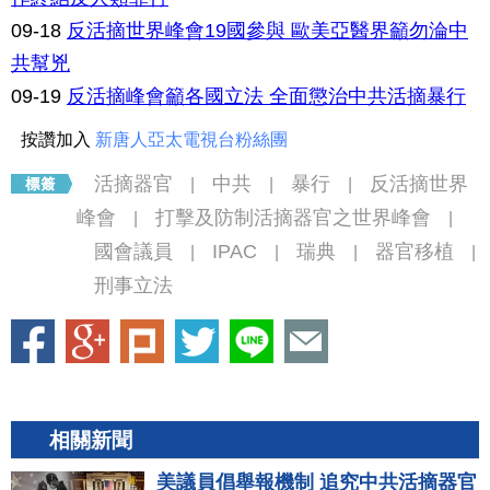
09-18
反活摘世界峰會19國參與 歐美亞醫界籲勿淪中
共幫兇
09-19
反活摘峰會籲各國立法 全面懲治中共活摘暴行
按讚加入
新唐人亞太電視台粉絲團
活摘器官
中共
暴行
反活摘世界
|
|
|
峰會
打擊及防制活摘器官之世界峰會
|
|
國會議員
IPAC
瑞典
器官移植
|
|
|
|
刑事立法
相關新聞
美議員倡舉報機制 追究中共活摘器官