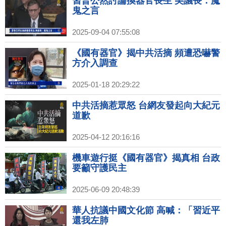
習普公然討論換器官長生 美議長：魔
鬼之言
2025-09-04 07:55:08
《國有器官》揭中共活摘 頻遭恐嚇警
方介入調查
2025-01-18 20:29:22
中共活摘惹眾怒 台網友發起向大紀元
道歉
2025-04-12 20:16:16
機車遊行挺《國有器官》揭真相 台政
要籲守護民主
2025-06-09 20:48:39
華人抗議中國文化節 高喊：「習近平
還我左肺