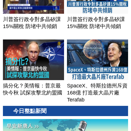
川普簽行政令對多晶矽課
川普簽行政令對多晶矽課
15%關稅 防堵中共傾銷
15%關稅 防堵中共傾銷
搞分化？美情報：普京最
SpaceX、特斯拉德州斥資
快今秋 試探攻擊北約盟國
168億 打造最大晶片廠
Terafab
今日整點新聞