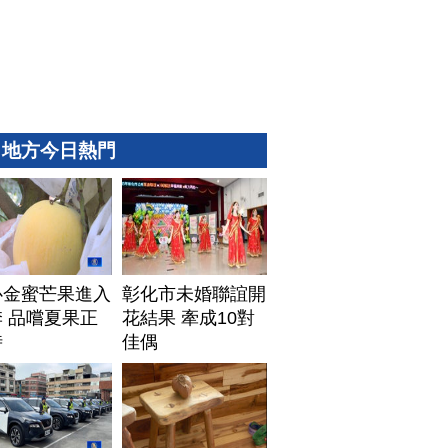
地方今日熱門
心金蜜芒果進入
彰化市未婚聯誼開
 品嚐夏果正
花結果 牽成10對
時
佳偶