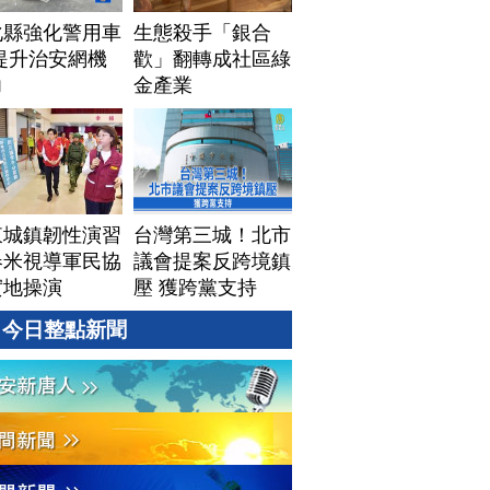
化縣強化警用車
生態殺手「銀合
提升治安網機
歡」翻轉成社區綠
力
金產業
東城鎮韌性演習
台灣第三城！北市
春米視導軍民協
議會提案反跨境鎮
實地操演
壓 獲跨黨支持
今日整點新聞