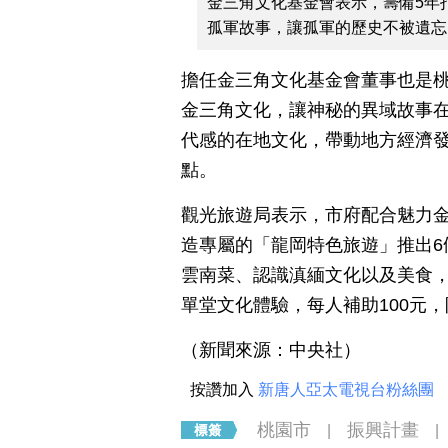
金三角文化基金會表示，籌備5年
孤軍故事，讓孤軍的歷史不被遺忘
擔任金三角文化基金會董事也是
金三角文化，讓神秘的異域故事
代感的在地文化，帶動地方經濟
點。
觀光旅遊局表示，市府配合魅力
造專屬的「龍岡特色旅遊」推出6
雲南菜、認識滇緬文化以及美食，每
單堂文化體驗，每人補助100元，限
（新聞來源：中央社）
按讚加入
新唐人亞太電視台粉絲團
桃園市
振興計畫
|
|