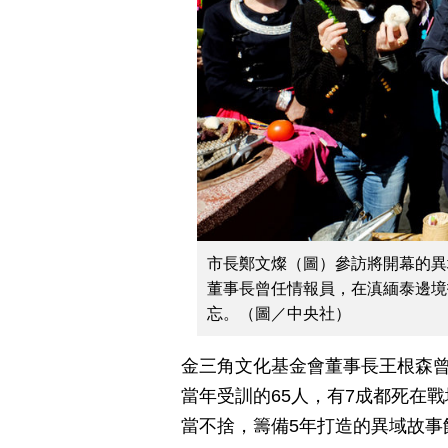
市長鄭文燦（圖）參訪將開幕的異
董事長曾任情報員，在滇緬泰邊境
忘。（圖／中央社）
金三角文化基金會董事長王根森
當年受訓的65人，有7成都死在
當不捨，籌備5年打造的異域故事