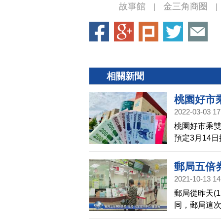
故事館
金三角商圈
|
|
相關新聞
桃園好市乘
2022-03-03 17
桃園好市乘雙
預定3月14
中獎者，皆
郵局五倍
2021-10-13 14
郵局從昨天(
同，郵局這
等太久。緊接