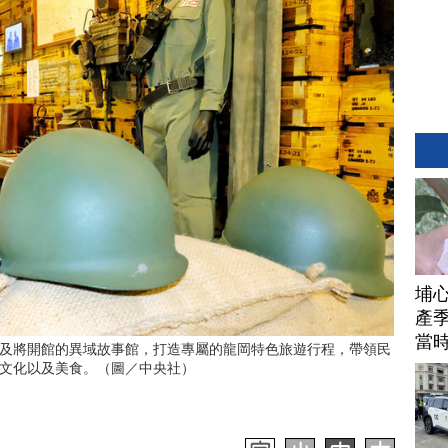
埔
產季
當
及將開館的異域故事館，打造專屬的龍岡特色旅遊行程，帶領民
文化以及美食。（圖／中央社）