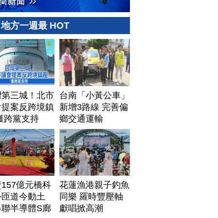
地方一週最 HOT
灣第三城！北市
台南「小黃公車」
會提案反跨境鎮
新增3路線 完善偏
獲跨黨支持
鄉交通運輸
157億元橋科
花蓮漁港親子釣魚
外匝道今動土
同樂 羅時豐壓軸
串聯半導體S廊
獻唱掀高潮