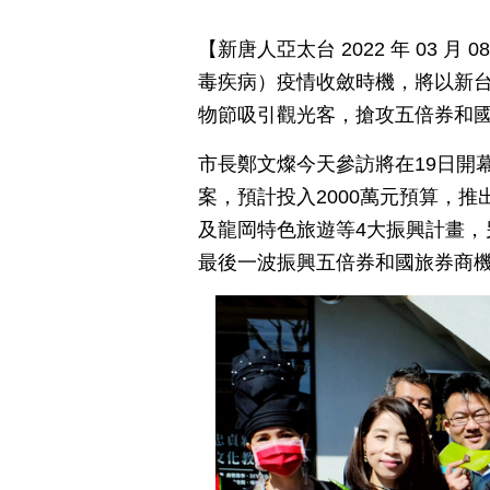
【新唐人亞太台 2022 年 03 月 
毒疾病）疫情收斂時機，將以新台
物節吸引觀光客，搶攻五倍券和
市長鄭文燦今天參訪將在19日開
案，預計投入2000萬元預算，推
及龍岡特色旅遊等4大振興計畫，
最後一波振興五倍券和國旅券商