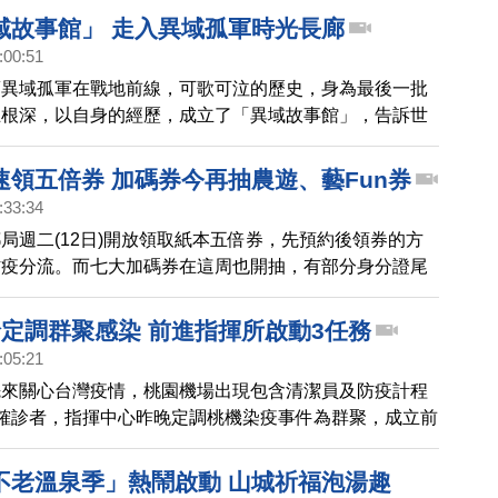
，約有23萬人中籤。
域故事館」 走入異域孤軍時光長廊
:00:51
緬異域孤軍在戰地前線，可歌可泣的歷史，身為最後一批
王根深，以自身的經歷，成立了「異域故事館」，告訴世
軍的勇氣與事蹟，桃園市長鄭文燦，8日上午也前往參
速領五倍券 加碼券今再抽農遊、藝Fun券
:33:34
局週二(12日)開放領取紙本五倍券，先預約後領券的方
防疫分流。而七大加碼券在這周也開抽，有部分身分證尾
被國旅券、農遊券或藝Fun券抽中，不過根據規則，同
這些券的民眾，這周只能領到國旅券。
診定調群聚感染 前進指揮所啟動3任務
:05:21
先來關心台灣疫情，桃園機場出現包含清潔員及防疫計程
確診者，指揮中心昨晚定調桃機染疫事件為群聚，成立前
動評估現場作業、入境動線風險及快速篩檢3大任務。派
長王必勝擔任統籌。同時桃園市府，也針對桃機878名
不老溫泉季」熱鬧啟動 山城祈福泡湯趣
，進行擴大採檢。