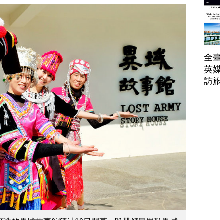
帶
全臺
英媒
訪