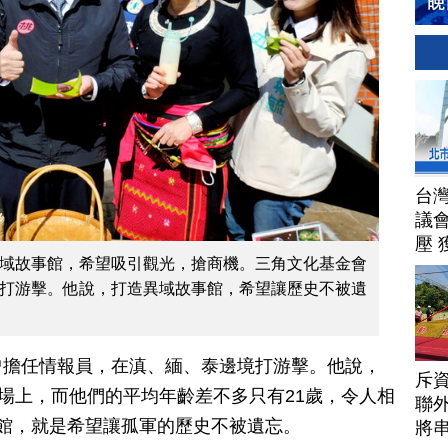
台
議
壓 
域故事館，希望吸引觀光，搶商機。三角文化基金會
打游擊。他說，打造異域故事館，希望讓歷史不被遺
曾擔任情報員，在滇、緬、泰邊境打游擊。他說，
斥資
戰場上，而他們的平均年齡差不多只有21歲，令人相
聯
館，就是希望讓孤軍的歷史不被遺忘。
將