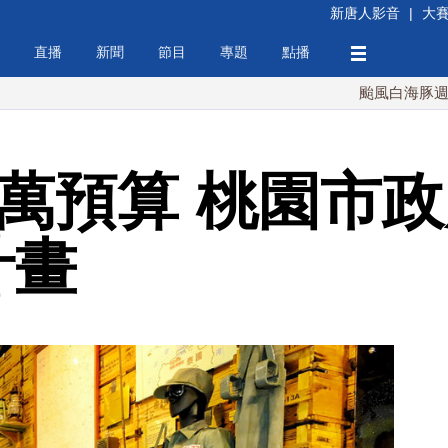
新唐人影音
|
大
直播
新聞
節目
專題
點播
颱風白海豚週末最接近
0萬預算 桃園市
計畫