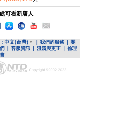
處可看新唐人
：
中文(台灣)
|
我們的服務
|
關
們
|
客服資訊
|
澄清與更正
|
倫理
會
Copyright ©2002-2023