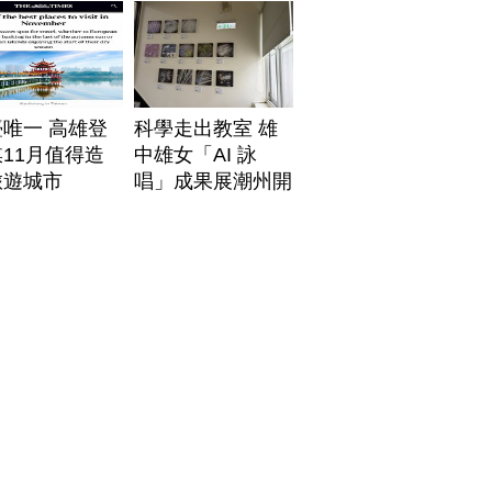
唯一 高雄登
科學走出教室 雄
11月值得造
中雄女「AI 詠
旅遊城市
唱」成果展潮州開
展