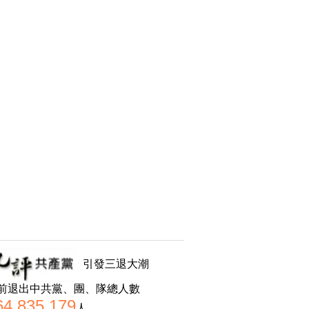
引發三退大潮
前退出中共黨、團、隊總人數
64,835,179
人