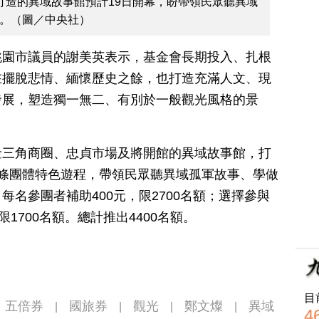
打造的異域故事館預計19日開幕，盼帶領民眾聽異域
。（圖／中央社）
桃園市議員的謝美英表示，基金會長期投入、扎根
在擺脫悲情、緬懷歷史之餘，也打造充滿人文、現
發展，塑造獨一無二、有別於一般觀光風格的景
金三角商圈、忠貞市場及將開館的異域故事館，打
條團體特色遊程，帶領民眾聽異域孤軍故事、學做
名參團者補助400元，限2700名額；選擇參與
1700名額。總計推出4400名額。
目
五倍券
國旅券
觀光
鄭文燦
異域
|
|
|
|
4