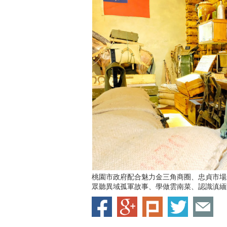
桃園市政府配合魅力金三角商圈、忠貞市場
眾聽異域孤軍故事、學做雲南菜、認識滇緬