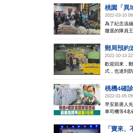
遊券抽獎完畢
桃園「異
2022-03-10 08
為了紀念滇
撤退的隊員
人這支異域孤
訪。
郵局預約
2021-10-13 22
歡迎回來，郵
式，也達到
號數字，同時
樣都有登記
桃機4確
2022-01-05 09
早安新唐人
車司機等4名
進指揮所，啟
出醫福會執行
「寶來、
桃機清潔員