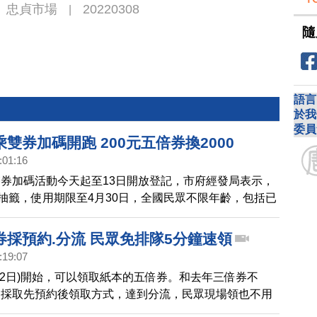
忠貞市場
20220308
|
隨
語言
於我
委員
雙券加碼開跑 200元五倍券換2000
:01:16
券加碼活動今天起至13日開放登記，市府經發局表示，
日抽籤，使用期限至4月30日，全國民眾不限年齡，包括已
可登錄抽籤。
券採預約.分流 民眾免排隊5分鐘速領
:19:07
12日)開始，可以領取紙本的五倍券。和去年三倍券不
次採取先預約後領取方式，達到分流，民眾現場領也不用
著7大加碼券近期也開抽，今天上午，第一周888元的農