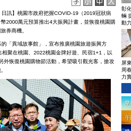
彰
08 日訊】桃園市政府把握COVID-19（2019冠狀病
輛 
幣2000萬元預算推出4大振興計畫，並恢復桃園購
動
國旅券商機。
幕的「異域故事館」，宣布推廣桃園旅遊振興方
出相聚在桃園、2022桃園金牌好遊、民宿1+1，以
另外恢復桃園購物節活動，希望吸引觀光客，搶攻
屏
周
機。
力