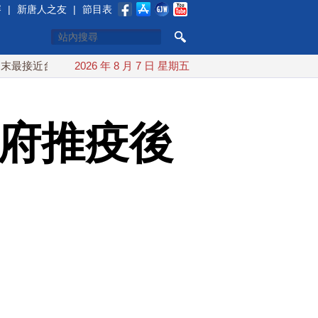
賽
|
新唐人之友
|
節目表
台灣 最快9日可能登陸中國
2026 年 8 月 7 日 星期五
台灣漢光首結合城鎮演習 AIT連
政府推疫後