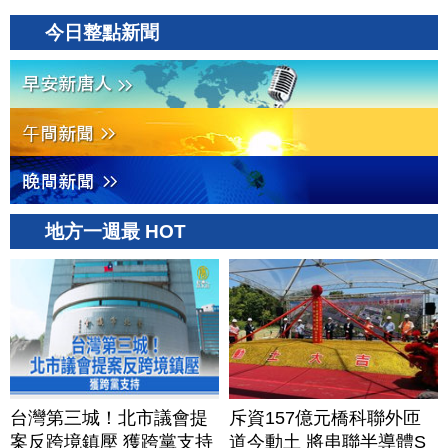
今日整點新聞
地方一週最 HOT
台灣第三城！北市議會提
斥資157億元橋科聯外匝
案反跨境鎮壓 獲跨黨支持
道今動土 將串聯半導體S