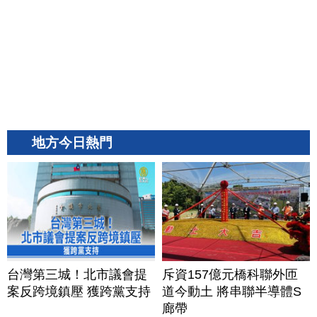
地方今日熱門
台灣第三城！北市議會提
斥資157億元橋科聯外匝
案反跨境鎮壓 獲跨黨支持
道今動土 將串聯半導體S
廊帶