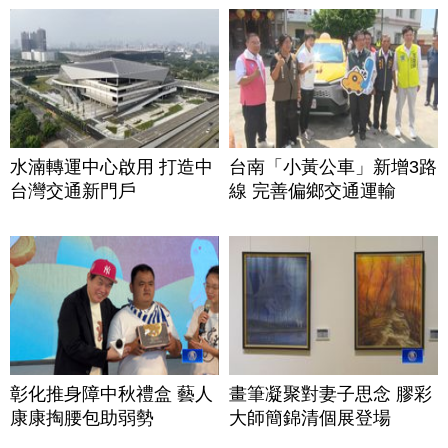
水湳轉運中心啟用 打造中
台南「小黃公車」新增3路
台灣交通新門戶
線 完善偏鄉交通運輸
彰化推身障中秋禮盒 藝人
畫筆凝聚對妻子思念 膠彩
康康掏腰包助弱勢
大師簡錦清個展登場