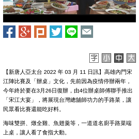
【新唐人亞太台 2022 年 03 月 11 日訊】高雄內門宋
江陣比賽及「辦桌」文化，先前因為疫情停辦兩年，
今年終於要在3月26日復辦，由4位辦桌師傅聯手推出
「宋江大宴」，將展現台灣總舖師功力的手路菜，讓
民眾看比賽還能吃好料。
海味雙拼、燉全雞、魚翅羹等，一道道名廚手路菜端
上桌，讓人看了食指大動。