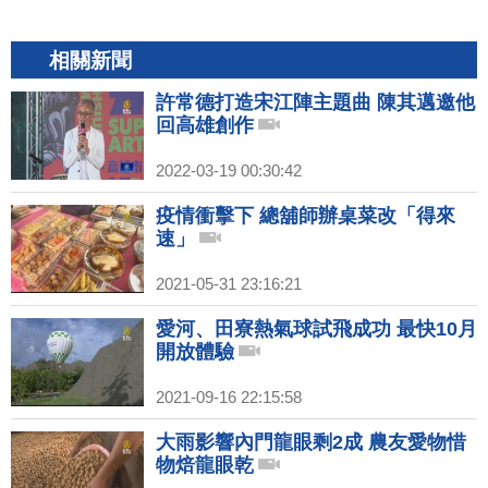
相關新聞
許常德打造宋江陣主題曲 陳其邁邀他
回高雄創作
2022-03-19 00:30:42
疫情衝擊下 總舖師辦桌菜改「得來
速」
2021-05-31 23:16:21
愛河、田寮熱氣球試飛成功 最快10月
開放體驗
2021-09-16 22:15:58
大雨影響內門龍眼剩2成 農友愛物惜
物焙龍眼乾