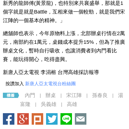
新秀的龍師傅(黃景龍)，也特別來共襄盛舉，那就是1
個字就是就是Battle，互相來做一個較勁，就是我們宋
江陣的一個基本的精神。」
總舖師也表示，今年原物料上漲，北部辦桌行情在2萬
元，南部約在1萬元，桌錢成本提升15%，但為了推廣
辦桌文化，暫時自行吸收，也讓消費者到內門看比
賽，能玩得開心，吃得盡興。
新唐人亞太電視 李涓榕 台灣高雄採訪報導
按讚加入
新唐人亞太電視台粉絲團
內門
辦桌
宋江陣
孫春良
湯
|
|
|
|
富隆
吳義雄
高雄
|
|