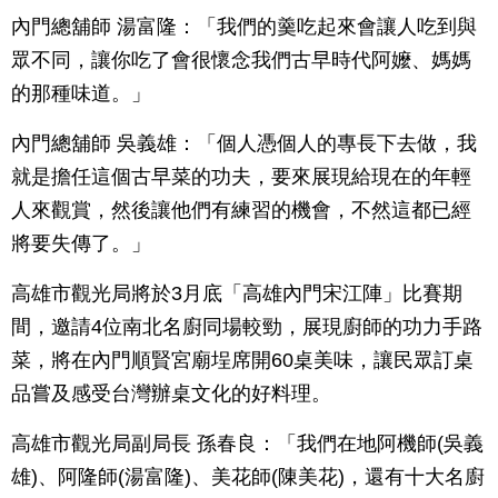
內門總舖師 湯富隆：「我們的羹吃起來會讓人吃到與
眾不同，讓你吃了會很懷念我們古早時代阿嬤、媽媽
的那種味道。」
內門總舖師 吳義雄：「個人憑個人的專長下去做，我
就是擔任這個古早菜的功夫，要來展現給現在的年輕
人來觀賞，然後讓他們有練習的機會，不然這都已經
將要失傳了。」
高雄市觀光局將於3月底「高雄內門宋江陣」比賽期
間，邀請4位南北名廚同場較勁，展現廚師的功力手路
菜，將在內門順賢宮廟埕席開60桌美味，讓民眾訂桌
品嘗及感受台灣辦桌文化的好料理。
高雄市觀光局副局長 孫春良：「我們在地阿機師(吳義
雄)、阿隆師(湯富隆)、美花師(陳美花)，還有十大名廚