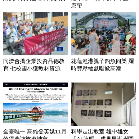
廊帶
同濟會攜企業投資品德教
花蓮漁港親子釣魚同樂 羅
育 七校國小獲教材資源
時豐壓軸獻唱掀高潮
全臺唯一 高雄登英媒11月
科學走出教室 雄中雄女