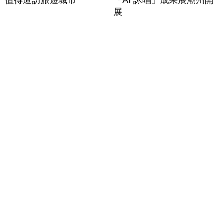
值得造訪旅遊城市
「AI 詠唱」成果展潮州開
展