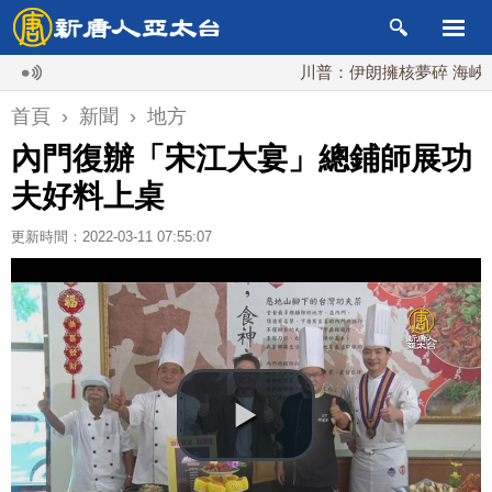
川普：伊朗擁核夢碎 海峽即將恢
首頁
›
新聞
›
地方
內門復辦「宋江大宴」總鋪師展功
夫好料上桌
更新時間：2022-03-11 07:55:07