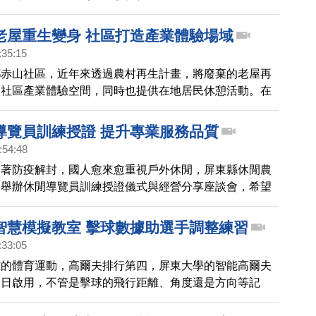
關懷社區據點。
老屋重生變身 社區打造產業體驗場域
:35:15
鄉赤山社區，近年來透過農村再生計畫，將廢棄的老屋再
為社區產業體驗空間，同時也提供在地居民休憩活動。在
，獲得不少獎項。他們如何做到？透過鏡頭一起來看看。
導覽員訓練授證 提升專業服務品質
:54:48
隨著防疫解封，國人愈來愈重視戶外休閒，屏東縣休閒農
，舉辦休閒導覽員訓練授證儀式與經營分享座談會，希望
的業者，能夠提升專業領域，更好的服務客人。
智慧模擬教室 擊球數據助選手調整練習
:33:05
難的體育運動，高爾夫排行第四，屏東大學的智能高爾夫
近日啟用，不管是擊球的飛行距離、角度還是方向等記
在教室螢幕上一目了然，提供選手調整動作的依據。