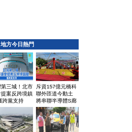
地方今日熱門
灣第三城！北市
斥資157億元橋科
會提案反跨境鎮
聯外匝道今動土
獲跨黨支持
將串聯半導體S廊
帶