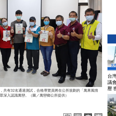
台
議
壓 
，共有32名通過測試，合格導覽員將在公所規劃的「萬果風情
眾深入認識萬巒。（圖／萬巒鄉公所提供）