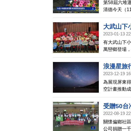
第58屆六堆
清德今天（1
蔡英文，祝
大武山下
2023-01-13 22
有大武山下小
萬巒鄉登場，
炤與六堆運
請民眾到屏
浪漫星旅
2023-12-19 16
為展現屏東得
空計畫推動
頒發給十大社
的縮時影像
受贈50
米直呼：「
2022-08-19 22
關懷偏鄉社
公司捐贈一千