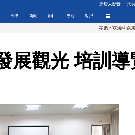
新唐人影音
|
大
直播
新聞
節目
專題
點播
霍爾木茲海峽協議將達成？
發展觀光 培訓導