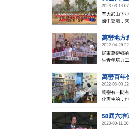
2023-03-14 07
有大武山下小
國中登場，來
賽事。除了
步車和客庄遊
萬巒地方
2022-04-29 22
屏東萬巒鄉
生青年培力工
會，讓返鄉
萬巒百年
2022-06-03 22
萬巒有一間
化再生的，
店長是萬巒
化之美。
58屆六
2023-03-11 20