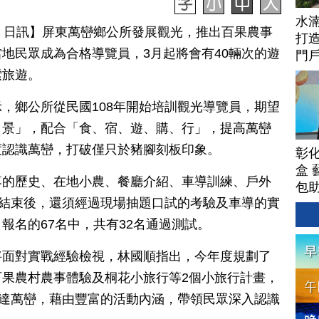
水
月 11 日訊】屏東萬巒鄉公所發展觀光，推出百果農事
打
地民眾成為合格導覽員，3月起將會有40輛次的遊
門
索旅遊。
，鄉公所從民國108年開始培訓觀光導覽員，期望
、景」，配合「食、宿、遊、購、行」，提高萬巒
度認識萬巒，打破僅只於豬腳刻板印象。
彰
盒 
落的歷史、在地小農、餐廳介紹、車導訓練、戶外
包
課結束後，還須經過現場抽題口試的考驗及車導的實
報名的67名中，共有32名通過測試。
將面對實戰經驗檢視，林國順指出，今年度規劃了
果農村農事體驗及桐花小旅行等2個小旅行計畫，
抵達萬巒，藉由豐富的活動內涵，帶領民眾深入認識