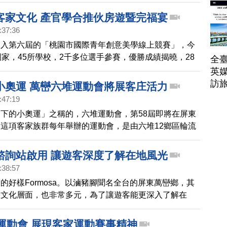
一，同時也是全台灣第一個通過登錄保存的客庄聚落，多
史的特色建築，透過鏡頭一塊欣賞賞。
客家文化 產官學合推伙房遊暨完福宴
:37:36
邁入第六屆的「桃園市國際青年創意美學線上競賽」，今
國家，45所學校，2千多位選手參賽，優勝成績揭曉，28
全臺
典禮，現場產、學界人士、評審及受獎選手數百人出席，
英媒
訪
小奧運 萬巒六堆運動會將展客庄活力
:47:19
下的小奧運」之稱的，六堆運動會，第58屆即將在屏東
這項客家族群每年舉辦的運動會，是由六堆12鄉區輪流
在3月11日的那個週末，預計會有近2千人參與，希望藉
凝聚客家子弟。
諮詢站啟用 讓遊客深度了解在地風光
:38:57
的好樣Formosa。以滷豬腳聞名全台的屏東萬巒鄉，其
及文化層面，也非常多元，為了讓遊客能更深入了解在
公所在豬腳街正式啟用「旅遊諮詢處」。
堆運動會 展現客家運動賽事精神