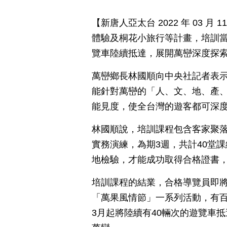
【新唐人亞太台 2022 年 03 
體驗及桐花小旅行等計畫，培訓當
覽車陸續抵達，展開萬巒深度探
萬巒鄉長林國順向中央社記者表示
能針對萬巒的「人、文、地、產
能見度，使全台灣的遊客都可深
林國順說，培訓課程包含客家聚
實務演練，為期3週，共計40堂
地檢驗，才能成功取得合格證書，
培訓課程的結業，合格導覽員即
「萬果風情節」一系列活動，有百
3月起將陸續有40輛次的遊覽車