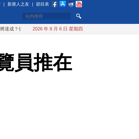
賽
|
新唐人之友
|
節目表
伊朗傳不收通行費
2026 年 8 月 6 日 星期四
配合漢光 總統賴清德親登雲豹前進圓山指揮
覽員推在