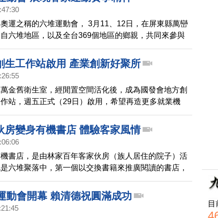
:47:30
奧運之稱的六堆運動會， 3月11、12日，在屏東縣萬巒
自六堆地區，以及全台369個地區的鄉親，共同來參與
一般的球類、田徑及拔河等賽事之外，還有攀岩、幼兒滑
戰等19項競賽，展現客家文化運動賽事的活力。
創生工作站啟用 產業創新好聚所
:26:55
的萬金舊衛生室，經閒置空間活化後，成為國發會地方創
作站，週五正式（29日）啟用，希望再造更多就業機
青年有個共同交流的好聚所。
伙房變身有機書店 體驗客家風情
:06:06
有機書店，是由林家百年客家伙房（族人居住的院子）活
也是六堆聚落中，第一個以交換書籍來推廣閱讀的書店，
當地的客家子弟羅秀玲，希望書店能讓更多人認識客家文
堆運動會開幕 賴清德祝圓滿成功
目
:21:45
4