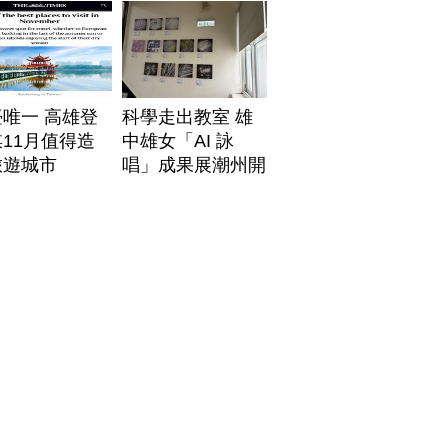
唯一 高雄登
科學走出教室 雄
11月值得造
中雄女「AI 詠
旅遊城市
唱」成果展潮州開
展