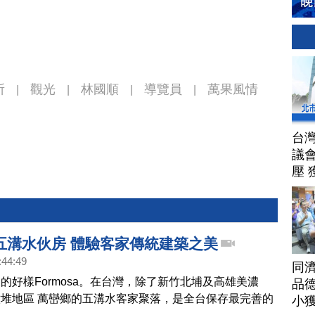
所
觀光
林國順
導覽員
萬果風情
|
|
|
|
台
議
壓 
五溝水伙房 體驗客家傳統建築之美
:44:49
同
的好樣Formosa。在台灣，除了新竹北埔及高雄美濃
品德
堆地區 萬巒鄉的五溝水客家聚落，是全台保存最完善的
小