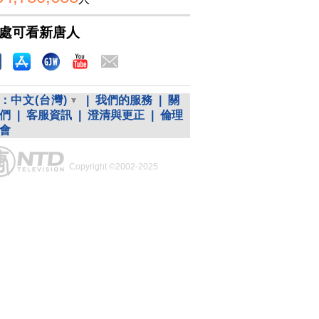
處可看新唐人
：
中文(台灣)
|
我們的服務
|
關
們
|
客服資訊
|
澄清與更正
|
倫理
會
Copyright ©2002-2025