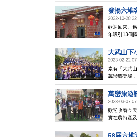
客家聚落之
座有百年歷
發揚六堆
2022-10-28 22
歡迎回來。
年吸引13個
日舉行頒獎
場面熱絡。
大武山下
2023-02-22 07
素有「大武山
萬巒鄉登場，
辦理，今年定
由運動賽事
萬巒旅遊
2023-03-07 07
歡迎收看今天
實在農特產
地，萬巒鄉
58屆六