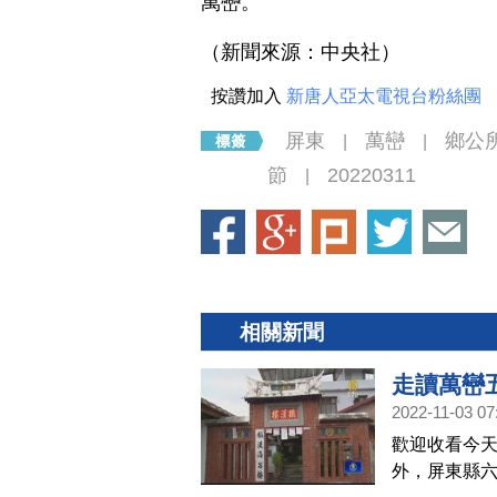
萬巒。
（新聞來源：中央社）
按讚加入
新唐人亞太電視台粉絲團
屏東
萬巒
鄉公
|
|
節
20220311
|
相關新聞
走讀萬巒
2022-11-03 07
歡迎收看今天
外，屏東縣六