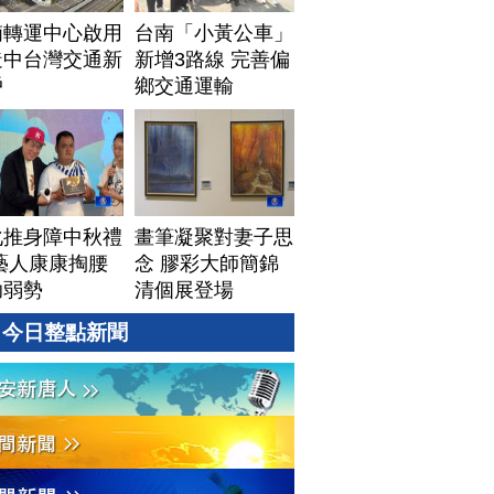
湳轉運中心啟用
台南「小黃公車」
造中台灣交通新
新增3路線 完善偏
戶
鄉交通運輸
化推身障中秋禮
畫筆凝聚對妻子思
藝人康康掏腰
念 膠彩大師簡錦
助弱勢
清個展登場
今日整點新聞