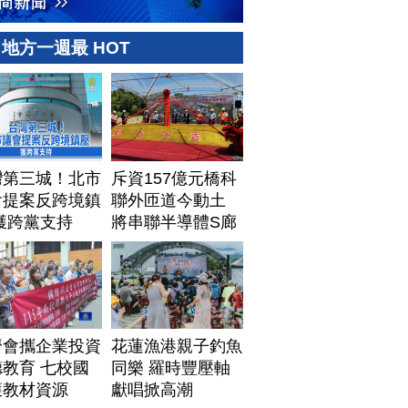
地方一週最 HOT
灣第三城！北市
斥資157億元橋科
會提案反跨境鎮
聯外匝道今動土
獲跨黨支持
將串聯半導體S廊
帶
濟會攜企業投資
花蓮漁港親子釣魚
教育 七校國
同樂 羅時豐壓軸
獲教材資源
獻唱掀高潮