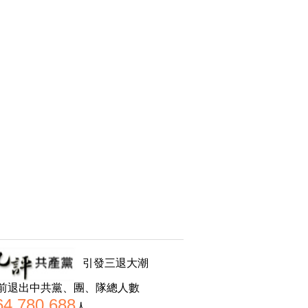
引發三退大潮
前退出中共黨、團、隊總人數
64,780,688
人