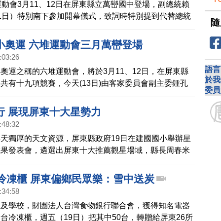
運動會3月11、12日在屏東縣立萬巒國中登場，副總統賴
1日）特別南下參加開幕儀式，致詞時特別提到代替總統
隨
福運動會圓滿成功。
小奧運 六堆運動會三月萬巒登場
:03:26
語言
奧運之稱的六堆運動會，將於3月11、12日，在屏東縣
於我
共有十九項競賽，今天(13日)由客家委員會副主委鍾孔
委員
動會執行長曾耀群等人，舉行六堆運動會的揭幕儀式，邀
東萬巒共襄盛舉。
行 展現屏東十大星勢力
:48:32
天獨厚的天文資源，屏東縣政府19日在建國國小舉辦星
成果發表會，遴選出屏東十大推薦觀星場域，縣長周春米
區感謝狀，並感受累積拍攝超過2萬張星空照片製作而成
，令人驚艷的星空影像搭配氣勢磅礡的配樂，讓縣長周春
台冷凍櫃 屏東偏鄉民眾樂：雪中送炭
屏東星勢力正在展現！」
:34:58
區及學校，財團法人台灣食物銀行聯合會，獲得知名電器
台冷凍櫃，週五（19日）把其中50台，轉贈給屏東26所