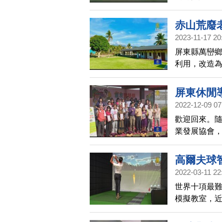
學校及21個
赤山荒廢
2023-11-17 20
屏東縣萬巒
利用，改造
用心經營下
屏東休閒
2022-12-09 07
歡迎回來。
業發展協會
讓休閒農場
高爾夫球
2022-03-11 22
世界十項最
模擬教室，
錄，都可以