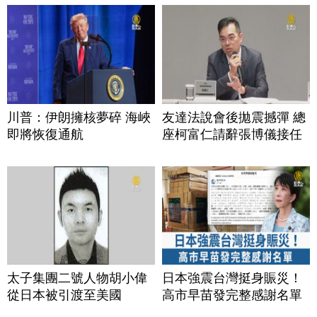
川普：伊朗擁核夢碎 海峽
友達法說會後拋震撼彈 總
即將恢復通航
座柯富仁請辭張博儀接任
太子集團二號人物胡小偉
日本強震台灣挺身賑災！
從日本被引渡至美國
高市早苗發完整感謝名單