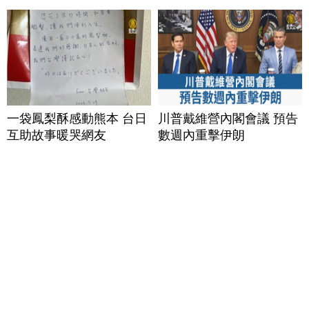
一袋鳳梨酥感動熊本 台日
川普戴維營內閣會議 預告
互助故事暖哭網友
數週內重擊伊朗