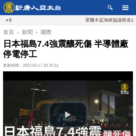
霍爾木茲海峽協議將達成？伊朗
首頁
›
新聞
›
國際
日本福島7.4強震釀死傷 半導體廠
停電停工
更新時間：2022-03-17 20:25:51