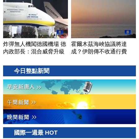
炸彈無人機闖德國機場 德
霍爾木茲海峽協議將達
內政部長：混合威脅升級
成？伊朗傳不收通行費
今日整點新聞
國際一週最 HOT