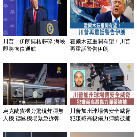
川普：伊朗擁核夢碎 海峽
霍爾木茲重開有望！川普
即將恢復通航
再重話警告伊朗
烏克蘭貨機旁驚現炸彈無
川普加州球場傳安全威脅
人機 德國機場緊急拆彈
犯嫌藏高殺傷力彈藥被捕