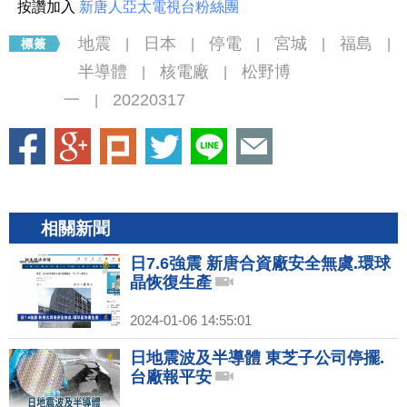
按讚加入
新唐人亞太電視台粉絲團
地震
日本
停電
宮城
福島
|
|
|
|
|
半導體
核電廠
松野博
|
|
一
20220317
|
相關新聞
日7.6強震 新唐合資廠安全無虞.環球
晶恢復生產
2024-01-06 14:55:01
日地震波及半導體 東芝子公司停擺.
台廠報平安