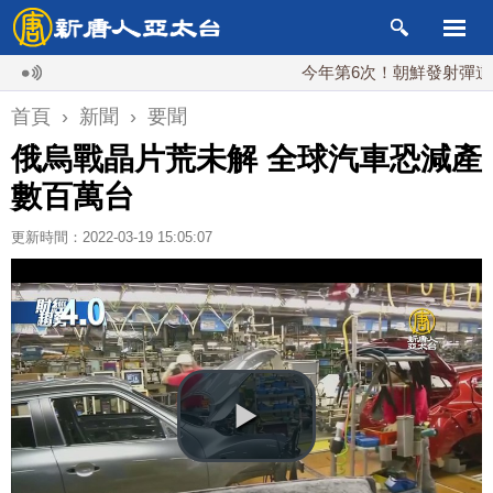
今年第6次！朝鮮發射彈道導彈 落
首頁
›
新聞
›
要聞
俄烏戰晶片荒未解 全球汽車恐減產
數百萬台
更新時間：2022-03-19 15:05:07