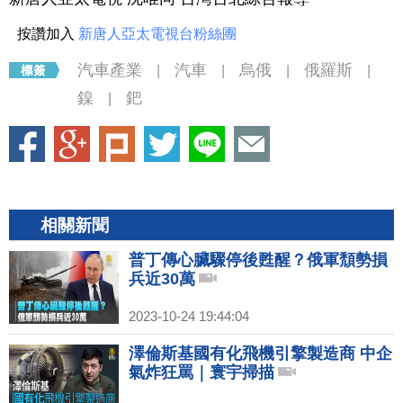
按讚加入
新唐人亞太電視台粉絲團
汽車產業
汽車
烏俄
俄羅斯
|
|
|
|
鎳
鈀
|
相關新聞
普丁傳心臟驟停後甦醒？俄軍頹勢損
兵近30萬
2023-10-24 19:44:04
澤倫斯基國有化飛機引擎製造商 中企
氣炸狂罵｜寰宇掃描