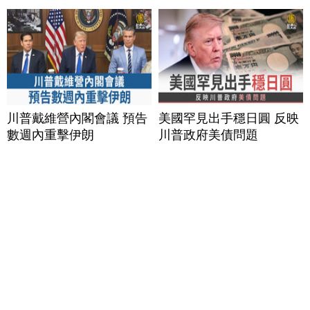
川普戴維營內閣會議 預告
美國罕見出手穩日圓 反映
數週內重擊伊朗
川普政府美債問題