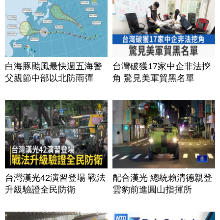
白海豚颱風最快週五海警
台灣破獲17家中企非法挖
父親節中部以北防雨彈
角 驚見美軍貿黑名單
台灣漢光42演習登場 戰法
配合漢光 總統賴清德親登
升級驗證全民防衛
雲豹前進圓山指揮所