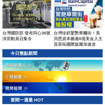
台灣國防部 發布同心36號
台灣珍奶驚艷華爾街！美
演習動員召集令
貝恩資本砸逾6億美金入主
貢茶拓國際版圖加速攻
美？｜#財經新聞｜
今日整點新聞
20260806(四)
要聞一週最 HOT