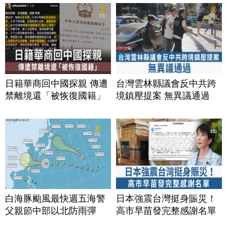
日籍華商回中國探親 傳遭
台灣雲林縣議會反中共跨
禁離境還「被恢復國籍」
境鎮壓提案 無異議通過
白海豚颱風最快週五海警
日本強震台灣挺身賑災！
父親節中部以北防雨彈
高市早苗發完整感謝名單