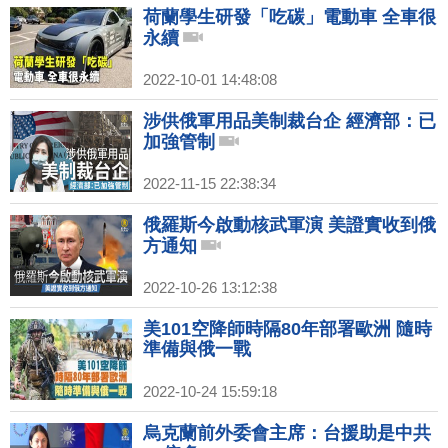
荷蘭學生研發「吃碳」電動車 全車很
永續
2022-10-01 14:48:08
涉供俄軍用品美制裁台企 經濟部：已
加強管制
2022-11-15 22:38:34
俄羅斯今啟動核武軍演 美證實收到俄
方通知
2022-10-26 13:12:38
美101空降師時隔80年部署歐洲 隨時
準備與俄一戰
2022-10-24 15:59:18
烏克蘭前外委會主席：台援助是中共