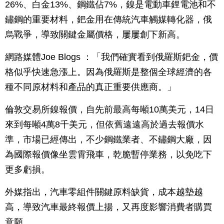
26%、白金13%、鋼鐵佔7%，鎳是電動車鋰電池和不
鏽鋼的重要材料，鈀金用在傳統汽車觸媒轉化器，俄
烏戰爭，導致關鍵金屬價格，屢屢創下新高。
網路媒體Joe Blogs ：「我們確實看到俄羅斯鈀金，價
格似乎快速急漲上。因為俄羅斯是整個全球經濟的各
種不同原材料和產品的真正重要供應商。」
倫敦交易所鎳報價，自先前最高每噸10萬美元，14日
來到每噸4萬8千美元，但依舊遠遠高於過去報價水
準，市場已經傳出，不少鋼鐵業者、不鏽鋼大廠，因
為國際報價像坐雲霄飛車，乾脆暫停業務，以免吃下
更多虧損。
外媒指出，汽車零組件關鍵原料缺貨，成本越墊越
高，導致汽車最終報價上揚，又再度影響消費者購買
意願。