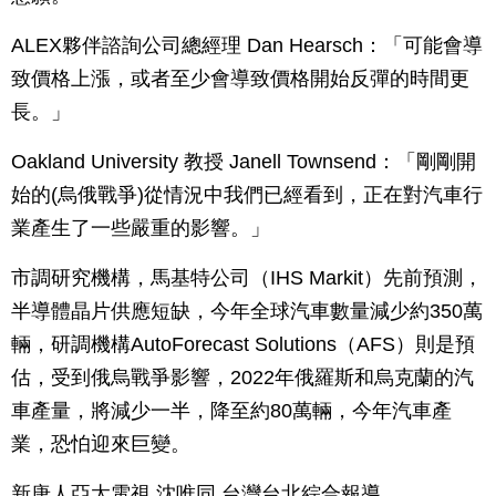
ALEX夥伴諮詢公司總經理 Dan Hearsch：「可能會導
致價格上漲，或者至少會導致價格開始反彈的時間更
長。」
Oakland University 教授 Janell Townsend：「剛剛開
始的(烏俄戰爭)從情況中我們已經看到，正在對汽車行
業產生了一些嚴重的影響。」
市調研究機構，馬基特公司（IHS Markit）先前預測，
半導體晶片供應短缺，今年全球汽車數量減少約350萬
輛，研調機構AutoForecast Solutions（AFS）則是預
估，受到俄烏戰爭影響，2022年俄羅斯和烏克蘭的汽
車產量，將減少一半，降至約80萬輛，今年汽車產
業，恐怕迎來巨變。
新唐人亞太電視 沈唯同 台灣台北綜合報導