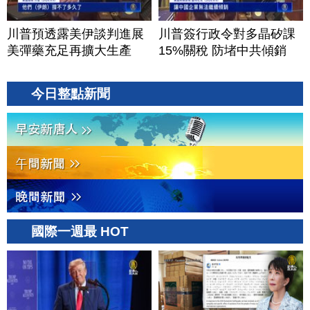
川普預透露美伊談判進展
川普簽行政令對多晶矽課
美彈藥充足再擴大生產
15%關稅 防堵中共傾銷
今日整點新聞
國際一週最 HOT