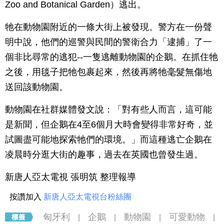
Zoo and Botanical Garden）逃出。
牠在動物園附近的一條大街上被發現。警方在一份聲
明中說，他們的巡警與民間的警衛合力「逮捕」了一
個非比尋常的逃犯--一隻逃離動物園的企鵝。在抓住牠
之後，用毯子把牠包裹起來，然後再將牠毫髮無傷地
送回該動物園。
動物園在社群媒體發文說：「對有些人而言，這可能
是新聞，但企鵝在4至6個月大時會變得非常好奇，並
試圖盡可能地探索牠們的環境。」而這種逃亡企鵝在
凌晨時分逛大街的趣事，過去在英國也曾發生過。
新唐人亞太電視 張明筑 整理報導
按讚加入
新唐人亞太電視台粉絲團
匈牙利
企鵝
動物園
可愛動物
|
|
|
|