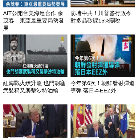
AIT公開台美海巡合作 余
防堵中共！川普簽行政令
茂春：東亞最重要局勢發
對多晶矽課15%關稅
展
紅海戰火續升溫 也門胡塞
今年第6次！朝鮮發射彈道
武裝稱又襲擊沙特油輪
導彈 落日本EEZ外