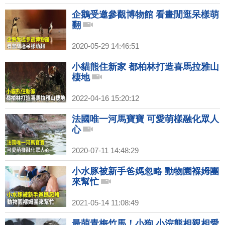
企鵝受邀參觀博物館 看畫閒逛呆樣萌
翻
2020-05-29 14:46:51
小貓熊住新家 都柏林打造喜馬拉雅山
棲地
2022-04-16 15:20:12
法國唯一河馬寶寶 可愛萌樣融化眾人
心
2020-07-11 14:48:29
小水豚被新手爸媽忽略 動物園褓姆團
來幫忙
2021-05-14 11:08:49
最萌青梅竹馬！小狗,小浣熊相親相愛