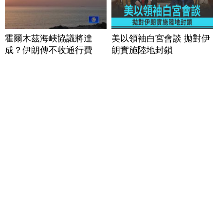
霍爾木茲海峽協議將達
美以領袖白宮會談 拋對伊
成？伊朗傳不收通行費
朗實施陸地封鎖