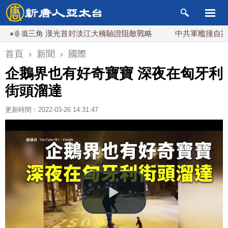
鐵三角 漢光首封淡江大橋驗證阻敵戰略
中共軍艦撞自家海警船
首頁
›
新聞
›
國際
企鵝界也有好奇寶寶 深夜在匈牙利
街頭溜達
更新時間：2022-03-26 14:31:47