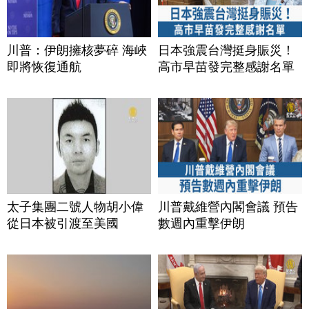
川普：伊朗擁核夢碎 海峽
日本強震台灣挺身賑災！
即將恢復通航
高市早苗發完整感謝名單
太子集團二號人物胡小偉
川普戴維營內閣會議 預告
從日本被引渡至美國
數週內重擊伊朗