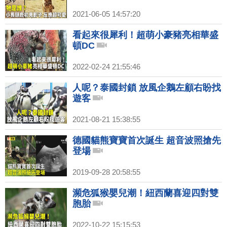
2021-06-05 14:57:20
看起來很犀利！超萌小豪豬亮相華盛
頓DC
2022-02-24 21:55:46
人呢？泰國封鎖 放風企鵝左顧右盼找
遊客
2021-08-21 15:38:55
德國貓熊寶寶首次誕生 超音波照搶先
登場
2019-09-28 20:58:55
瀕危狐猴嬰兒潮！紐西蘭喜迎四對雙
胞胎
2022-10-22 15:15:53