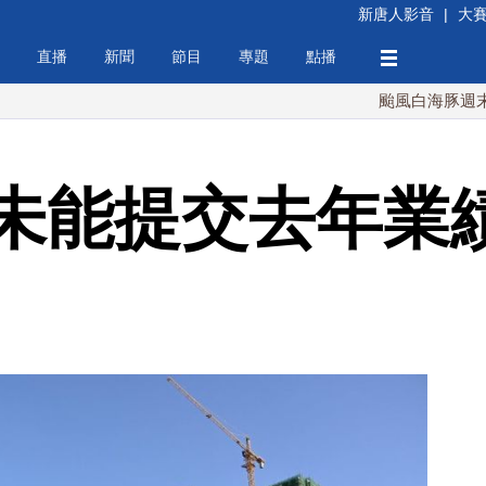
新唐人影音
|
大
直播
新聞
節目
專題
點播
颱風白海豚週末最接近台
未能提交去年業績