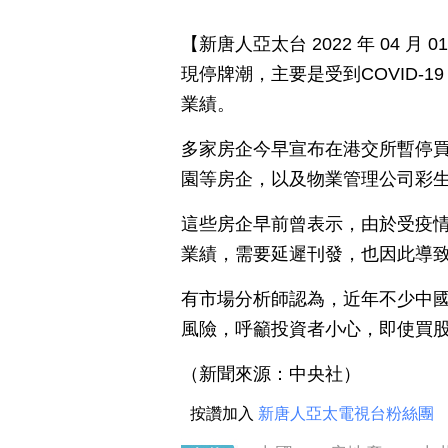
【新唐人亞太台 2022 年 04 
現停牌潮，主要是受到COVID-
業績。
多家房企今早宣布在港交所暫停
園等房企，以及物業管理公司彩
這些房企早前曾表示，由於受疫
業績，需要延遲刊發，也因此導
有市場分析師認為，近年不少中
風險，呼籲投資者小心，即使買
（新聞來源：中央社）
按讚加入
新唐人亞太電視台粉絲團