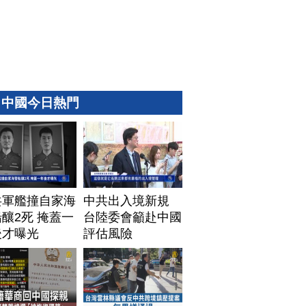
中國今日熱門
共軍艦撞自家海
中共出入境新規
釀2死 掩蓋一
台陸委會籲赴中國
後才曝光
評估風險