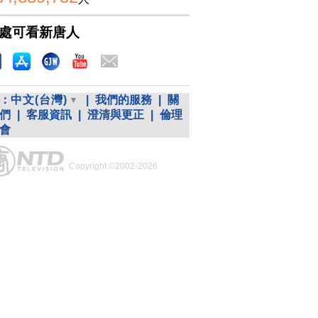
處可看新唐人
：
中文(台灣)
|
我們的服務
|
關
們
|
客服資訊
|
澄清與更正
|
倫理
會
Copyright ©2002-2026