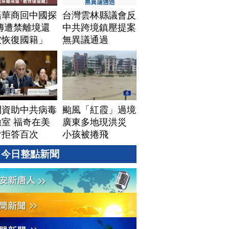
籍華商回中國探
台灣雲林縣議會反
傳遭禁離境還
中共跨境鎮壓提案
被恢復國籍」
無異議通過
問資助中共病毒
颱風「紅霞」過境
室 福奇在美
廣東多地現洪災
會拒答百次
小孩被捲飛
今日整點新聞