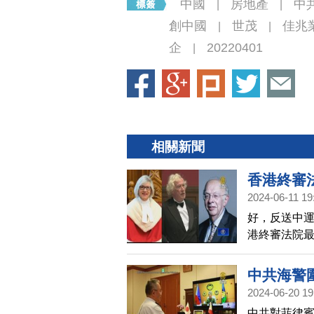
中國
房地產
中
|
|
創中國
世茂
佳兆
|
|
企
20220401
|
相關新聞
香港終審
2024-06-11 19
好，反送中運
港終審法院最
任法官 岑耀
中共當局的
中共海警
章中表示，
2024-06-20 19
法治，但他
中共對菲律