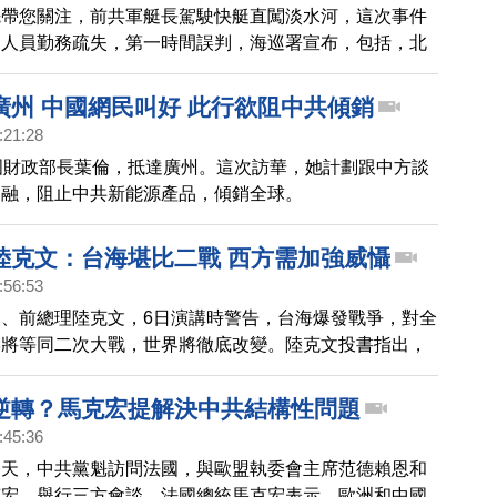
先帶您關注，前共軍艇長駕駛快艇直闖淡水河，這次事件
巡人員勤務疏失，第一時間誤判，海巡署宣布，包括，北
檢所雷操手等10人，分別處以申誡或記過。
廣州 中國網民叫好 此行欲阻中共傾銷
:21:28
國財政部長葉倫，抵達廣州。這次訪華，她計劃跟中方談
金融，阻止中共新能源產品，傾銷全球。
陸克文：台海堪比二戰 西方需加強威懾
:56:53
、前總理陸克文，6日演講時警告，台海爆發戰爭，對全
響將等同二次大戰，世界將徹底改變。陸克文投書指出，
的脅迫、灰色地帶行動，從政治軍事等五大面向，意圖削
治、經濟、社會韌性；盟友必須強化嚇阻中共
逆轉？馬克宏提解決中共結構性問題
:45:36
今天，中共黨魁訪問法國，與歐盟執委會主席范德賴恩和
克宏，舉行三方會談。法國總統馬克宏表示，歐洲和中國