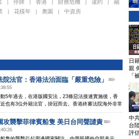
共
停牌
香港
財務危機
違約
融
|
|
|
|
|
業
花樣年
奧園
中資房
|
|
|
日
親 
「
法院法官：香港法治面臨「嚴重危險」
:38:55
動5年過去，在港版國安法，23條惡法接連實施後，香
近也有3位外籍法官，掛冠而去。香港終審法院海外非常
信，上週請辭，10號他投書英國《金融時報》示警，指出
中
一系列行動，讓香港法治處於「嚴重危險」當中。他在文
圍攻襲擊菲律賓船隻 美日台同聲譴責
台
過去他留在法庭，是希望海外法官的存在，能夠幫助維持
:40:26
評
擔心這個想法已經不再現實。他指出，香港曾經是一個充
賓船隻的襲擊引起周邊國家關注。中華民國外交部表示，