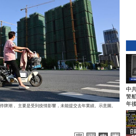
中
警船
年
停牌潮， 主要是受到疫情影響，未能提交去年業績。示意圖。