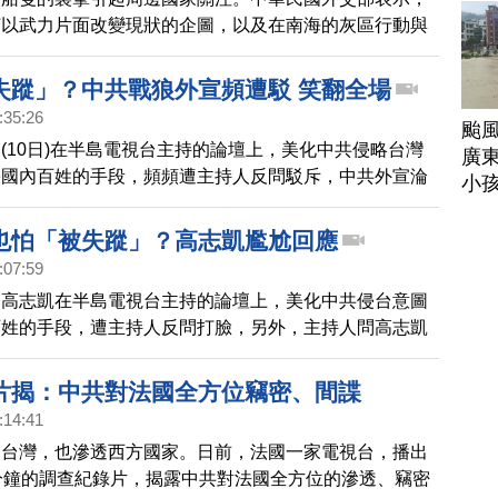
治多元的社會，但正在慢慢變成一個極權社會。在文章發
何以武力片面改變現狀的企圖，以及在南海的灰區行動與
，另外一位香港終審法院法官麥嘉琳，也宣布即將退休，
美國國務卿布林肯也與菲律賓外長通話，譴責中共破壞區
有更多時間陪
，並重申美國根據《共同防禦條約》對菲律賓的堅定承
失蹤」？中共戰狼外宣頻遭駁 笑翻全場
日本自衛隊統合幕僚長吉田圭秀，也與菲律賓參謀總長進
:35:26
颱
，雙方都對事態發展表示擔憂。吉田圭秀強調，日本自衛
(10日)在半島電視台主持的論壇上，美化中共侵略台灣
廣
菲律賓這邊，並將深化與菲律賓及理念相近國家的合作。
害國內百姓的手段，頻頻遭主持人反問駁斥，中共外宣淪
小
場頻頻大笑。影片在網路熱傳。
也怕「被失蹤」？高志凱尷尬回應
:07:59
官高志凱在半島電視台主持的論壇上，美化中共侵台意圖
百姓的手段，遭主持人反問打臉，另外，主持人問高志凱
怕在中國因為說錯話被失蹤，高志凱只說，希望大家會來
片揭：中共對法國全方位竊密、間諜
:14:41
透台灣，也滲透西方國家。日前，法國一家電視台，播出
分鐘的調查紀錄片，揭露中共對法國全方位的滲透、竊密