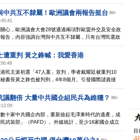
出，這是中共對法國的，秘密戰爭。法國國安單位則證
中共行動嚴峻，並已採取反間諜措施。
與中共互不隸屬！歐洲議會兩報告挺台
:45:41
關心，歐洲議會大會28號通過兩項對歐盟外交及安全政
估報告，內容強調台灣與中共互不隸屬，只有台灣民選政
舞台代表台灣人民，並譴責中共試圖以武力，片面改變台
定的現狀。
士遭重判 黃之鋒喊：我愛香港
:56:48
港民主派初選「47人案」宣判，學者戴耀廷被重判10
秘書長黃之鋒也被判刑，4年8個月。引發國際譴責撻
抗議翻倍 大量中共國企組民兵為維穩？
:12:09
，數十家中共國企內部，重新撿起毛澤東時代的遺產，成
民武裝部」（PAFD）。外媒統計，至少16家國企成立
學者分析，是因為中國經濟下滑，中共需要加大力度在國
目
4