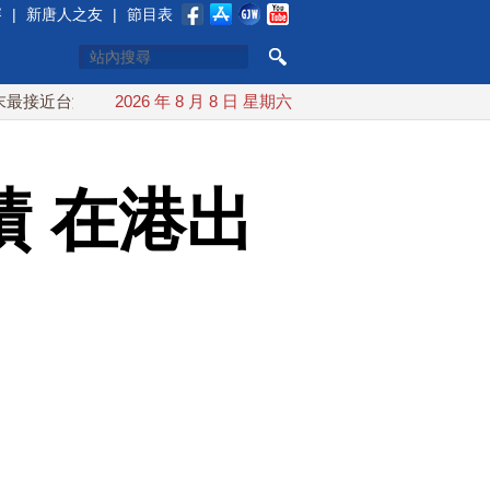
賽
|
新唐人之友
|
節目表
灣 最快9日可能登陸中國
2026 年 8 月 8 日 星期六
台灣漢光首結合城鎮演習 AIT連續
 在港出