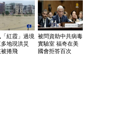
風「紅霞」過境
被問資助中共病毒
東多地現洪災
實驗室 福奇在美
孩被捲飛
國會拒答百次