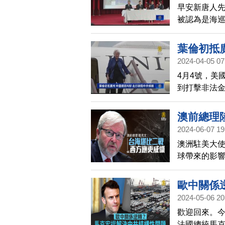
早安新唐人
被認為是海
部分署長到安
葉倫初抵
2024-04-05 07
4月4號，美
到打擊非法
澳前總理
2024-06-07 19
澳洲駐美大使
球帶來的影
中共對台灣
弱台灣的政
歐中關係
2024-05-06 20
歡迎回來。
法國總統馬