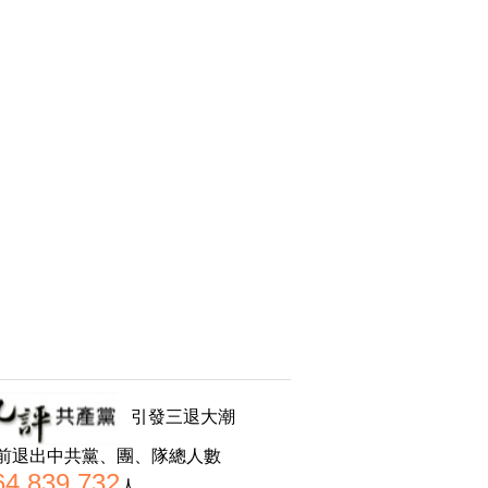
引發三退大潮
前退出中共黨、團、隊總人數
64,839,732
人