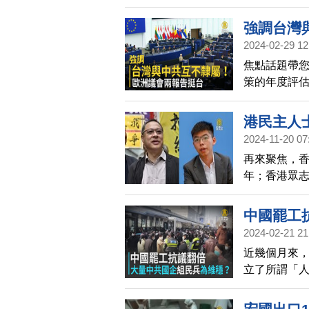
行動，並指
實，意識到
強調台灣
2024-02-29 12
焦點話題帶您
策的年度評
府可在國際
海和平及穩
港民主人
2024-11-20 07
再來聚焦，香
年；香港眾志
伐。
中國罷工
2024-02-21 21
近幾個月來
立了所謂「人
民兵單位。
內維穩。