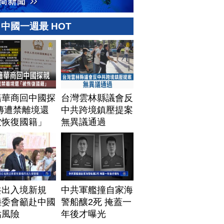
中國一週最 HOT
籍華商回中國探
台灣雲林縣議會反
傳遭禁離境還
中共跨境鎮壓提案
被恢復國籍」
無異議通過
共出入境新規
中共軍艦撞自家海
陸委會籲赴中國
警船釀2死 掩蓋一
估風險
年後才曝光