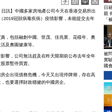
日
月 01 日訊】中國多家房地產公司今天在香港交易所出
親 
19（2019冠狀病毒疾病）疫情影響，未能提交去年
「
買責，包括融創中國、世茂、佳兆業、花樣年、奧
生活及奧園健康等。
被
情影響，公司無法趕及在昨天限期前公布去年全年
實驗
致股票暫停買賣。
國
國房企出現債務危機，今天又出現停牌潮，存在高
股，也要選擇財政穩健的中國房企。