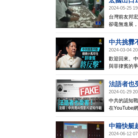
宏國出口1
2024-05-25 19
台灣前友邦
卻毫無進展，
24日證實，
口量的10萬
中共挑釁
車薪。
2024-03-04 20
歡迎回來。
與菲律賓的
如果中共質
法語者也
2024-01-29 20
中共的認知
在YouTu
來，在You
反美內容。
中籍快艇
2024-06-12 07