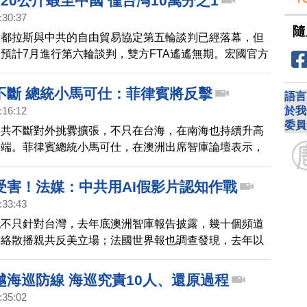
20公斤蝦至中國 僅台灣10萬分之1
:30:37
隨
宏都拉斯與中共的自由貿易協定第五輪談判已經落幕，但
預計7月進行第六輪談判，雙方FTA遙遙無期。宏國官方
即將出口120公斤的蝦子到中國，只相當於台灣2023年進
分之1，而這對於陷入困境的宏國蝦農來說，也只是杯水
不斷 總統小馬可仕：菲律賓將反擊
語言
於我
:16:12
委員
中共不斷對外挑釁擴張，不只在台海，在南海也持續升高
爭端。菲律賓總統小馬可仕，在澳洲出席智庫論壇表示，
疑或忽視菲律賓的主權和管轄權，菲律賓將會反擊。
受害！法媒：中共用AI假影片認知作戰
:33:43
戰不只針對台灣，去年底澳洲智庫報告披露，幾十個頻道
be網絡散播親共反美立場；法國世界報也調查發現，去年以
Tube上出現法語假頻道，利用AI製作假影片，宣揚親中共
越海巡防線 海巡究責10人、還原過程
:35:02