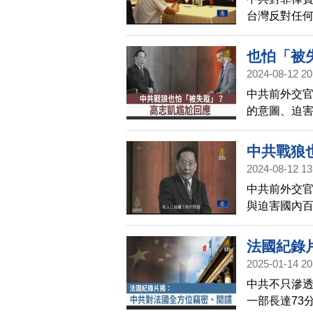
滿活力和政
台灣反對任
布的同一天
軍事脅迫。
說法是希望
域和平穩定
也怕「被
諾。此外，
2024-08-12 20
行視訊通話
中共前外交官
隊始終站在
的意圖、迫
為笑柄，全
中共戰狼
2024-08-12 13
中共前外交
與迫害國內
是否也會害
救他。
法國紀錄
2025-01-14 20
中共不只滲
一部長達73