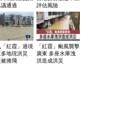
異議通過
評估風險
風「紅霞」過境
「紅霞」颱風襲擊
東多地現洪災
廣東 多座水庫洩
孩被捲飛
洪造成洪災