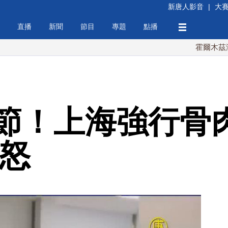
新唐人影音
|
大
直播
新聞
節目
專題
點播
霍爾木茲海峽協議
節！上海強行骨
憤怒