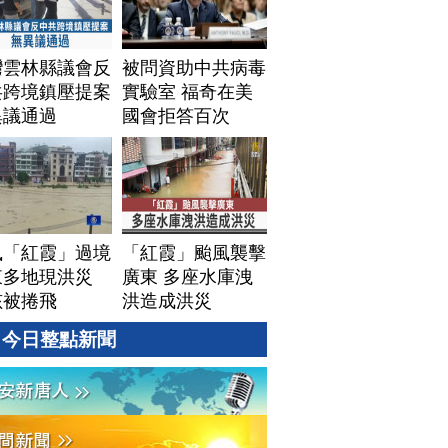
灣雲林縣議會反
被問資助中共病毒
共跨境鎮壓提案
實驗室 福奇在美
異議通過
國會拒答百次
風「紅霞」過境
「紅霞」颱風襲擊
東多地現洪災
廣東 多座水庫洩
孩被捲飛
洪造成洪災
今日整點新聞