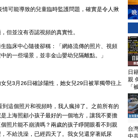
疫情可能導致的兒童臨時監護問題，確實是令人揪
頻，但並沒有否認視頻的真實性。
衛生臨床中心隨後卻稱：「網絡流傳的照片、視頻
程中的一些場景，並非金山嬰幼兒隔離點。」
日
親 
女兒3月26日確診陽性，她女兒29日被單獨帶往上
「
看到這個照片和視頻時，我人瘋掉了。之前所有的
院是上海照顧小孩子最好的一個地方，讓我不要擔
這個照片能不崩潰嗎？兩歲的孩子睜開眼看不到親
台
裡，不給洗澡，已經四天了。我女兒還穿著紙尿
中