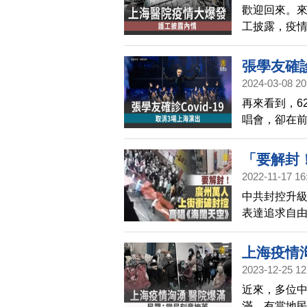
歡迎回來。
工披露，疫
人以及家屬
張學友確診
2024-03-08 20
再來看到，6
唱會，卻在
房。張學友今
他說目前腹
「要解封
痛，目前正
2022-11-17 16
空》
中共封控升
表達追求自
呼「解封、
當地居民透
上海疫情
2023-12-25 12
近來，多位
滿。有當地