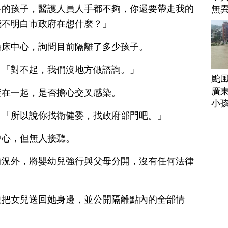
多的孩子，醫護人員人手都不夠，你還要帶走我的
無
我不明白市政府在想什麼？」
臨床中心，詢問目前隔離了多少孩子。
：「對不起，我們沒地方做諮詢。」
颱
廣
聚在一起，是否擔心交叉感染。
小
：「所以說你找衛健委，找政府部門吧。」
中心，但無人接聽。
情況外，將嬰幼兒強行與父母分開，沒有任何法律
快把女兒送回她身邊，並公開隔離點內的全部情