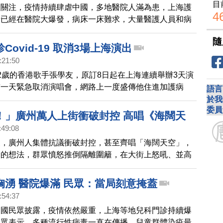
目
來關注，疫情持續肆虐中國，多地醫院人滿為患，上海護
4
情已經在醫院大爆發，病床一床難求，大量醫護人員和病
感染。
隨
Covid-19 取消3場上海演出
:21:50
2歲的香港歌手張學友，原訂8日起在上海連續舉辦3天演
前一天緊急取消演唱會，網路上一度盛傳他住進加護病
語言
天親自證實，確診了Covid-19，他也向歌迷表達歉意，
於我
委員
瀉停止了，輕微發燒，輕微咳嗽，以及少許肌肉和筋骨痠
！」廣州萬人上街衝破封控 高唱《海闊天
在家中自我隔離。希望下週能康復，在舞台和大家見面。
:49:08
級，廣州人集體抗議衝破封控，甚至齊唱「海闊天空」，
由的想法，群眾憤怒推倒隔離圍籬，在大街上怒吼、並高
解封、解封」的口號，防疫圍籬像骨牌般沿路被推倒。有
露，抗議的肯定有上萬人。
洶湧 醫院爆滿 民眾：當局刻意掩蓋
:54:37
中國民眾披露，疫情依然嚴重，上海等地兒科門診持續爆
民眾表示，多種流行性病毒一直在傳播，兒童群體染疫最