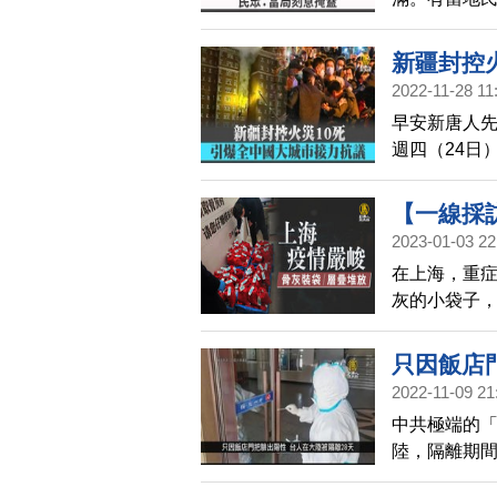
為嚴重，但
新疆封控
2022-11-28 11
早安新唐人先
週四（24日
罕見走上街
漢、南京、
【一線採
黨下台」。
2023-01-03 22
在上海，重
灰的小袋子
只因飯店
2022-11-09 21
中國一分
中共極端的
陸，隔離期
前後被隔離長