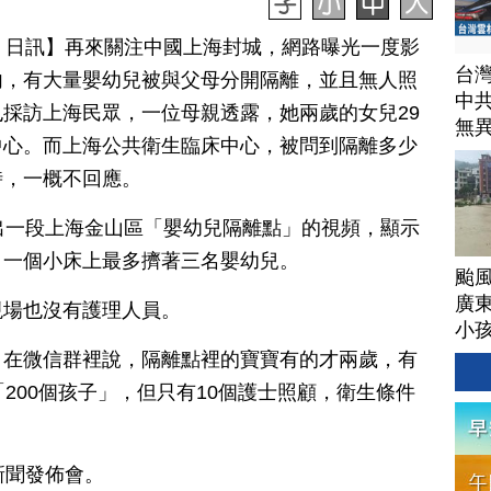
月 04 日訊】再來關注中國上海封城，網路曝光一度影
台
內，有大量嬰幼兒被與父母分開隔離，並且無人照
中
採訪上海民眾，一位母親透露，她兩歲的女兒29
無
中心。而上海公共衛生臨床中心，被問到隔離多少
時，一概不回應。
出一段上海金山區「嬰幼兒隔離點」的視頻，顯示
，一個小床上最多擠著三名嬰幼兒。
颱
廣
現場也沒有護理人員。
小
，在微信群裡說，隔離點裡的寶寶有的才兩歲，有
200個孩子」，但只有10個護士照顧，衛生條件
新聞發佈會。