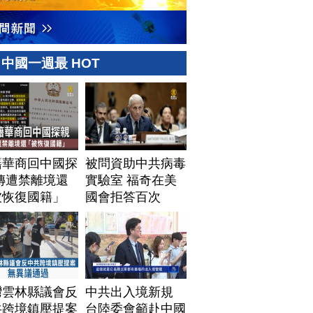
中國一週最 HOT
籍華商回中國探
被問資助中共病毒
傳遭禁離境還
實驗室 福奇在美
被恢復國籍」
國會拒答百次
灣雲林縣議會反
中共出入境新規
共跨境鎮壓提案
台陸委會籲赴中國