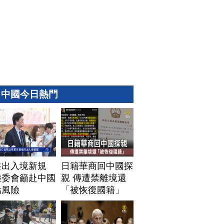
中國今日熱門
共出入境新規
日籍華商回中國探
陸委會籲赴中國
親 傳遭禁離境還
估風險
「被恢復國籍」