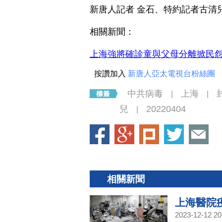
新唐人記者 金石、特約記者古清
相關新聞：
上海強將確診童與父母分離掀民怨
按讚加入
新唐人亞太電視台粉絲團
中共病毒
上海
|
|
兒
20220404
|
相關新聞
上海醫院
2023-12-12 20