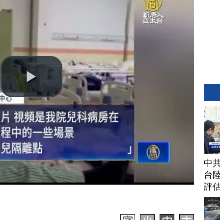
中
台
評