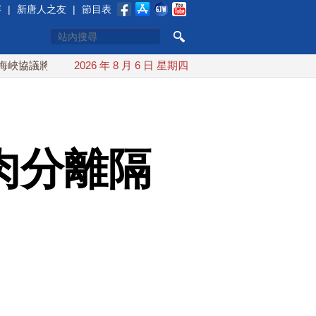
賽
|
新唐人之友
|
節目表
將達成？伊朗傳不收通行費
2026 年 8 月 6 日 星期四
配合漢光 總統賴清德親登雲豹前
肉分離隔