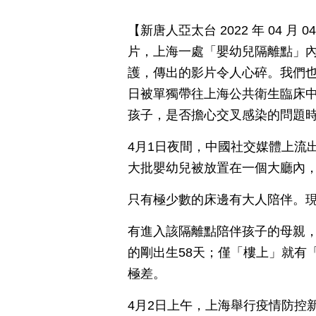
【新唐人亞太台 2022 年 04 
片，上海一處「嬰幼兒隔離點」
護，傳出的影片令人心碎。我們也
日被單獨帶往上海公共衛生臨床
孩子，是否擔心交叉感染的問題
4月1日夜間，中國社交媒體上流
大批嬰幼兒被放置在一個大廳內
只有極少數的床邊有大人陪伴。
有進入該隔離點陪伴孩子的母親
的剛出生58天；僅「樓上」就有「
極差。
4月2日上午，上海舉行疫情防控