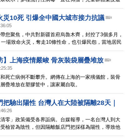
當局依然掩蓋疫情真相。
火災10死 引爆全中國大城市接力抗議
:36:05
帶您聚焦，中共對新疆首府烏魯木齊，封控了3個多月，
）一場致命火災，奪走10條性命，也引爆民怨，當地居民
頭抗議。與此同時，全中國多地，包括北京、上海、武
廣州、都有民眾上街抗議。上海居民群起憤怒要求「共產
訪】上海疫情嚴峻 骨灰裝袋層疊堆放
:25:35
症和死亡病例不斷攀升。網傳在上海的一家殯儀館，裝骨
，層疊堆放在塑膠筐中，讓家屬自取。
門把驗出陽性 台灣人在大陸被隔離28天｜
:46:26
鐘
「清零」政策備受各界詬病。台媒報導，一名台灣人到大
間受檢皆為陰性，但因隔離飯店門把採樣為陽性，導致他
達28天。