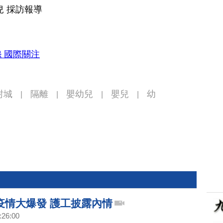
兒 採訪報導
 國際關注
封城
隔離
嬰幼兒
嬰兒
幼
|
|
|
|
疫情大爆發 護工披露內情
:26:00