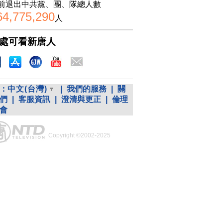
前退出中共黨、團、隊總人數
64,775,290
人
處可看新唐人
：
中文(台灣)
|
我們的服務
|
關
們
|
客服資訊
|
澄清與更正
|
倫理
會
Copyright ©2002-2025