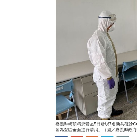
嘉義縣崎頂精忠營區5日發現7名新兵確診CO
圖為營區全面進行清消。（圖／嘉義縣政府