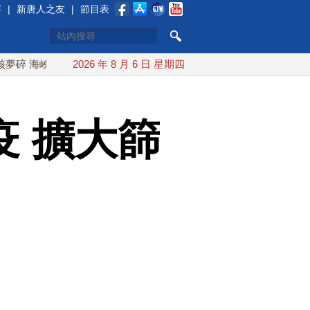
賽
|
新唐人之友
|
節目表
峽即將恢復通航
2026 年 8 月 6 日 星期四
烏克蘭貨機旁驚現炸彈無人機 德國機場緊急拆
 擴大篩