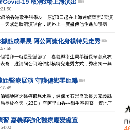
Covid-19 取消3場上海演出
:21:50
2歲的香港歌手張學友，原訂8日起在上海連續舉辦3天演
前一天緊急取消演唱會，網路上一度盛傳他住進加護病
天親自證實，確診了Covid-19，他也向歌迷表達歉意，
瀉停止了，輕微發燒，輕微咳嗽，以及少許肌肉和筋骨痠
C據點成果展 阿公阿嬤化身模特兒走秀
在家中自我隔離。希望下週能康復，在舞台和大家見面。
:57:58
下個禮拜一就是聖誕節了，嘉義縣衛生局舉辦長輩創意衣
發表會，邀請阿公阿嬤們以模特兒走秀方式，秀出獨一無
扮；縣長翁章梁也化身聖誕老公公登上伸展台，現場相當
遠距醫療展演 守護偏鄉零距離
:18:49
山偏鄉地區之醫療服務水準，健保署石崇良署長與嘉義縣
局長於今天（23日）至阿里山香林衛生室視察，實地了
醫院於偏鄉提供緊急醫療服務及導入遠距醫療的成果展
演習 嘉義縣強化醫療應變處置
目
4
:54:00