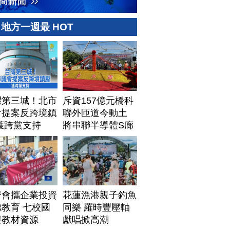
地方一週最 HOT
灣第三城！北市
斥資157億元橋科
會提案反跨境鎮
聯外匝道今動土
獲跨黨支持
將串聯半導體S廊
帶
濟會攜企業投資
花蓮漁港親子釣魚
教育 七校國
同樂 羅時豐壓軸
獲教材資源
獻唱掀高潮