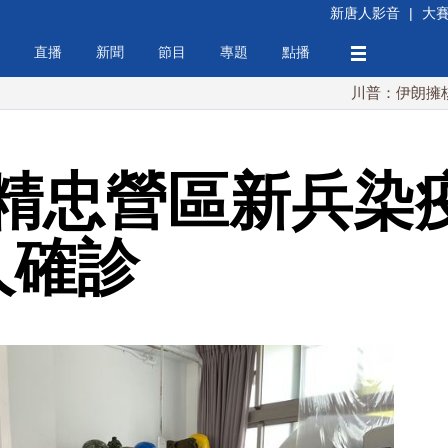
新唐人影音
|
大
直播
新聞
節目
專題
點播
川普：伊朗擁核夢碎 海
精忠營區新兵染疫
人確診