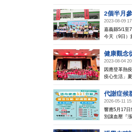
牌人生-認知
據點的個管
2個半月
點。
2023-08-09 17
嘉義縣5/1
今天（9日）
獎給瘦腰有成
加，共有9隊
健康觀念
隊腰瘦89.5
2023-08-04 20
因應登革熱疫
疫心生活」夏
鬆學習健康
代謝症候
2026-05-11 15
響應5月17日
別讓血壓『
言，分享一
禮券，還可