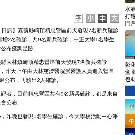
水
打
門
月 07 日訊】嘉義縣崎頂精忠營區前天發現7名新兵確診
人，再增2名確診，共9名新兵確診；中正大學1名學生
會公布疫調足跡。
縣大林鎮崎頂精忠營區前天發現7名新兵確診
彰
毒疾病），昨天上午由大林慈濟醫院派醫護人員進入營區
盒 
包
結果公布，再驗出2人確診。
記者，目前精忠營區共有9名新兵確診，都是來自
天會公布。
，昨晚也發現1名學生確診，今天學校活動中心淨