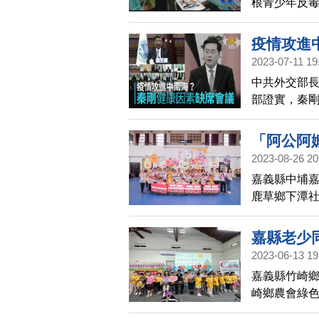
根青少年反
營，吸引12
疫情攻進
2023-07-11 19
中共外交部
部證實，秦
析認為，這
「阿公阿
2023-08-26 20
嘉義縣中埔
鹿草鄉下潭社
阿公阿嬤舞G
佳團隊獎及最
嘉縣老少
的勇氣，精
2023-06-13 19
嘉義縣竹崎鄉
崎鄉農會綠
所醫事C據