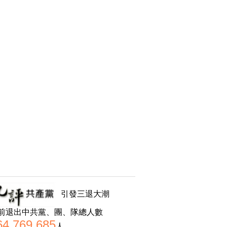
引發三退大潮
前退出中共黨、團、隊總人數
64,769,685
人