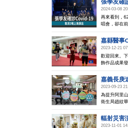
張學友確診
2024-03-08 20
再來看到，6
唱會，卻在
房。張學友今
他說目前腹
嘉縣醫事
痛，目前正
2023-12-21 07
歡迎回來。
飾作品成果
二的創意裝
熱鬧。
嘉義長庚
2023-09-23 21
為提升阿里
衛生局趙紋華
解嘉義長庚
演。
輻射災害
2023-11-01 14