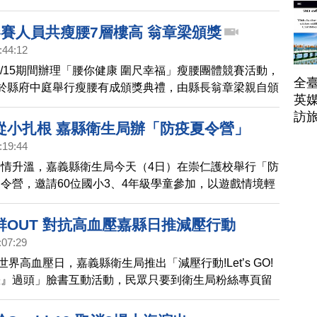
牌卡」種子師資培訓，集結各鄉鎮衛生所及29個社區失智
師共同參與，以有趣遊戲方式帶領，將全面導入各失智據
參賽人員共瘦腰7層樓高 翁章梁頒獎
:44:12
至7/15期間辦理「腰你健康 圍尺幸福」瘦腰團體競賽活動，
全臺
於縣府中庭舉行瘦腰有成頒獎典禮，由縣長翁章梁親自頒
英媒
的單位，縣府表示，活動分3組，吸引66支隊伍330人參
訪
勝出，其中以台灣化學纖維股份有限公司領軍的台化瘦身
從小扎根 嘉縣衛生局辦「防疫夏令營」
公分居冠。
:19:44
情升溫，嘉義縣衛生局今天（4日）在崇仁護校舉行「防
令營，邀請60位國小3、4年級學童參加，以遊戲情境輕
知識。
群OUT 對抗高血壓嘉縣日推減壓行動
:07:29
世界高血壓日，嘉義縣衛生局推出「減壓行動!Let’s GO!
漲』過頭」臉書互動活動，民眾只要到衛生局粉絲專頁留
週平均步數，並上傳步數紀錄截圖，不只有機會抽中商品
挑戰自己的健康識能，一起邁向健康生活。