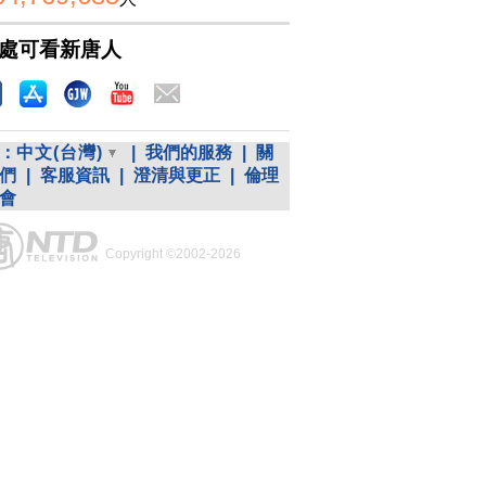
處可看新唐人
：
中文(台灣)
|
我們的服務
|
關
們
|
客服資訊
|
澄清與更正
|
倫理
會
Copyright ©2002-2026