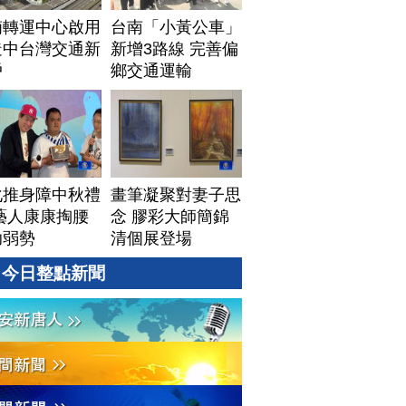
湳轉運中心啟用
台南「小黃公車」
造中台灣交通新
新增3路線 完善偏
戶
鄉交通運輸
化推身障中秋禮
畫筆凝聚對妻子思
藝人康康掏腰
念 膠彩大師簡錦
助弱勢
清個展登場
今日整點新聞