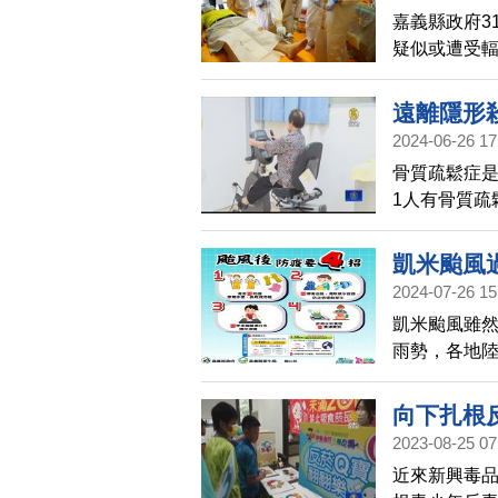
嘉義縣政府3
疑似或遭受
射污染擴散
境。
遠離隱形
2024-06-26 17
骨質疏鬆症是
1人有骨質疏
鬆篩檢計劃
存骨本、抗
凱米颱風
2024-07-26 15
凱米颱風雖
雨勢，各地
螺旋體病、類
招」，預防
向下扎根
2023-08-25 07
近來新興毒