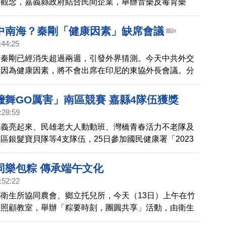
毒觀念，嘉義縣政府結合民間企業，舉辦音樂反毒育樂
0名國中小學童報名參加。
中南海？秦剛「健康因素」缺席會議
:44:25
長秦剛已經消失超過兩週，引發外界猜測。今天中共外交
剛因為健康因素，將不會出席在印尼的東協外長會議。分
可能意味著疫情已經攻進了中共最高權力中心中南海。
嬤舞GO厲害」南區競賽 嘉縣4隊伍獲獎
:28:59
嘉義亮起來、民雄老大人動動班、灣橋青春活力不老隊及
區銀髮寶貝隊等4支隊伍，25日參加國民健康署「2023
O厲害」南區分區競賽，舞力全開精彩表現，喜獲兩座最
佳精神活力獎、最佳創意獎等4獎項，充滿活力與生命力
同樂包粽 傳承端午文化
彩萬分。
:52:22
衛生所協同農會、鄉立托兒所，今天（13日）上午在竹
色照顧教室，舉辦「粽要時刻，團圓共享」活動，由衛生
點、綠色照顧站的長者及托兒所幼兒們一起包粽子，享受