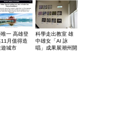
唯一 高雄登
科學走出教室 雄
11月值得造
中雄女「AI 詠
旅遊城市
唱」成果展潮州開
展