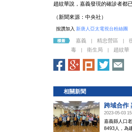
趙紋華說，嘉義發現的確診者都
（新聞來源：中央社）
按讚加入
新唐人亞太電視台粉絲團
嘉義
精忠營區
|
|
毒
衛生局
趙紋華
|
|
相關新聞
跨域合作
2023-05-03 15
嘉義縣人口老
8493人，