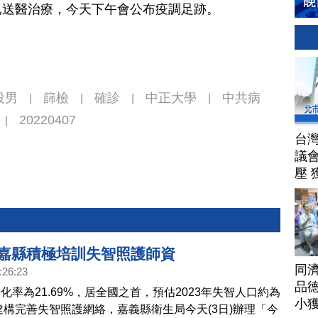
已送醫治療，今天下午會公布疫調足跡。
役男
篩檢
確診
中正大學
中共病
|
|
|
|
20220407
|
台
議
壓 
 嘉縣積極培訓失智照護師資
同
:26:23
品德
化率為21.69%，居全國之首，預估2023年失智人口約為
小
為建構完善失智照護網絡，嘉義縣衛生局今天(3日)辦理「今