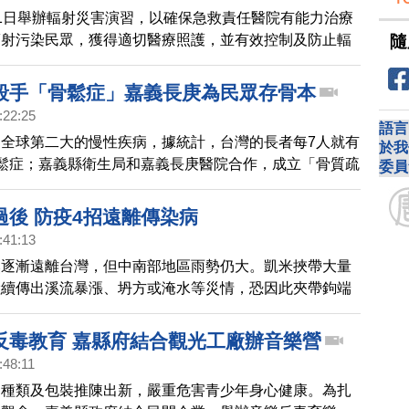
1日舉辦輻射災害演習，以確保急救責任醫院有能力治療
隨
輻射污染民眾，獲得適切醫療照護，並有效控制及防止輻
至院內，保全醫院維持原有醫療照護，營造安全就醫環
殺手「骨鬆症」嘉義長庚為民眾存骨本
:22:25
語言
全球第二大的慢性疾病，據統計，台灣的長者每7人就有
於我
鬆症；嘉義縣衛生局和嘉義長庚醫院合作，成立「骨質疏
委員
」，提供全面性的骨質疏鬆預防篩檢服務，守護社區民眾
骨鬆。
過後 防疫4招遠離傳染病
:41:13
然逐漸遠離台灣，但中南部地區雨勢仍大。凱米挾帶大量
陸續傳出溪流暴漲、坍方或淹水等災情，恐因此夾帶鉤端
鼻疽等致病原，嘉義縣衛生局呼籲落實「災後防疫4
傳染病上身。
反毒教育 嘉縣府結合觀光工廠辦音樂營
:48:11
品種類及包裝推陳出新，嚴重危害青少年身心健康。為扎