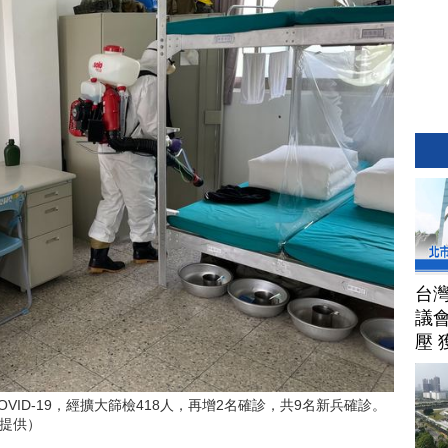
台
議
壓 
VID-19，經擴大篩檢418人，再增2名確診，共9名新兵確診。
提供）