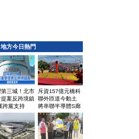
地方今日熱門
灣第三城！北市
斥資157億元橋科
會提案反跨境鎮
聯外匝道今動土
獲跨黨支持
將串聯半導體S廊
帶