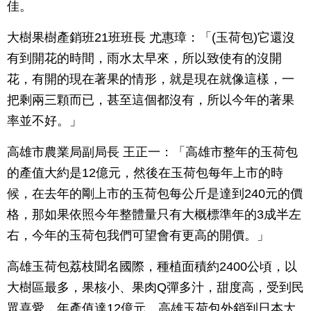
佳。
大樹果樹產銷班21班班長 尤惠璋：「(玉荷包)它還沒
有到開花的時間，雨水太早來，所以致使有的沒開
花，有開的現在著果的情形，就是現在就像這樣，一
把剩兩三顆而已，甚至這個都沒有，所以今年的著果
率並不好。」
高雄市農業局副局長 王正一：「高雄市整年的玉荷包
的產值大約是12億元，然後在玉荷包每年上市的時
候，在去年的剛上市的玉荷包每公斤是達到240元的價
格，那如果依照今年整體量只有大概標準年的3成半左
右，今年的玉荷包我們可望會有更高的開價。」
高雄玉荷包荔枝聞名國際，種植面積約2400公頃，以
大樹區最多，果核小、果肉Q彈多汁，甜度高，受到民
眾喜愛，年產值達12億元。高雄玉荷包外銷到日本大