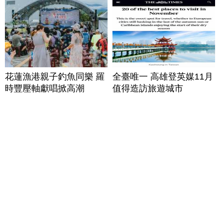
花蓮漁港親子釣魚同樂 羅
全臺唯一 高雄登英媒11月
時豐壓軸獻唱掀高潮
值得造訪旅遊城市