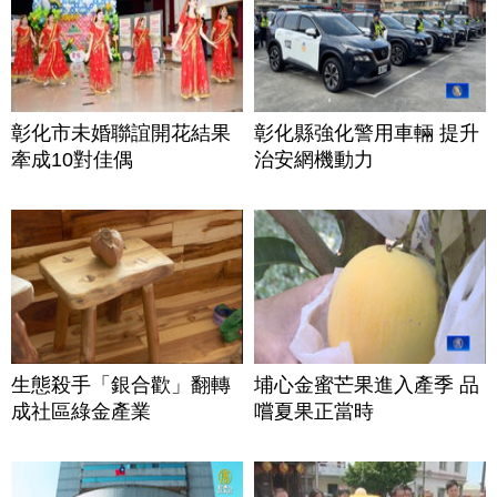
彰化市未婚聯誼開花結果
彰化縣強化警用車輛 提升
牽成10對佳偶
治安網機動力
生態殺手「銀合歡」翻轉
埔心金蜜芒果進入產季 品
成社區綠金產業
嚐夏果正當時