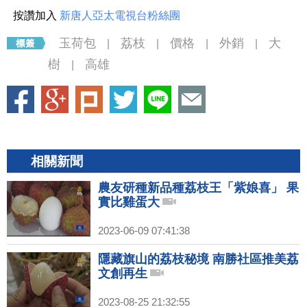
按讚加入
新唐人亞太電視台粉絲團
玉荷包
荔枝
價格
外銷
大
|
|
|
|
樹
高雄
|
相關新聞
農友研種新品種荔枝王「紫娘喜」 果
實比雞蛋大
2023-06-09 07:41:38
隱藏旗山的荔枝秘境 南勝社區推美荔
文創再生
2023-08-25 21:32:55