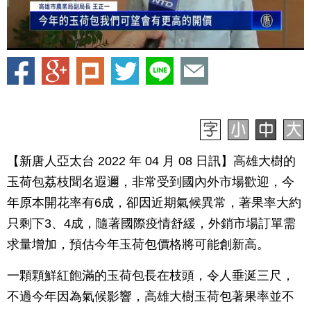
【新唐人亞太台 2022 年 04 月 08 日訊】高雄大樹的
玉荷包荔枝聞名遐邇，非常受到國內外市場歡迎，今
年原本開花率有6成，卻因近期氣候異常，著果率大約
只剩下3、4成，隨著國際疫情舒緩，外銷市場訂單需
求量增加，預估今年玉荷包價格將可能創新高。
一顆顆鮮紅飽滿的玉荷包長在枝頭，令人垂涎三尺，
不過今年因為氣候影響，高雄大樹玉荷包著果率並不