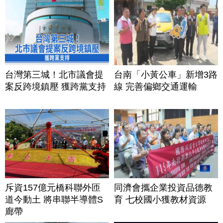
台灣第三城！北市議會提
台南「小黃公車」新增3路
案反跨境鎮壓 獲跨黨支持
線 完善偏鄉交通運輸
斥資157億元橋科聯外匝
同濟會攜企業投資品德教
道今動土 將串聯半導體S
育 七校國小獲教材資源
廊帶