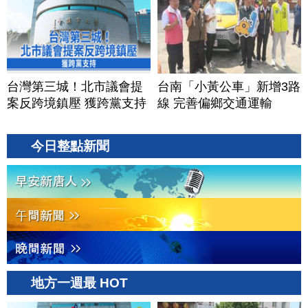
台灣第三城！北市議會提
台南「小黃公車」新增3路
案反跨境鎮壓 獲跨黨支持
線 完善偏鄉交通運輸
今日整點新聞
地方一週最 HOT