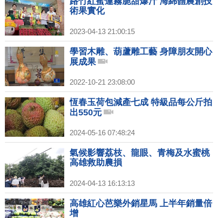
路竹紅蜜蓮霧脆甜爆汁 海綿體農創技
術果實化
2023-04-13 21:00:15
學習木雕、葫蘆雕工藝 身障朋友開心
展成果
2022-10-21 23:08:00
恆春玉荷包減產七成 特級品每公斤拍
出550元
2024-05-16 07:48:24
氣候影響荔枝、龍眼、青梅及水蜜桃
高雄救助農損
2024-04-13 16:13:13
高雄紅心芭樂外銷星馬 上半年銷量倍
增