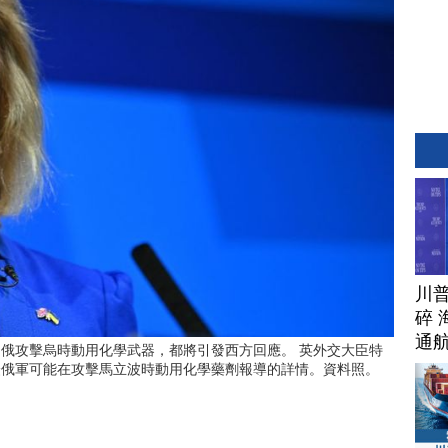
川
碎 
通
，俄攻擊烏時動用化學武器，都將引發西方回應。 英外交大臣特
證俄軍可能在攻擊馬立波時動用化學藥劑報導的詳情。資料照。