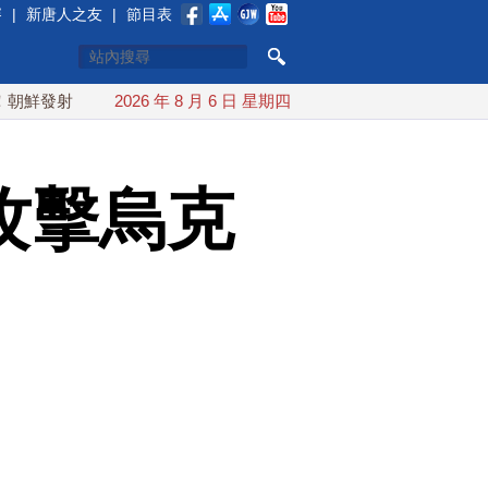
賽
|
新唐人之友
|
節目表
彈道導彈 落日本EEZ外
2026 年 8 月 6 日 星期四
紅海戰火續升溫 也門胡塞武裝稱又襲
攻擊烏克