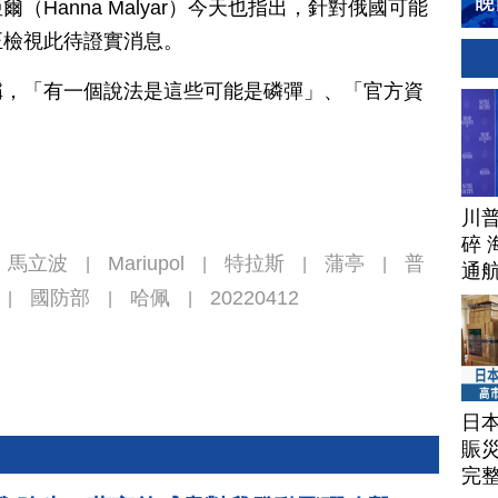
Hanna Malyar）今天也指出，針對俄國可能
正檢視此待證實消息。
稱，「有一個說法是這些可能是磷彈」、「官方資
川
碎 
馬立波
Mariupol
特拉斯
蒲亭
普
|
|
|
|
通
國防部
哈佩
20220412
|
|
|
日
賑
完