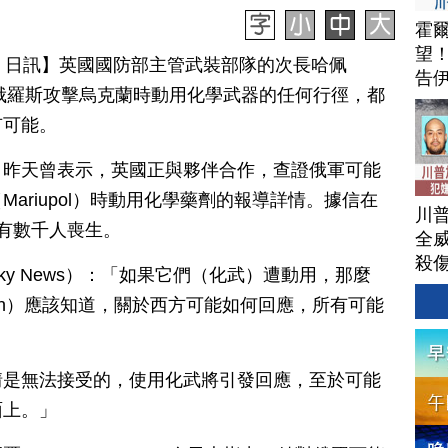
霍
望
月 12 日訊】英國國防部主管武裝部隊的次長哈佩
告
警告，俄羅斯攻擊烏克蘭時動用化學武器的任何行徑，都
有可能。
uss）昨天曾表示，英國正與夥伴合作，查證俄軍可能
ariupol）時動用化學藥劑的報導詳情。據信在
川
有數千人喪生。
全威
殺
y News）：「如果它們（化武）遭動用，那麼
Putin）應該知道，關於西方可能如何回應，所有可能
情是無法接受的，使用化武將引發回應，至於可能
面上。」