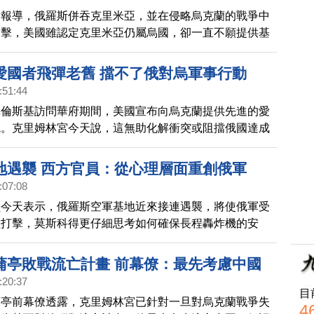
」報導，俄羅斯併吞克里米亞，並在侵略烏克蘭的戰爭中
攻擊，美國雖認定克里米亞仍屬烏國，卻一直不願提供基
地的武器，如今態度開始軟化。
愛國者飛彈老舊 擋不了俄對烏軍事行動
:51:44
澤倫斯基訪問華府期間，美國宣布向烏克蘭提供先進的愛
統。克里姆林宮今天說，這無助化解衝突或阻擋俄國達成
蒲亭還稱愛國者系統老舊。
地遇襲 西方官員：從心理層面重創俄軍
:07:08
員今天表示，俄羅斯空軍基地近來接連遇襲，將使俄軍受
理打擊，莫斯科得更仔細思考如何確保長程轟炸機的安
蒲亭敗戰流亡計畫 前幕僚：最先考慮中國
:20:37
目
蒲亭前幕僚透露，克里姆林宮已針對一旦對烏克蘭戰爭失
4