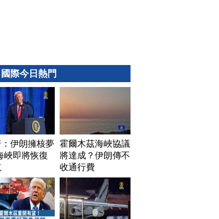
國際今日熱門
普：伊朗擁核夢
霍爾木茲海峽協議
海峽即將恢復
將達成？伊朗傳不
航
收通行費