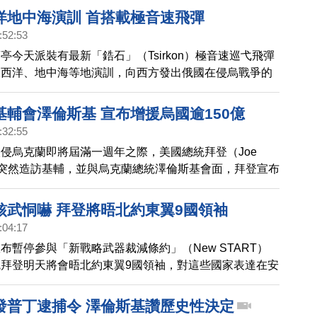
洋地中海演訓 首搭載極音速飛彈
:52:53
亭今天派裝有最新「鋯石」（Tsirkon）極音速巡弋飛彈
大西洋、地中海等地演訓，向西方發出俄國在侵烏戰爭的
基輔會澤倫斯基 宣布增援烏國逾150億
:32:55
侵烏克蘭即將屆滿一週年之際，美國總統拜登（Joe
今天突然造訪基輔，並與烏克蘭總統澤倫斯基會面，拜登宣布
億美元（約新台幣152億元）。
核武恫嚇 拜登將晤北約東翼9國領袖
:04:17
布暫停參與「新戰略武器裁減條約」（New START）
拜登明天將會晤北約東翼9國領袖，對這些國家表達在安
持。
發普丁逮捕令 澤倫斯基讚歷史性決定