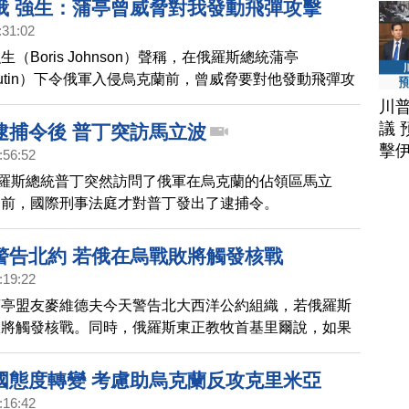
俄 強生：蒲亭曾威脅對我發動飛彈攻擊
:31:02
（Boris Johnson）聲稱，在俄羅斯總統蒲亭
ir Putin）下令俄軍入侵烏克蘭前，曾威脅要對他發動飛彈攻
川
議 
逮捕令後 普丁突訪馬立波
擊
:56:52
俄羅斯總統普丁突然訪問了俄軍在烏克蘭的佔領區馬立
之前，國際刑事法庭才對普丁發出了逮捕令。
警告北約 若俄在烏戰敗將觸發核戰
:19:22
蒲亭盟友麥維德夫今天警告北大西洋公約組織，若俄羅斯
敗將觸發核戰。同時，俄羅斯東正教牧首基里爾說，如果
毀俄羅斯，整個世界將宣告終結。
國態度轉變 考慮助烏克蘭反攻克里米亞
:16:42