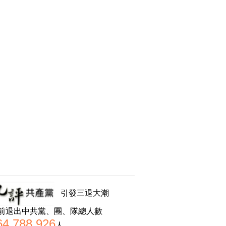
引發三退大潮
前退出中共黨、團、隊總人數
64,788,926
人