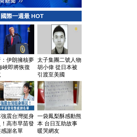
國際一週最 HOT
普：伊朗擁核夢
太子集團二號人物
海峽即將恢復
胡小偉 從日本被
航
引渡至美國
本強震台灣挺身
一袋鳳梨酥感動熊
災！高市早苗發
本 台日互助故事
整感謝名單
暖哭網友