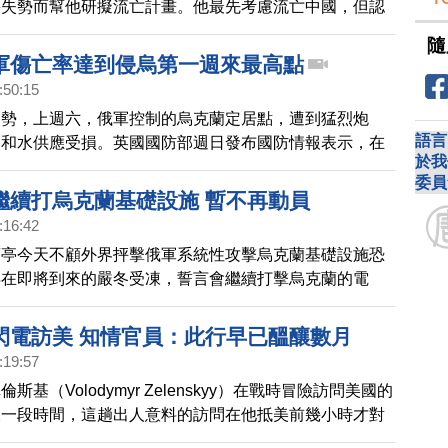
將失勢而幫他研擬流亡計畫。他最先考慮流亡中國，但認
合」可能性微乎其微而改為南美。
隨
軍傷亡率達到侵烏第一週來最高點
:50:15
局勢，上週六，俄軍控制的烏克蘭定居點，遭到猛烈炮
語言
力和水供應受損。英國國防部週日發布國防情報表示，在
於我
裡，俄軍傷亡率達到入侵烏克蘭第一週以來的最高點。而
委員
羅斯的平均傷亡人數每天為824人，是去年6月、7月平
繼續打烏克蘭基礎設施 暫不再動員
倍多。另外，烏克蘭的人員流失率仍然很高。
:16:42
蒲亭今天不顧外界抨擊俄軍系統性攻擊烏克蘭基礎設施恐
得在即將到來的嚴冬受凍，誓言會繼續打擊烏克蘭的電
俄方暫無再次動員的必要。
閃電訪美 知情官員：此行早已醞釀數月
:19:57
斯基（Volodymyr Zelenskyy）在戰時冒險訪問美國的
釀一段時間，這趟出人意料的訪問在他抵美前幾小時才對