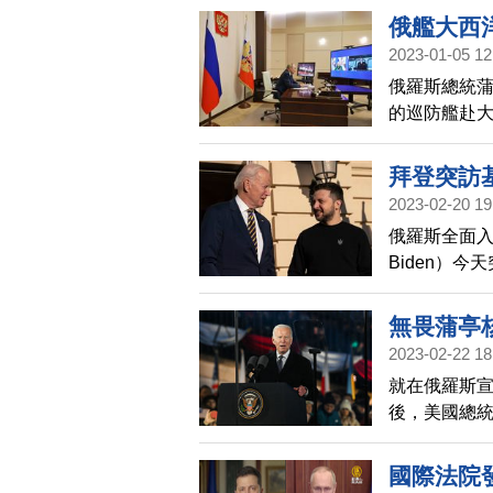
俄艦大西
2023-01-05 12
俄羅斯總統蒲
的巡防艦赴
最新立場。
拜登突訪
2023-02-20 19
俄羅斯全面入
Biden）
將增援烏國5
無畏蒲亭
2023-02-22 18
就在俄羅斯宣
後，美國總統
全方面的支
國際法院