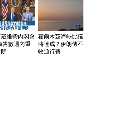
普戴維營內閣會
霍爾木茲海峽協議
預告數週內重
將達成？伊朗傳不
伊朗
收通行費