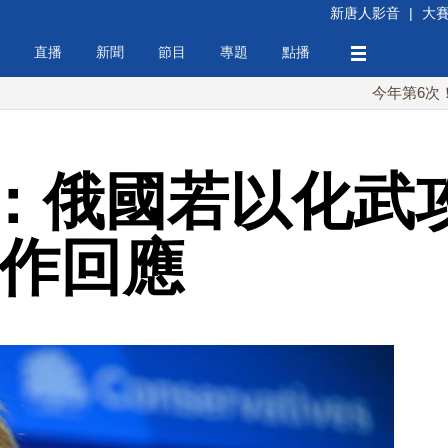
新唐人影音
|
大
直播
新聞
節目
專題
點播
今年第6次！朝鮮發射
：俄國若以化武
將作回應