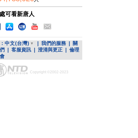
處可看新唐人
：
中文(台灣)
|
我們的服務
|
關
們
|
客服資訊
|
澄清與更正
|
倫理
會
Copyright ©2002-2023