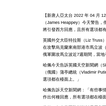
【新唐人亞太台 2022 年 04 
（James Heappey）今天
將引發西方回應，且所有選項都
英國外交大臣特拉斯（Liz Tr
在攻擊烏克蘭東南部港市馬立波（M
俄軍圍攻馬立波近7週期間，當地
哈佩今天告訴英國天空新聞網（Sk
（俄國）蒲亭總統（Vladimir 
選項都在檯面上。」
哈佩告訴天空新聞網：「有些事
作出何種回應，所有選項都在檯