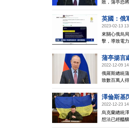
敗，蒲亭恐
為對方「配
英國：俄
2023-02-13 13
來關心俄烏
擊，導致電
過去的兩週
過去七天，俄
蒲亭揚言
均人數的四
2022-12-09 14
俄羅斯總統
致數百萬人
網。他也說
澤倫斯基
2022-12-23 14
烏克蘭總統澤倫
想法已經醞
外披露。