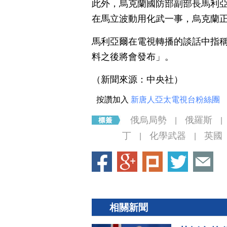
此外，烏克蘭國防部副部長馬利亞爾（
在馬立波動用化武一事，烏克蘭
馬利亞爾在電視轉播的談話中指
料之後將會發布」。
（新聞來源：中央社）
按讚加入
新唐人亞太電視台粉絲團
俄烏局勢
俄羅斯
|
|
丁
化學武器
英國
|
|
相關新聞