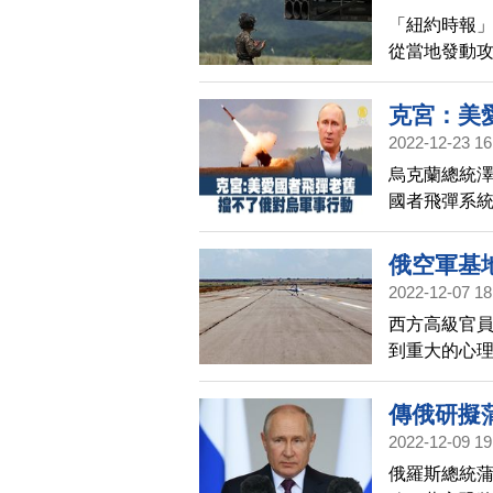
「紐約時報
從當地發動
輔可攻擊當
克宮：美
2022-12-23 16
烏克蘭總統
國者飛彈系
目標，總統
俄空軍基
2022-12-07 18
西方高級官
到重大的心
全。
傳俄研擬
2022-12-09 19
俄羅斯總統