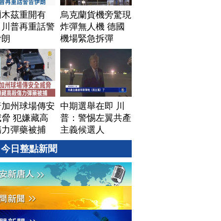
爾木茲重開有
烏克蘭貨機旁驚現
！川普再重話警
炸彈無人機 德國
伊朗
機場緊急拆彈
普加州球場傳安
中期選舉在即 川
脅 犯嫌藏高
普：警惕左翼共產
傷力彈藥被捕
主義候選人
今日整點新聞