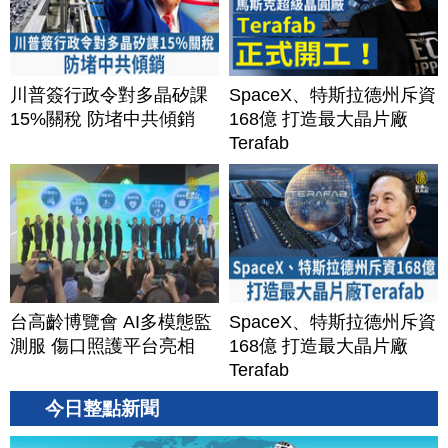
川普簽行政令對多晶矽課
SpaceX、特斯拉德州斥資
15%關稅 防堵中共傾銷
168億 打造最大晶片廠
Terafab
台高齡博覽會 AI多模態監
SpaceX、特斯拉德州斥資
測服 傷口照護平台亮相
168億 打造最大晶片廠
Terafab
今日整點新聞