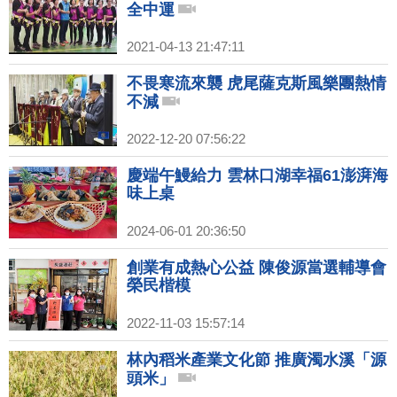
全中運
2021-04-13 21:47:11
不畏寒流來襲 虎尾薩克斯風樂團熱情
不減
2022-12-20 07:56:22
慶端午鰻給力 雲林口湖幸福61澎湃海
味上桌
2024-06-01 20:36:50
創業有成熱心公益 陳俊源當選輔導會
榮民楷模
2022-11-03 15:57:14
林內稻米產業文化節 推廣濁水溪「源
頭米」