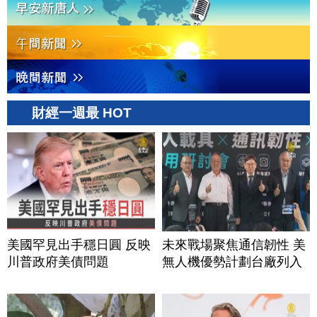
財經一週最 HOT
美國罕見出手穩日圓 反映
未來戰場聚焦通信韌性 美
川普政府美債問題
無人機優勢計劃台廠列入