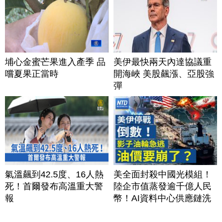
埔心金蜜芒果進入產季 品
美伊最快兩天內達協議重
嚐夏果正當時
開海峽 美股飆漲、亞股強
彈
氣溫飆到42.5度、16人熱
美全面封殺中國光模組！
死！首爾發布高溫重大警
陸企市值蒸發逾千億人民
報
幣！AI資料中心供應鏈洗
牌？台灣喜迎轉單！成關