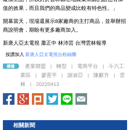
值的效果，而且我們的商品變成比較有特色性。」
開幕當天，現場還展示8家廠商的主打商品，並舉辦招
商說明會，期盼有更多廠商加入。
新唐人亞太電視 蕭正中 林沛芸 台灣雲林報導
按讚加入
新唐人亞太電視台粉絲團
產業聯盟
轉型
電商平台
斗六工
|
|
|
業區
廖憲平
謝淑亞
陳麒升
雲
|
|
|
|
林
20220413
|
相關新聞