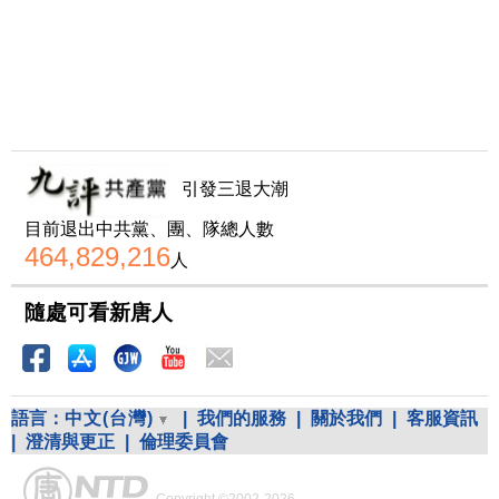
引發三退大潮
目前退出中共黨、團、隊總人數
464,829,216
人
隨處可看新唐人
語言：
中文(台灣)
|
我們的服務
|
關於我們
|
客服資訊
|
澄清與更正
|
倫理委員會