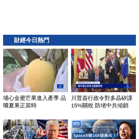
財經今日熱門
埔心金蜜芒果進入產季 品
川普簽行政令對多晶矽課
嚐夏果正當時
15%關稅 防堵中共傾銷