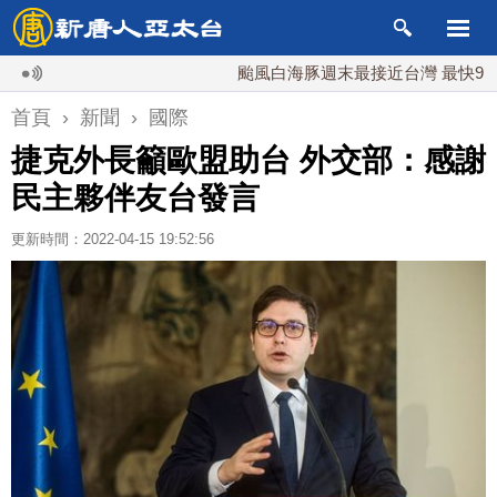
颱風白海豚週末最接近台灣 最快9日可能
首頁
›
新聞
›
國際
捷克外長籲歐盟助台 外交部：感謝
民主夥伴友台發言
更新時間：2022-04-15 19:52:56