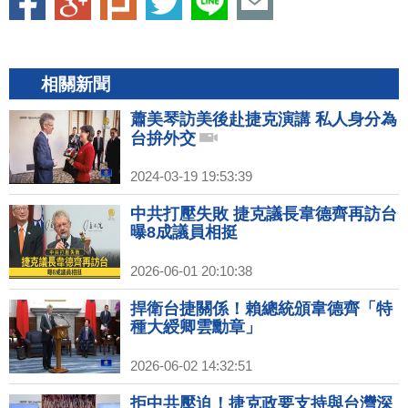
相關新聞
蕭美琴訪美後赴捷克演講 私人身分為
台拚外交
2024-03-19 19:53:39
中共打壓失敗 捷克議長韋德齊再訪台
曝8成議員相挺
2026-06-01 20:10:38
捍衛台捷關係！賴總統頒韋德齊「特
種大綬卿雲勳章」
2026-06-02 14:32:51
拒中共壓迫！捷克政要支持與台灣深