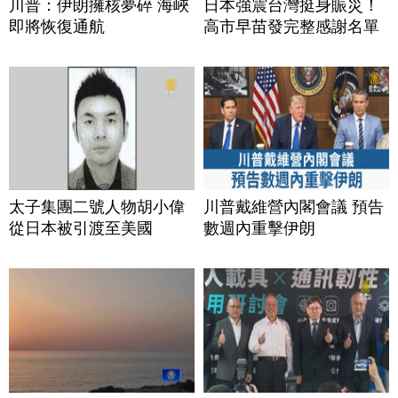
川普：伊朗擁核夢碎 海峽
日本強震台灣挺身賑災！
即將恢復通航
高市早苗發完整感謝名單
太子集團二號人物胡小偉
川普戴維營內閣會議 預告
從日本被引渡至美國
數週內重擊伊朗