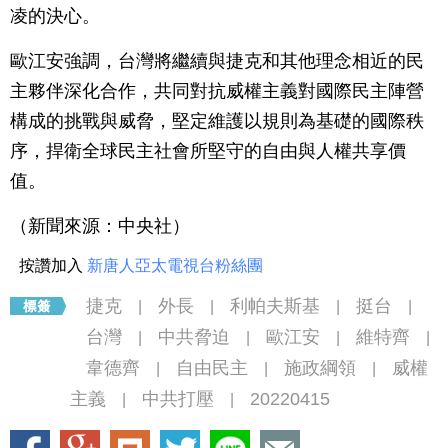
凌的決心。
歐江安強調，台灣將繼續與捷克和其他理念相近的民
主夥伴深化合作，共同對抗威權主義對國際民主陣營
構成的挑戰與威脅，堅定維護以規則為基礎的國際秩
序，捍衛全球民主社會所堅守的自由與人權共享價
值。
（新聞來源：中央社）
按讚加入
新唐人亞太電視台粉絲團
捷克
外長
利帕夫斯基
挺台
|
|
|
|
台灣
中共脅迫
歐江安
維特齊
|
|
|
|
韋德齊
自由民主
施政綱領
威權
|
|
|
主義
中共打壓
20220415
|
|