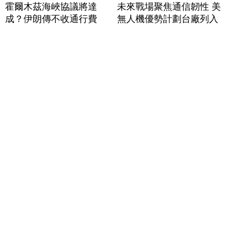
霍爾木茲海峽協議將達
未來戰場聚焦通信韌性 美
成？伊朗傳不收通行費
無人機優勢計劃台廠列入