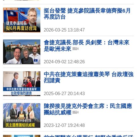
挺台發聲 捷克參院議長韋德齊擬6月
再度訪台
2026-03-25 13:18:47
會捷克議長.部長 吳釗燮：台灣未來
是歐洲未來
2024-09-02 12:48:26
中共在捷克策畫追撞蕭美琴 台政壇強
烈譴責
2025-06-27 20:14:43
陳揆接見捷克外委會主席：民主國應
團結抗威權
2023-12-07 19:24:48