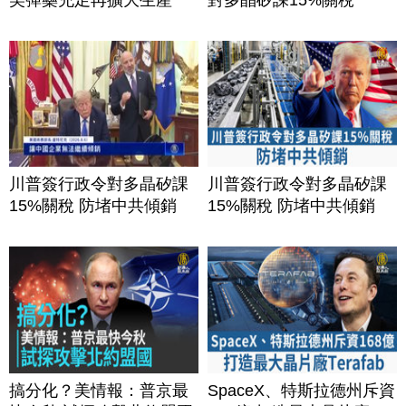
美彈藥充足再擴大生產
對多晶矽課15%關稅
川普簽行政令對多晶矽課
川普簽行政令對多晶矽課
15%關稅 防堵中共傾銷
15%關稅 防堵中共傾銷
搞分化？美情報：普京最
SpaceX、特斯拉德州斥資