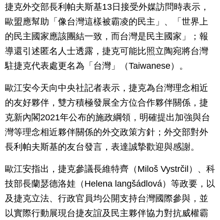
捷克外交部長利帕夫斯基13日接受外媒訪問時表示，
歐盟應幫助「像台灣這樣被霸凌的民主」、「世界上
的民主國家應該團結一致，而台灣是民主國家」；報
導還引述匿名人士透露，捷克可能比照立陶宛將台灣
駐捷克代表處更名為「台灣」（Taiwanese）。
歐江安今天向中央社記者表示，捷克為台灣理念相近
的友好夥伴，雙方積極發展全方位合作夥伴關係，捷
克新內閣2021年公布的施政綱領，明確提出加強與台
灣等理念相近夥伴關係的外交政策方針；外交部對外
長利帕夫斯基的友台發言，表達誠摯歡迎與感謝。
歐江安指出，捷克參議長維特齊（Miloš Vystrčil）、科
技部長蘭瑟德洛娃（Helena langšádlová）等政要，以
及捷克立法、行政官員均公開支持台灣國際參與，並
以實際行動展現台捷友誼及民主夥伴協力對抗威權霸