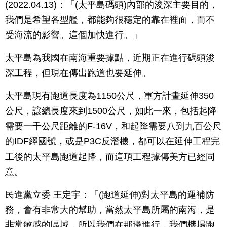
(2022.04.13)：「(太平島碼頭)內部的浚深主要目的，
我們是希望各型艦，都能夠很穩定的靠在裡面，而不
受海流的影響。這個加快進行。」
太平島為我國在南海重要據點，近期正在進行碼頭浚
深工程，但現在傳出跑道也要延伸。
太平島現有跑道長度為1150公尺，軍方計畫延伸350
公尺，讓總長度來到1500公尺，如此一來，包括起降
需要一千公尺距離的F-16V，和起降需要八到九百公尺
的IDF經國號，或是P3C反潛機，都可以在延伸工程完
工後的太平島跑道起降，而這項工程據傳美方已經同
意。
民進黨立委 王定宇：「(跑道延伸)對太平島的運補防
務，會有非常大的幫助，當然太平島所屬的南海，是
非常敏感的區域，所以我們在那邊進行，我們機場跑