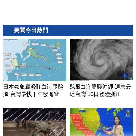
要聞今日熱門
日本氣象廳緊盯白海豚颱
颱風白海豚襲沖繩 週末最
風 台灣最快下午發海警
近台灣 10日登陸浙江