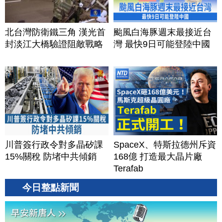
北台灣防衛鐵三角 漢光首
颱風白海豚週末最接近台
封淡江大橋驗證阻敵戰略
灣 最快9日可能登陸中國
川普簽行政令對多晶矽課
SpaceX、特斯拉德州斥資
15%關稅 防堵中共傾銷
168億 打造最大晶片廠
Terafab
今日整點新聞