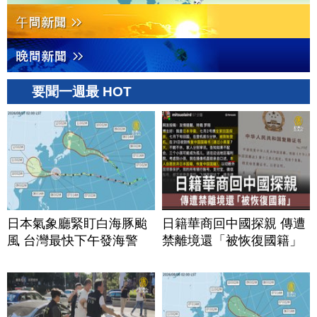
要聞一週最 HOT
日本氣象廳緊盯白海豚颱
日籍華商回中國探親 傳遭
風 台灣最快下午發海警
禁離境還「被恢復國籍」