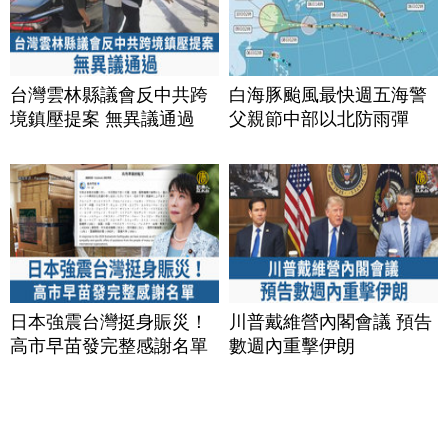
台灣雲林縣議會反中共跨
白海豚颱風最快週五海警
境鎮壓提案 無異議通過
父親節中部以北防雨彈
日本強震台灣挺身賑災！
川普戴維營內閣會議 預告
高市早苗發完整感謝名單
數週內重擊伊朗