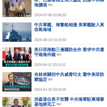
菲、日簽署相互准入協定 抗衡中共南
海擴張
2024-07-08 20:06:20
中共軍艦、海警船相撞 美軍艦駛入黃
岩島海域
2025-08-14 13:15:50
美日菲推動三邊國防合作 要求中共遵
守南海仲裁
2024-04-12 20:13:11
布林肯關切中共威脅印太 重申美菲防
禦協定
2024-03-19 20:03:26
洪森退位長子世襲 中共海軍駐柬埔寨
基地將完工