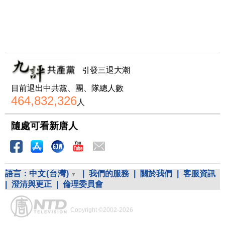
引發三退大潮
目前退出中共黨、團、隊總人數
464,832,326
人
隨處可看新唐人
語言：
中文(台灣)
|
我們的服務
|
關於我們
|
客服資訊
|
澄清與更正
|
倫理委員會
Copyright ©2002-2026