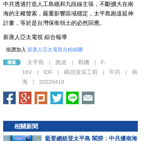
中共透過打造人工島礁和九段線主張，不斷擴大在南
海的主權聲索，嚴重影響區域穩定，太平島跑道延伸
計畫，等於是台灣保衛領土的必然回應。
新唐人亞太電視 綜合報導
按讚加入
新唐人亞太電視台粉絲團
太平島
跑道
戰機
F-
|
|
|
16V
IDF
碼頭浚深工程
中共
南
|
|
|
|
海
20220418
|
相關新聞
藍要總統登太平島 閣揆：中共擾南海