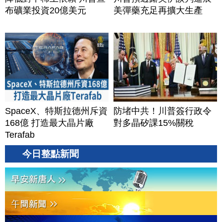
布礦業投資20億美元
美彈藥充足再擴大生產
SpaceX、特斯拉德州斥資
防堵中共！川普簽行政令
168億 打造最大晶片廠
對多晶矽課15%關稅
Terafab
今日整點新聞