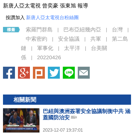
新唐人亞太電視 曾奕豪 張東旭 報導
按讚加入
新唐人亞太電視台粉絲團
索羅門群島
巴布亞紐幾內亞
台灣
|
|
|
中索密約
安全協議
共軍
第二島
|
|
|
鏈
軍事化
太平洋
台美關
|
|
|
係
20220426
|
相關新聞
巴紐與澳洲簽署安全協議制衡中共 涵
蓋國防治安
2023-12-07 19:37:01