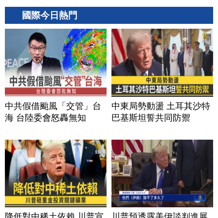
國際今日熱門
中共假借颱風「交管」台
中東局勢動盪 土耳其沙特
海 台陸委會怒轟無知
巴基斯坦誓共同防禦
降低對中稀土依賴 川普宣
川普預透露美伊談判進展