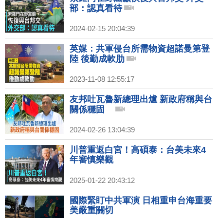
部：認真看待
2024-02-15 20:04:39
英媒：共軍侵台所需物資超諾曼第登
陸 後勤成軟肋
2023-11-08 12:55:17
友邦吐瓦魯新總理出爐 新政府稱與台
關係穩固
2024-02-26 13:04:39
川普重返白宮！高碩泰：台美未來4
年審慎樂觀
2025-01-22 20:43:12
國際緊盯中共軍演 日相重申台海重要
美嚴重關切