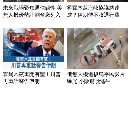
未來戰場聚焦通信韌性 美
霍爾木茲海峽協議將達
無人機優勢計劃台廠列入
成？伊朗傳不收通行費
霍爾木茲重開有望！川普
俄無人機追殺烏平民影片
再重話警告伊朗
曝光 小販驚險逃生