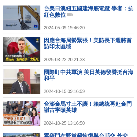
台美日澳紐五國建海底電纜 學者：抗
紅色數位
2024-05-09 19:46:20
因應台海局勢緊張！美防長下週將首
訪印太區域
2025-03-22 20:21:33
國際盯中共軍演 美日英德發聲挺台海
和平
2024-10-15 09:16:59
台澎金馬寸土不讓！賴總統再赴金門
謝古寧頭英雄
2024-10-25 13:16:50
索羅門在野黨籲恢復與台邦交 外交