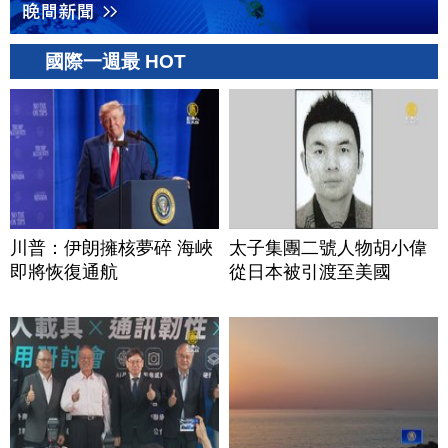
國際一週最 HOT
川普：伊朗擁核夢碎 海峽
太子集團二號人物胡小偉
即將恢復通航
從日本被引渡至美國