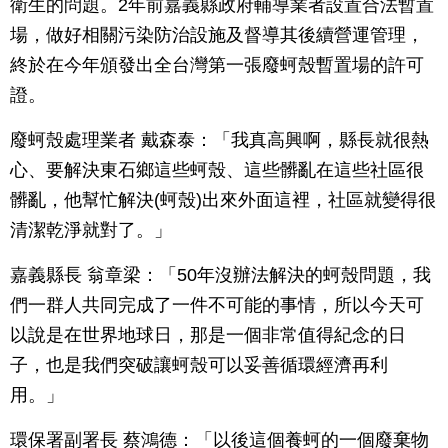
衛生的問題。2年前嘉義縣政府輔導業者設置合法暫置
場，做好相關污染防治設施及督導其後續營運管理，
終於在今年頒發出全台灣第一張廢蚵殼暫置場的許可
證。
廢蚵殼處理業者 戴森泰：「我真高興啊，縣長就很熱
心、要解決東石鄉這些蚵殼、這些髒亂在這些社區很
髒亂，他幫忙解決(蚵殼)出來外面這裡，社區就變得很
清潔乾淨就對了。」
嘉義縣長 翁章梁：「50年沒辦法解決的蚵殼問題，我
們一群人共同完成了一件不可能的事情，所以今天可
以說是在世界地球日，那是一個非常值得紀念的日
子，也是我們突破讓蚵殼可以妥善循環經濟再利
用。」
環保署副署長 蔡鴻德：「以後這個養蚵的一個廢棄物