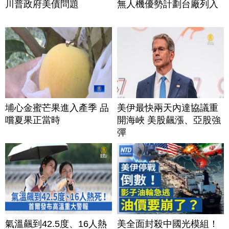
川普政府美債問題
無人機優勢計劃台廠列入
埔心金蜜芒果進入產季 品
美伊最快兩天內達協議重
嚐夏果正當時
開海峽 美股飆漲、亞股強
彈
氣溫飆到42.5度、16人熱
美全面封殺中國光模組！