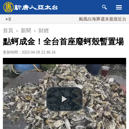
颱風白海豚週末最接近台灣 最快
首頁
›
新聞
›
財經
點蚵成金！全台首座廢蚵殼暫置場
更新時間：2022-04-28 21:46:16