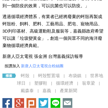
到一個防疫的效果，可以抗菌也可以防疫。」
透過循環經濟體系，有業者已經將廢棄的蚵殼再製成
蚵殼粉、飼料、肥料、工藝用品、肥皂、寵物用品、
3D列印基材、高級運動鞋及服裝等，嘉義縣政府希望
可以讓「垃圾變黃金」，創造一個與眾不同的海洋廢
棄物循環經濟典範。
新唐人亞太電視 張金洲 台灣嘉義採訪報導
按讚加入
新唐人亞太電視台粉絲團
蚵殼
蚵殼暫置場
布袋鎮
世界地
|
|
|
球日
塑膠鞋
循環經濟
翁章梁
|
|
|
|
戴森泰
嘉義
產業新聞
|
|