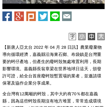
【新唐人亞太台 2022 年 04 月 28 日訊】農業廢棄物
導向循環經濟，嘉義縣沿海東石鄉、布袋鎮是台灣重
要的蚵仔產地，但產生的廢蚵殼無處堆置利用，長期
影響環境。嘉義縣長翁章梁在世界地球日這天，頒發
許可證，給全台首座廢蚵殼暫置場的業者，並邀請環
保署及協作企業分享成果。
全台灣有12萬噸的蚵殼，其中大約有70％都在嘉義
縣，因為這些蚵殼長期沒有地方堆置，常常造成環境