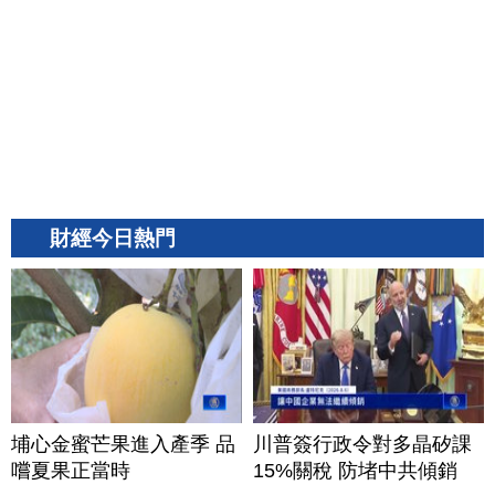
財經今日熱門
埔心金蜜芒果進入產季 品
川普簽行政令對多晶矽課
嚐夏果正當時
15%關稅 防堵中共傾銷