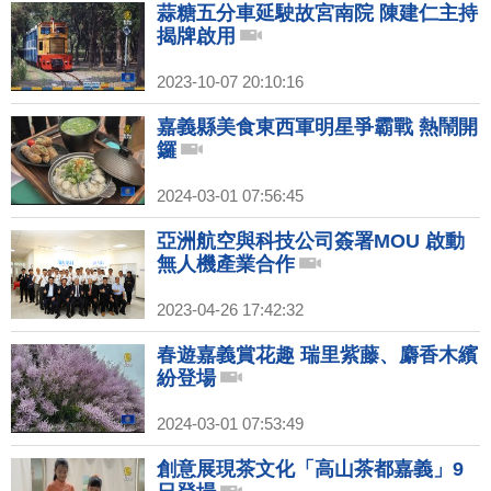
蒜糖五分車延駛故宮南院 陳建仁主持
揭牌啟用
2023-10-07 20:10:16
嘉義縣美食東西軍明星爭霸戰 熱鬧開
鑼
2024-03-01 07:56:45
亞洲航空與科技公司簽署MOU 啟動
無人機產業合作
2023-04-26 17:42:32
春遊嘉義賞花趣 瑞里紫藤、麝香木繽
紛登場
2024-03-01 07:53:49
創意展現茶文化「高山茶都嘉義」9