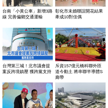
台南「小黃公車」新增3路
彰化市未婚聯誼開花結果
線 完善偏鄉交通運輸
牽成10對佳偶
台灣第三城！北市議會提
斥資157億元橋科聯外匝
案反跨境鎮壓 獲跨黨支持
道今動土 將串聯半導體S
廊帶