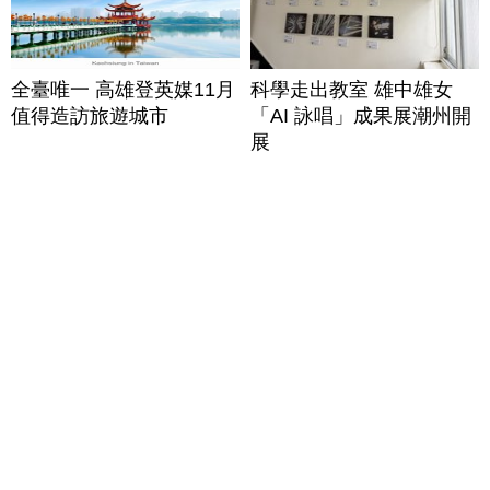
全臺唯一 高雄登英媒11月
科學走出教室 雄中雄女
值得造訪旅遊城市
「AI 詠唱」成果展潮州開
展