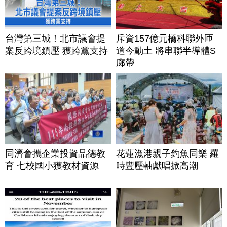
台灣第三城！北市議會提
斥資157億元橋科聯外匝
案反跨境鎮壓 獲跨黨支持
道今動土 將串聯半導體S
廊帶
同濟會攜企業投資品德教
花蓮漁港親子釣魚同樂 羅
育 七校國小獲教材資源
時豐壓軸獻唱掀高潮