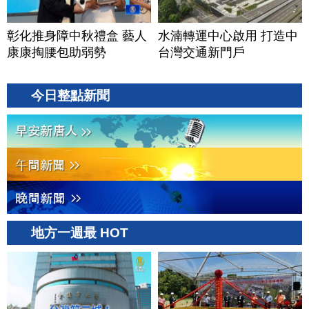
彰化推身障中秋禮盒 藝人
水湳轉運中心啟用 打造中
康康掏腰包助弱勢
台灣交通新門戶
今日整點新聞
地方一週最 HOT