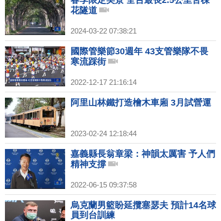
春季限定美景 全台最長2.5公里苦楝
花隧道
2024-03-22 07:38:21
國際管樂節30週年 43支管樂隊不畏
寒流踩街
2022-12-17 21:16:14
阿里山林鐵打造檜木車廂 3月試營運
2023-02-24 12:18:44
嘉義縣長翁章梁：神韻太厲害 予人們
精神支撐
2022-06-15 09:37:58
烏克蘭男籃盼延攬塞瑟夫 預計14名球
員到台訓練