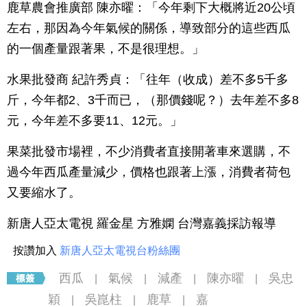
鹿草農會推廣部 陳亦曜：「今年剩下大概將近20公頃
左右，那因為今年氣候的關係，導致部分的這些西瓜
的一個產量跟著果，不是很理想。」
水果批發商 紀許秀貞：「往年（收成）差不多5千多
斤，今年都2、3千而已，（那價錢呢？）去年差不多8
元，今年差不多要11、12元。」
果菜批發市場裡，不少消費者直接開著車來選購，不
過今年西瓜產量減少，價格也跟著上漲，消費者荷包
又要縮水了。
新唐人亞太電視 羅金星 方雅嫻 台灣嘉義採訪報導
按讚加入
新唐人亞太電視台粉絲團
西瓜
氣候
減產
陳亦曜
吳忠
|
|
|
|
穎
吳崑柱
鹿草
嘉
|
|
|