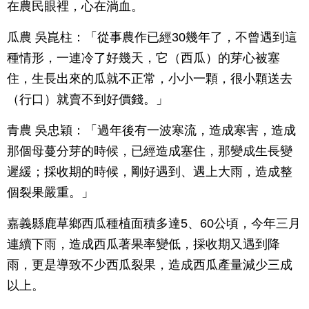
在農民眼裡，心在淌血。
瓜農 吳崑柱：「從事農作已經30幾年了，不曾遇到這
種情形，一連冷了好幾天，它（西瓜）的芽心被塞
住，生長出來的瓜就不正常，小小一顆，很小顆送去
（行口）就賣不到好價錢。」
青農 吳忠穎：「過年後有一波寒流，造成寒害，造成
那個母蔓分芽的時候，已經造成塞住，那變成生長變
遲緩；採收期的時候，剛好遇到、遇上大雨，造成整
個裂果嚴重。」
嘉義縣鹿草鄉西瓜種植面積多達5、60公頃，今年三月
連續下雨，造成西瓜著果率變低，採收期又遇到降
雨，更是導致不少西瓜裂果，造成西瓜產量減少三成
以上。