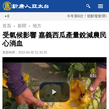
今年第6次！朝鮮發射彈道導彈 落
首頁
›
新聞
›
地方
受氣候影響 嘉義西瓜產量銳減農民
心淌血
更新時間：2022-04-30 21:33:25