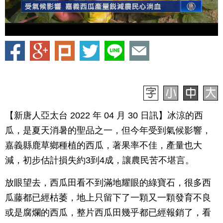
【新唐人亞太台 2022 年 04 月 30 日訊】冰涼的西
瓜，是夏天消暑的聖品之一，但今年受到氣候影響，
嘉義縣鹿草鄉種植的西瓜，著果率不佳，產量也大
減，初步估計損失約3到4成，讓農民苦不堪言。
放眼望去，西瓜田看不到滿地耀眼的綠寶石，很多西
瓜藤都已經枯萎，地上只留下了一顆又一顆發育不良
或是腐爛的西瓜，整片西瓜田幾乎都已經報銷了，看