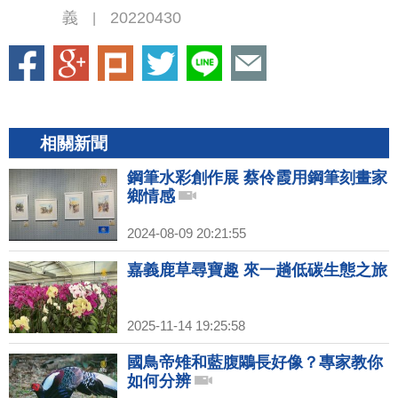
義
20220430
|
相關新聞
鋼筆水彩創作展 蔡伶霞用鋼筆刻畫家
鄉情感
2024-08-09 20:21:55
嘉義鹿草尋寶趣 來一趟低碳生態之旅
2025-11-14 19:25:58
國鳥帝雉和藍腹鷴長好像？專家教你
如何分辨