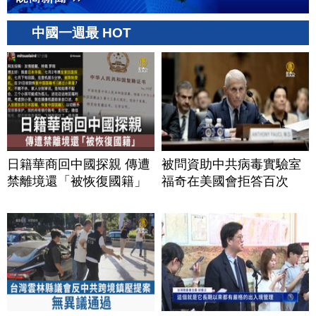
中國一週最 HOT
日籍華商回中國探親 傳遭
被問資助中共病毒實驗室
禁離境還「被恢復國籍」
福奇在美國會拒答百次