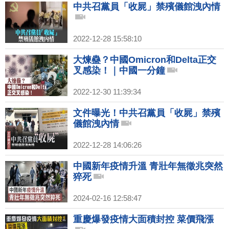
中共召黨員「收屍」禁殯儀館洩內情
2022-12-28 15:58:10
大煉蠱？中國Omicron和Delta正交
叉感染！｜中國一分鐘
2022-12-30 11:39:34
文件曝光！中共召黨員「收屍」禁殯
儀館洩內情
2022-12-28 14:06:26
中國新年疫情升溫 青壯年無徵兆突然
猝死
2024-02-16 12:58:47
重慶爆發疫情大面積封控 菜價飛漲