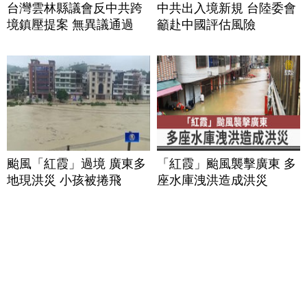
台灣雲林縣議會反中共跨
中共出入境新規 台陸委會
境鎮壓提案 無異議通過
籲赴中國評估風險
颱風「紅霞」過境 廣東多
「紅霞」颱風襲擊廣東 多
地現洪災 小孩被捲飛
座水庫洩洪造成洪災