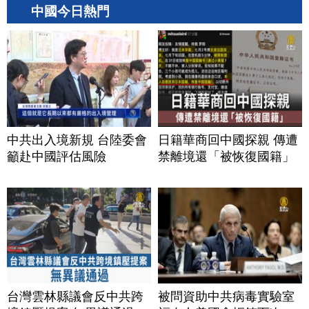
中國今日熱門
中共出入境新規 台陸委會
日籍華商回中國探親 傳遭
籲赴中國評估風險
禁離境還「被恢復國籍」
台灣雲林縣議會反中共跨
被問資助中共病毒實驗室