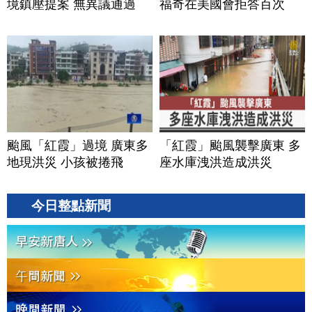
境鎮壓提案 無異議通過
福奇在美國會拒答百次
颱風「紅霞」過境 廣東多
「紅霞」颱風襲擊廣東 多
地現洪災 小孩被捲飛
座水庫洩洪造成洪災
今日整點新聞