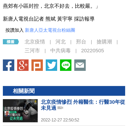
燕郊有小區封控，北京不好去，比較嚴。」
新唐人電視台記者 熊斌 黃宇寧 採訪報導
按讚加入
新唐人亞太電視台粉絲團
北京疫情
河北
邢台
搶購潮
|
|
|
|
三河市
中共病毒
20220505
|
|
相關新聞
北京疫情慘烈 外籍醫生：行醫30年從
未見過
2022-12-27 22:50:52