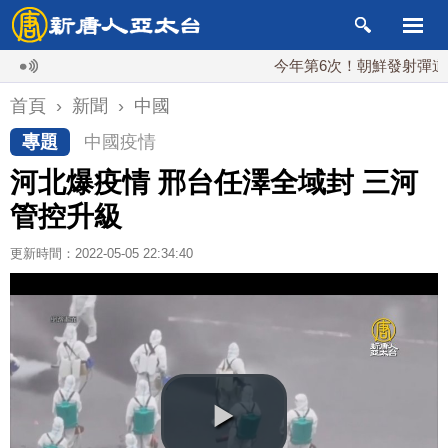
今年第6次！朝鮮發射彈道導彈 落
首頁
›
新聞
›
中國
專題
中國疫情
河北爆疫情 邢台任澤全域封 三河
管控升級
更新時間：2022-05-05 22:34:40