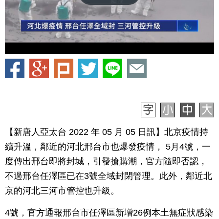
【新唐人亞太台 2022 年 05 月 05 日訊】北京疫情持
續升溫，鄰近的河北邢台市也爆發疫情， 5月4號，一
度傳出邢台即將封城，引發搶購潮，官方隨即否認，
不過邢台任澤區已在3號全域封閉管理。此外，鄰近北
京的河北三河市管控也升級。
4號，官方通報邢台市任澤區新增26例本土無症狀感染