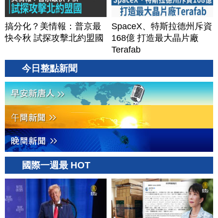
搞分化？美情報：普京最
SpaceX、特斯拉德州斥資
快今秋 試探攻擊北約盟國
168億 打造最大晶片廠
Terafab
今日整點新聞
國際一週最 HOT