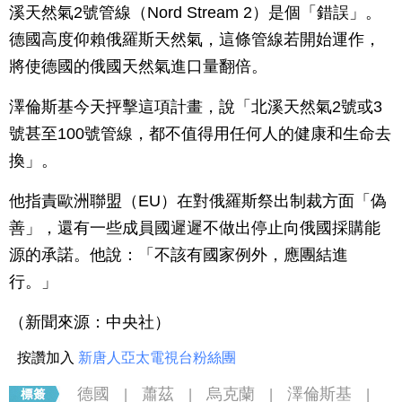
溪天然氣2號管線（Nord Stream 2）是個「錯誤」。
德國高度仰賴俄羅斯天然氣，這條管線若開始運作，
將使德國的俄國天然氣進口量翻倍。
澤倫斯基今天抨擊這項計畫，說「北溪天然氣2號或3
號甚至100號管線，都不值得用任何人的健康和生命去
換」。
他指責歐洲聯盟（EU）在對俄羅斯祭出制裁方面「偽
善」，還有一些成員國遲遲不做出停止向俄國採購能
源的承諾。他說：「不該有國家例外，應團結進
行。」
（新聞來源：中央社）
按讚加入
新唐人亞太電視台粉絲團
德國
蕭茲
烏克蘭
澤倫斯基
|
|
|
|