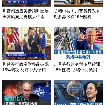
川普預透露美伊談判進展
防堵中共！川普簽行政令
美彈藥充足再擴大生產
對多晶矽課15%關稅
川普簽行政令對多晶矽課
川普簽行政令對多晶矽課
15%關稅 防堵中共傾銷
15%關稅 防堵中共傾銷