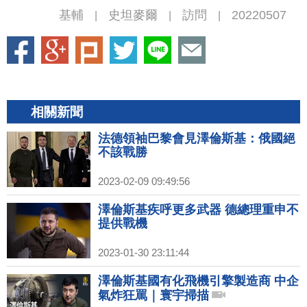
基輔
史坦麥爾
訪問
20220507
|
|
|
相關新聞
法德領袖巴黎會見澤倫斯基：俄國絕
不該戰勝
2023-02-09 09:49:56
澤倫斯基疾呼更多武器 德總理重申不
提供戰機
2023-01-30 23:11:44
澤倫斯基國有化飛機引擎製造商 中企
氣炸狂罵｜寰宇掃描