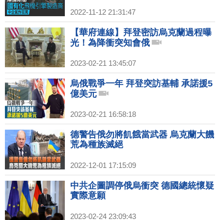
2022-11-12 21:31:47
【華府連線】拜登密訪烏克蘭過程曝
光！為降衝突知會俄
2023-02-21 13:45:07
烏俄戰爭一年 拜登突訪基輔 承諾援5
億美元
2023-02-21 16:58:18
德警告俄勿將飢餓當武器 烏克蘭大饑
荒為種族滅絕
2022-12-01 17:15:09
中共企圖調停俄烏衝突 德國總統懷疑
實際意願
2023-02-24 23:09:43