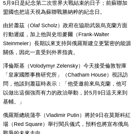
5月9日是紀念第二次世界大戰結束的日子；前蘇聯加
盟國也把這天視為蘇聯戰勝納粹的紀念日。
由於蕭茲（Olaf Scholz）政府在協助武裝烏克蘭方面
行動遲緩，加上他與史坦麥爾（Frank-Walter
Steinmeier）長期以來支持與俄羅斯建立更緊密的能源
關係，因此一直受到外界指責。
澤倫斯基（Volodymyr Zelensky）今天接受倫敦智庫
「皇家國際事務研究所」（Chatham House）視訊訪
問，他談到蕭茲時表示：「他受邀前來烏克蘭，他可
以做出這個強而有力的政治舉動，於5月9日這天來到
基輔。」
俄羅斯總統蒲亭（Vladimir Putin）將於9日在莫斯科紅
場（Red Square）舉行閱兵儀式，預料也將宣布俄烏
戰爭的未來走向。