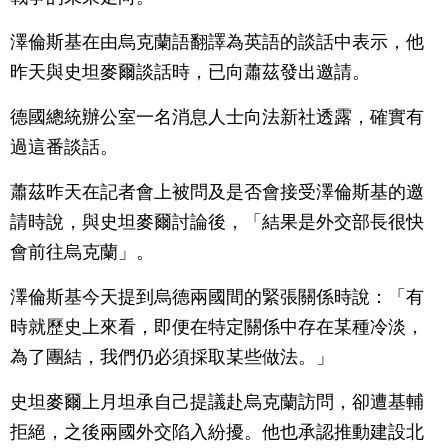
澤倫斯基在由烏克蘭語翻譯為英語的談話中表示，他
昨天與史坦麥爾談話時，已向蕭茲發出邀請。
德國總統辦公室一名消息人士向法新社透露，確實有
過這番談話。
蕭茲昨天在記者會上被問及是否會接受澤倫斯基的邀
請時說，與史坦麥爾討論後，「結果是外交部長很快
會前往烏克蘭」。
澤倫斯基今天提到烏德兩國間的緊張關係時說：「有
時就歷史上來看，即便在特定關係中存在某種冷淡，
為了團結，我們仍必須採取某些做法。」
史坦麥爾上月坦承自己提議赴烏克蘭訪問，卻遭基輔
拒絕，之後兩國外交陷入紛擾。他也承認推動建設北