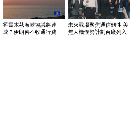
霍爾木茲海峽協議將達
未來戰場聚焦通信韌性 美
成？伊朗傳不收通行費
無人機優勢計劃台廠列入