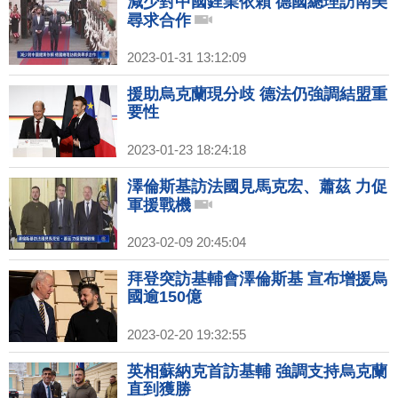
減少對中國鋰業依賴 德國總理訪南美
尋求合作
2023-01-31 13:12:09
援助烏克蘭現分歧 德法仍強調結盟重
要性
2023-01-23 18:24:18
澤倫斯基訪法國見馬克宏、蕭茲 力促
軍援戰機
2023-02-09 20:45:04
拜登突訪基輔會澤倫斯基 宣布增援烏
國逾150億
2023-02-20 19:32:55
英相蘇納克首訪基輔 強調支持烏克蘭
直到獲勝