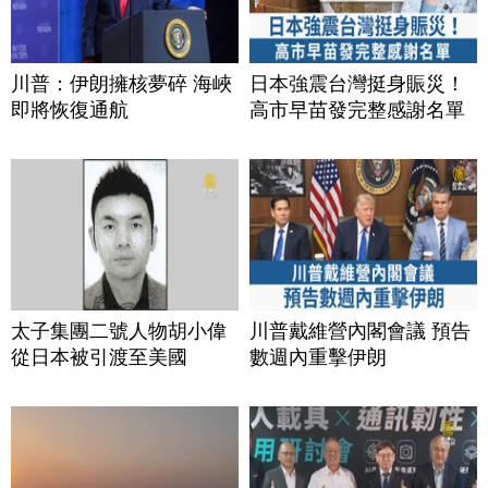
川普：伊朗擁核夢碎 海峽
日本強震台灣挺身賑災！
即將恢復通航
高市早苗發完整感謝名單
太子集團二號人物胡小偉
川普戴維營內閣會議 預告
從日本被引渡至美國
數週內重擊伊朗