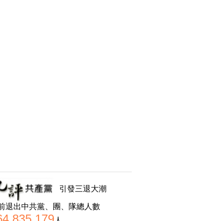
引發三退大潮
前退出中共黨、團、隊總人數
64,835,179
人