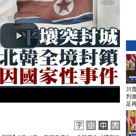
川
判進
足