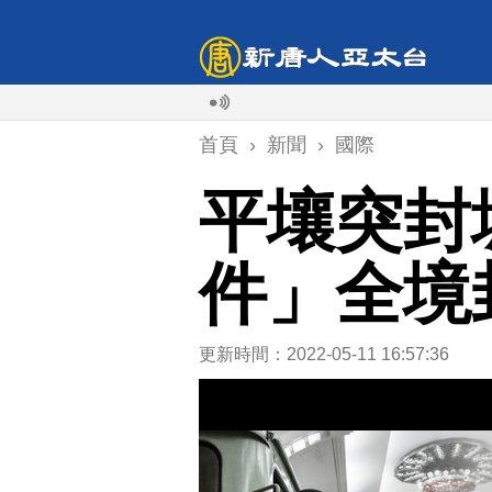
首頁
›
新聞
›
國際
平壤突封
件」全境
更新時間：2022-05-11 16:57:36