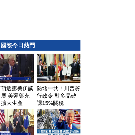
國際今日熱門
普預透露美伊談
防堵中共！川普簽
展 美彈藥充
行政令 對多晶矽
再擴大生產
課15%關稅