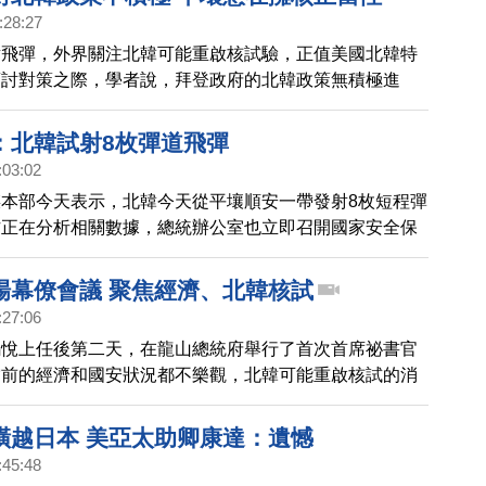
:28:27
射飛彈，外界關注北韓可能重啟核試驗，正值美國北韓特
商討對策之際，學者說，拜登政府的北韓政策無積極進
局對美國的批評較以往低，可能藉此爭取擁核正當性。
：北韓試射8枚彈道飛彈
:03:02
本部今天表示，北韓今天從平壤順安一帶發射8枚短程彈
方正在分析相關數據，總統辦公室也立即召開國家安全保
C）。
場幕僚會議 聚焦經濟、北韓核試
:27:06
錫悅上任後第二天，在龍山總統府舉行了首次首席祕書官
當前的經濟和國安狀況都不樂觀，北韓可能重啟核試的消
嚴密監控各項指標，做好應對工作。新上任的南韓國防部
在就職演說中表示，將穩固全方位的國防力量，應對可能
橫越日本 美亞太助卿康達：遺憾
戰術挑釁。
:45:48