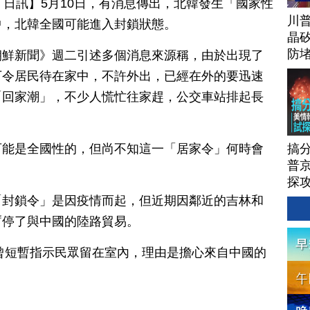
月 11 日訊】5月10日，有消息傳出，北韓發生「國家性
川
中，北韓全國可能進入封鎖狀態。
晶矽
防
朝鮮新聞》週二引述多個消息來源稱，由於出現了
下令居民待在家中，不許外出，已經在外的要迅速
「回家潮」，不少人慌忙往家趕，公交車站排起長
搞
可能是全國性的，但尚不知這一「居家令」何時會
普京
探
「封鎖令」是因疫情而起，但近期因鄰近的吉林和
暫停了與中國的陸路貿易。
也曾短暫指示民眾留在室內，理由是擔心來自中國的