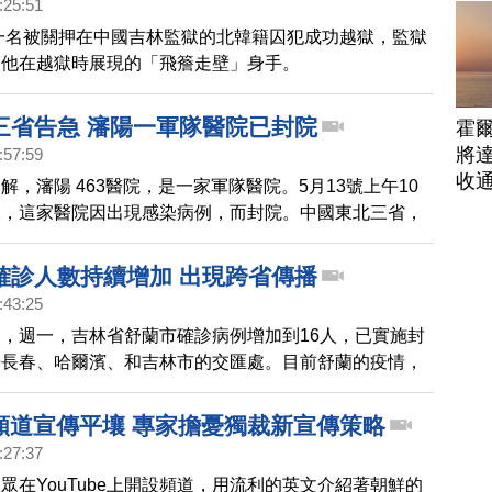
:25:51
，一名被關押在中國吉林監獄的北韓籍囚犯成功越獄，監獄
了他在越獄時展現的「飛簷走壁」身手。
三省告急 瀋陽一軍隊醫院已封院
霍
將
:57:59
收
解，瀋陽 463醫院，是一家軍隊醫院。5月13號上午10
說，這家醫院因出現感染病例，而封院。中國東北三省，
急，新唐人記者，為您深入採訪，掌握中國疫情真相。繼
報導。
確診人數持續增加 出現跨省傳播
:43:25
，週一，吉林省舒蘭市確診病例增加到16人，已實施封
於長春、哈爾濱、和吉林市的交匯處。目前舒蘭的疫情，
省傳播。
be頻道宣傳平壤 專家擔憂獨裁新宣傳策略
:27:37
眾在YouTube上開設頻道，用流利的英文介紹著朝鮮的