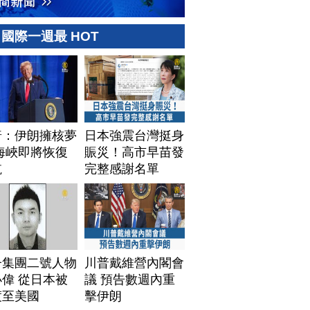
國際一週最 HOT
普：伊朗擁核夢
日本強震台灣挺身
海峽即將恢復
賑災！高市早苗發
航
完整感謝名單
子集團二號人物
川普戴維營內閣會
偉 從日本被
議 預告數週內重
渡至美國
擊伊朗