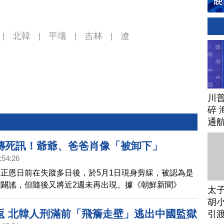
北韓
平壤
吉林
遼
|
|
|
|
川
碎 
通
傳死訊！爺爺、爸爸肖像「被卸下」
:54:26
正恩日前在失蹤多日後，於5月1日現身剪綵，被認為是
闢謠，但隨後又將近2週未再出現。據《朝鮮新聞》
太
ws）報導，近日北韓當局已經移走平壤金日成廣場上的金日
胡小
肖像，該廣場疑似將有「重大改變」。
返 北韓人刑滿前「飛簷走壁」逃出中國監獄
引