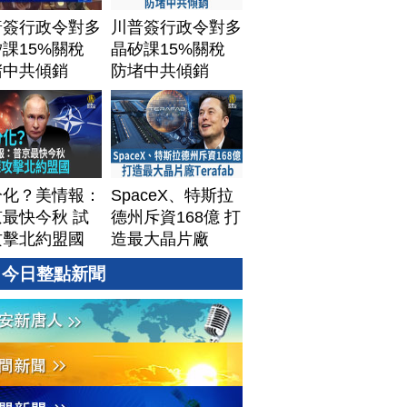
普簽行政令對多
川普簽行政令對多
課15%關稅
晶矽課15%關稅
堵中共傾銷
防堵中共傾銷
分化？美情報：
SpaceX、特斯拉
最快今秋 試
德州斥資168億 打
攻擊北約盟國
造最大晶片廠
Terafab
今日整點新聞