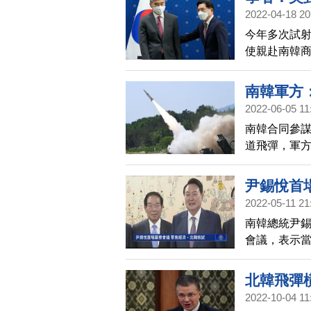
2022-04-18 20
今年多次試
使親赴南韓
展，平壤當
南韓軍方
2022-06-05 11
南韓合同參謀
道飛彈，軍
障會議（NS
尹錫悅首
2022-05-11 21
南韓總統尹
會議，表示
息不斷，須
長李鐘燮，
北韓飛彈
發生的北韓
2022-10-04 11