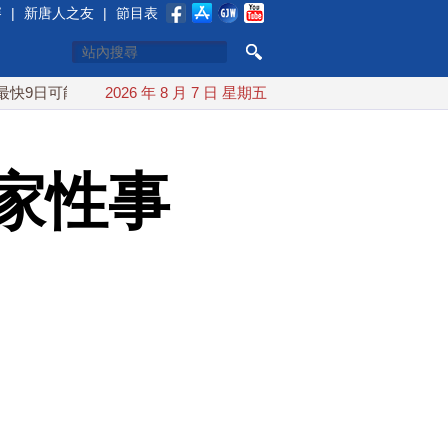
賽
|
新唐人之友
|
節目表
可能登陸中國
2026 年 8 月 7 日 星期五
台灣漢光首結合城鎮演習 AIT連續發文讚「韌性
家性事