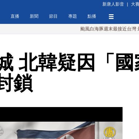
新唐人影音
|
大
直播
新聞
節目
專題
點播
颱風白海豚週末最接近台灣 最快9日
城 北韓疑因「國
封鎖