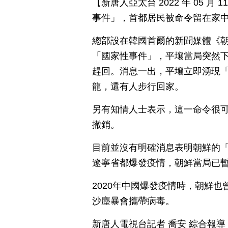
【新唐人亞太台 2022 年 05 
事件」，首都居民被命令留在家
總部設在韓國首爾的新聞媒體《
「國家性事件」，平壤當局突然
趕回。消息一出，平壤立即湧現
龍，還有人步行回家。
另有知情人士表示，這一命令很
撤銷。
目前並沒有明確消息表明朝鮮的
遼寧省都爆發疫情，朝鮮當局已
2020年中國爆發疫情時，朝鮮
沙塵暴會攜帶病毒。
新唐人電視台記者 喬安 綜合報導