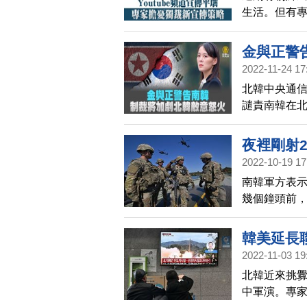
生活。但有
金與正警
2022-11-24 17
北韓中央通信
譴責南韓在
說這類措施
夜裡剛射2
2022-10-19 17
南韓軍方表示
幾個鐘頭前
南韓的嚴重
韓美延長
2022-11-03 19
北韓近來挑
中軍演。專