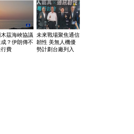
爾木茲海峽協議
未來戰場聚焦通信
達成？伊朗傳不
韌性 美無人機優
通行費
勢計劃台廠列入