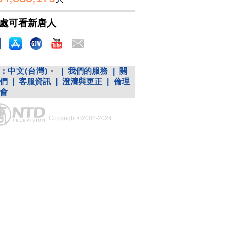
處可看新唐人
：
中文(台灣)
|
我們的服務
|
關
們
|
客服資訊
|
澄清與更正
|
倫理
會
Copyright ©2002-2024