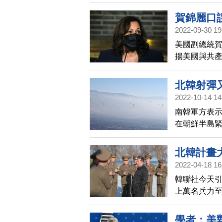
釁強度，目
賀錦麗口
2022-09-30 19
美國副總統賀錦
揚美國與共
策烏龍大轉
北韓射彈又
2022-10-14 14
南韓軍方表
在朝鮮半島緊
兩韓分界線，
北韓計畫
2022-04-18 16
韓聯社今天
上萬名兵力至
預期這次閱兵
學者：美