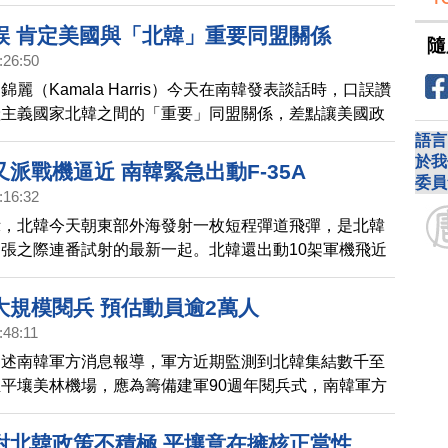
前剩下的最後一張牌「核試驗」也可能是選項之一。
誤 肯定美國與「北韓」重要同盟關係
隨
:26:50
麗（Kamala Harris）今天在南韓發表談話時，口誤讚
產主義國家北韓之間的「重要」同盟關係，差點讓美國政
向。
語言
於我
派戰機逼近 南韓緊急出動F-35A
委員
:16:32
示，北韓今天朝東部外海發射一枚短程彈道飛彈，是北韓
張之際連番試射的最新一起。北韓還出動10架軍機飛近
南韓派出F-35A戰機應對。
大規模閱兵 預估動員逾2萬人
:48:11
引述南韓軍方消息報導，軍方近期監測到北韓集結數千至
平壤美林機場，應為籌備建軍90週年閱兵式，南韓軍方
式可能動員2萬多人參與，並展出多種飛彈及武器。
對北韓政策不積極 平壤意在擁核正當性