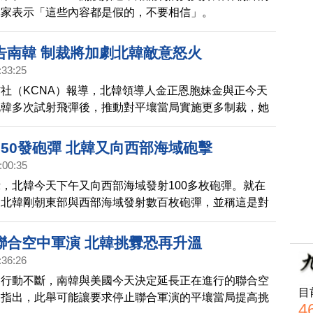
專家表示「這些內容都是假的，不要相信」。
告南韓 制裁將加劇北韓敵意怒火
:33:25
社（KCNA）報導，北韓領導人金正恩胞妹金與正今天
北韓多次試射飛彈後，推動對平壤當局實施更多制裁，她
將加劇北韓的「敵意與怒火」。
50發砲彈 北韓又向西部海域砲擊
:00:35
，北韓今天下午又向西部海域發射100多枚砲彈。就在
，北韓剛朝東部與西部海域發射數百枚砲彈，並稱這是對
警告。
聯合空中軍演 北韓挑釁恐再升溫
:36:26
釁行動不斷，南韓與美國今天決定延長正在進行的聯合空
目
家指出，此舉可能讓要求停止聯合軍演的平壤當局提高挑
4