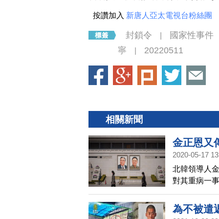
按讚加入
新唐人亞太電視台粉絲團
封鎖令
國家性事件
|
寧
20220511
|
相關新聞
金正恩又
2020-05-17 13
北韓領導人金
對其重病一事
（NK Ne
成、金正日
為不被遣