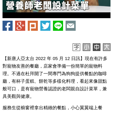
【新唐人亞太台 2022 年 05 月 12 日訊】現在有許多
對寵物友善的餐廳，店家會準備一份簡單的寵物料
理。不過在杜拜開了一間專門為狗狗提供餐點的咖啡
廳，有杯子蛋糕、餅乾等多樣化料理，看起來像甜點
般可口，是有寵物營養認證的老闆親自設計菜單，兼
具美觀與健康。
服務生從櫥窗裡拿出精緻的餐點，小心翼翼端上餐