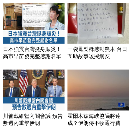
日本強震台灣挺身賑災！
一袋鳳梨酥感動熊本 台日
高市早苗發完整感謝名單
互助故事暖哭網友
川普戴維營內閣會議 預告
霍爾木茲海峽協議將達
數週內重擊伊朗
成？伊朗傳不收通行費