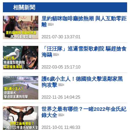
相關新聞
里約貓咪咖啡廳掀熱潮 與人互動零距
離
2021-07-30 13:37:01
「汪汪隊」巡邏雪梨歌劇院 驅趕搶食
海鷗
2022-03-05 15:17:10
護6歲小主人！德國狼犬擊退鄰家黑
狗攻擊
2022-11-26 14:04:25
世界之最有哪些？一睹2022年金氏紀
錄大全
2021-10-01 11:46:33