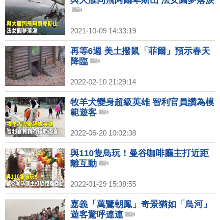
與大雁同飛阿爾卑斯山 法女圓夢落淚
2021-10-09 14:33:19
再等6週 美土撥鼠「菲爾」預示春天
降臨
2022-02-10 21:29:14
牧羊犬變身超級英雄 智利官員讚為模
範遊客
2022-06-20 10:02:38
與110隻鳥玩！曼谷咖啡廳主打近距
離互動
2022-01-29 15:38:55
嘉義「萬鷺朝鳳」奇景猶如「鳥河」
遊客驚呼連連