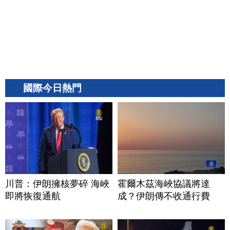
國際今日熱門
川普：伊朗擁核夢碎 海峽
霍爾木茲海峽協議將達
即將恢復通航
成？伊朗傳不收通行費