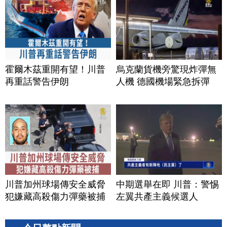
霍爾木茲重開有望！川普
烏克蘭貨機旁驚現炸彈無
再重話警告伊朗
人機 德國機場緊急拆彈
川普加州球場傳安全威脅
中期選舉在即 川普：警惕
犯嫌藏高殺傷力彈藥被捕
左翼共產主義候選人