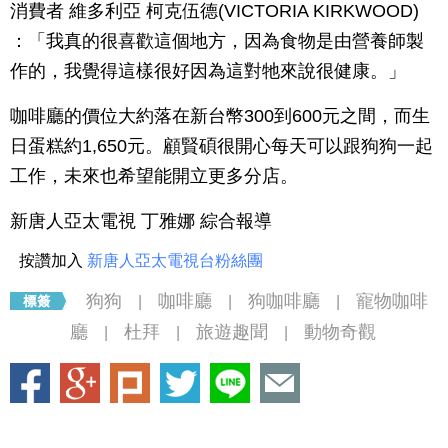
消費者 維多利亞 柯克伍德(VICTORIA KIRKWOOD)
：「我真的很喜歡這個地方，因為食物是由營養師製
作的，我覺得這樣很好因為這對牠來說很健康。」
咖啡廳的價位大約落在新台幣300到600元之間，而生
日蛋糕約1,650元。顧賢碩很開心每天可以跟狗狗一起
工作，未來也希望能開立更多分店。
新唐人亞太電視 丁雅娜 綜合報導
按讚加入
新唐人亞太電視台粉絲團
狗狗
咖啡廳
狗咖啡廳
寵物咖啡
|
|
|
廳
杜拜
旅遊趣聞
動物奇觀
|
|
|