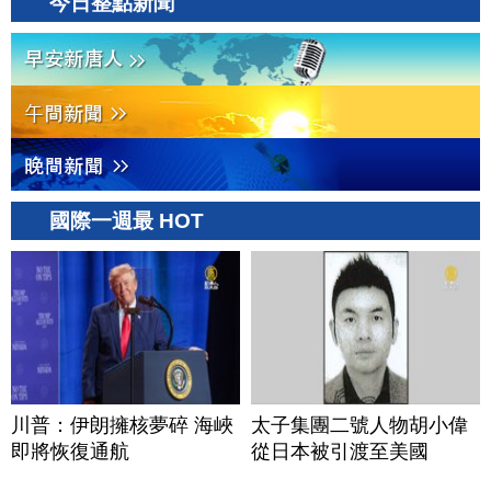
今日整點新聞
國際一週最 HOT
川普：伊朗擁核夢碎 海峽
太子集團二號人物胡小偉
即將恢復通航
從日本被引渡至美國