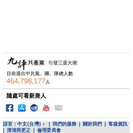
引發三退大潮
目前退出中共黨、團、隊總人數
464,798,177
人
隨處可看新唐人
語言：
中文(台灣)
|
我們的服務
|
關於我們
|
客服資訊
|
澄清與更正
|
倫理委員會