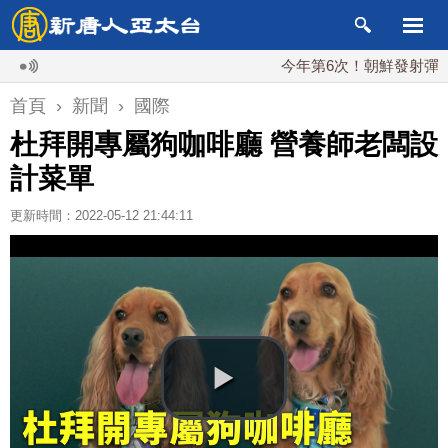
今年第6次！朝鮮發射彈道導彈 
首頁
›
新聞
›
國際
杜拜開專屬狗咖啡廳 營養師老闆設
計菜單
更新時間：2022-05-12 21:44:11