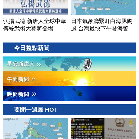
弘揚武德 新唐人全球中華
日本氣象廳緊盯白海豚颱
傳統武術大賽將登場
風 台灣最快下午發海警
今日整點新聞
要聞一週最 HOT