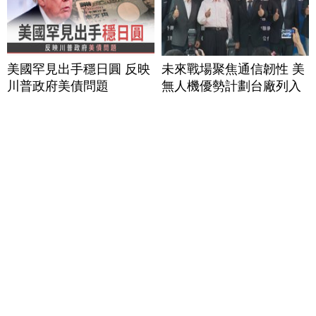
美國罕見出手穩日圓 反映
未來戰場聚焦通信韌性 美
川普政府美債問題
無人機優勢計劃台廠列入