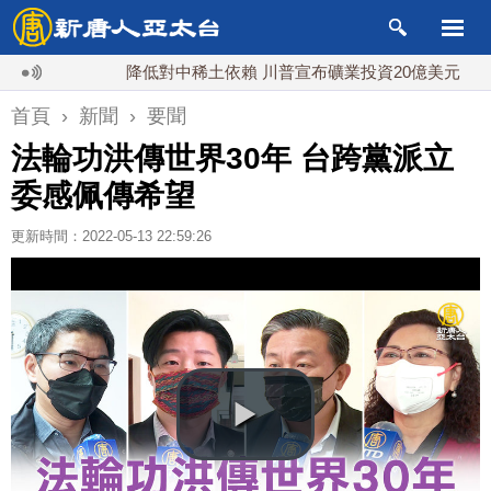
降低對中稀土依賴 川普宣布礦業投資20億美元
中東
首頁
›
新聞
›
要聞
法輪功洪傳世界30年 台跨黨派立
委感佩傳希望
更新時間：2022-05-13 22:59:26