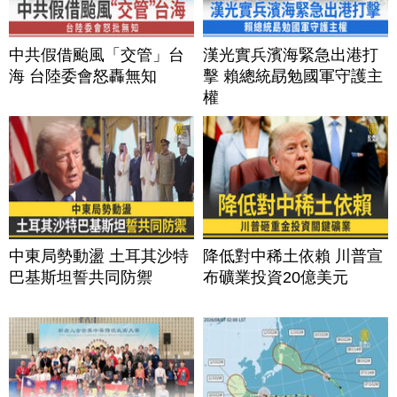
中共假借颱風「交管」台
漢光實兵濱海緊急出港打
海 台陸委會怒轟無知
擊 賴總統勗勉國軍守護主
權
中東局勢動盪 土耳其沙特
降低對中稀土依賴 川普宣
巴基斯坦誓共同防禦
布礦業投資20億美元