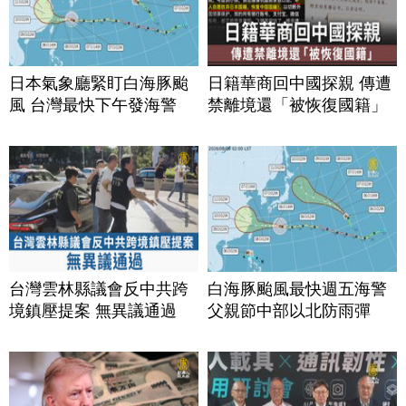
日本氣象廳緊盯白海豚颱
日籍華商回中國探親 傳遭
風 台灣最快下午發海警
禁離境還「被恢復國籍」
台灣雲林縣議會反中共跨
白海豚颱風最快週五海警
境鎮壓提案 無異議通過
父親節中部以北防雨彈