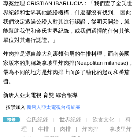
專案經理 CRISTIAN IBARLUCIA：「我們查了金氏世
界紀錄和世界其他認證機構，什麼都沒有找到。 因此
我們決定透過公證人對其進行認證，從明天開始，就
能幫助我們和金氏世界紀錄，或我們選擇的任何其他
單位對其進行認證。」
炸肉排是源自義大利裹麵包屑的牛排料理，而南美國
家版本的則稱為拿坡里炸肉排(Neapolitan milanese)，
最為不同的地方是炸肉排上面多了融化的起司和番茄
醬。
新唐人亞太電視 育雙 綜合報導
按讚加入
新唐人亞太電視台粉絲團
金氏紀錄
世界紀錄
飲食文化
料
|
|
|
理
牛排
肉排
炸肉排
拿坡里炸
|
|
|
|