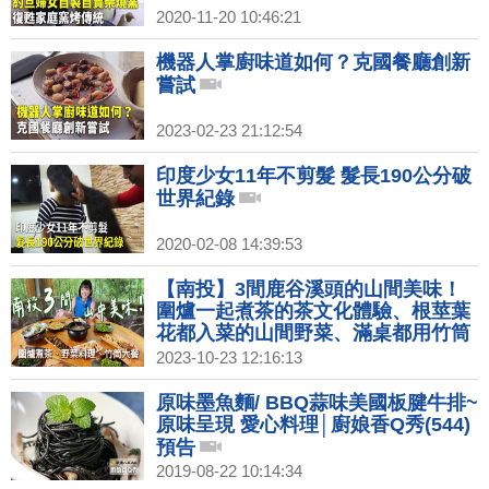
2020-11-20 10:46:21
機器人掌廚味道如何？克國餐廳創新
嘗試
2023-02-23 21:12:54
印度少女11年不剪髮 髮長190公分破
世界紀錄
2020-02-08 14:39:53
【南投】3間鹿谷溪頭的山間美味！
圍爐一起煮茶的茶文化體驗、根莖葉
花都入菜的山間野菜、滿桌都用竹筒
料理的竹筒大餐！南投出遊或招待外
2023-10-23 12:16:13
國朋友都超適合的台灣飲食體驗！｜
1000步的繽紛台灣(449)
原味墨魚麵/ BBQ蒜味美國板腱牛排~
原味呈現 愛心料理│廚娘香Q秀(544)
預告
2019-08-22 10:14:34