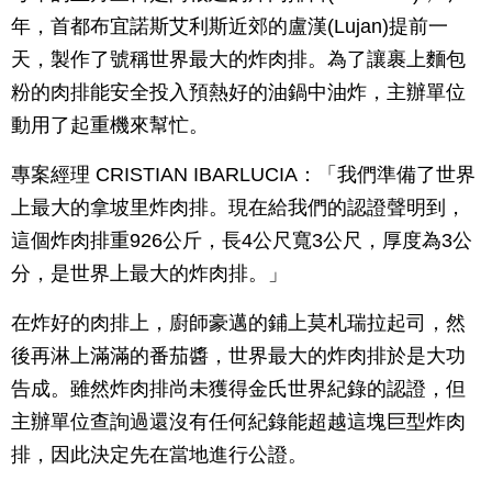
年，首都布宜諾斯艾利斯近郊的盧漢(Lujan)提前一
天，製作了號稱世界最大的炸肉排。為了讓裹上麵包
粉的肉排能安全投入預熱好的油鍋中油炸，主辦單位
動用了起重機來幫忙。
專案經理 CRISTIAN IBARLUCIA：「我們準備了世界
上最大的拿坡里炸肉排。現在給我們的認證聲明到，
這個炸肉排重926公斤，長4公尺寬3公尺，厚度為3公
分，是世界上最大的炸肉排。」
在炸好的肉排上，廚師豪邁的鋪上莫札瑞拉起司，然
後再淋上滿滿的番茄醬，世界最大的炸肉排於是大功
告成。雖然炸肉排尚未獲得金氏世界紀錄的認證，但
主辦單位查詢過還沒有任何紀錄能超越這塊巨型炸肉
排，因此決定先在當地進行公證。