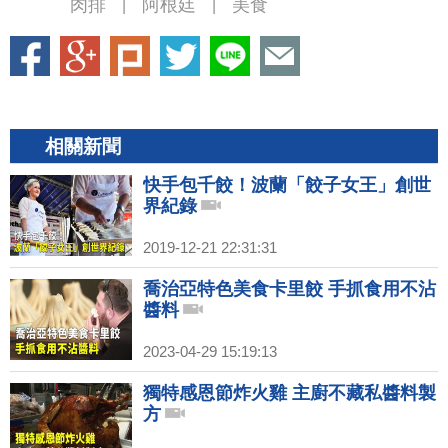
肉排
阿根廷
美食
|
|
相關新聞
快手包千餃！波蘭「餃子女王」創世
界紀錄
2019-12-21 22:31:31
喬治亞特色美食卡里餃 手抓食用不沾
醬料
2023-04-29 15:19:13
獨特感恩節炸火雞 主廚不藏私醬料製
方