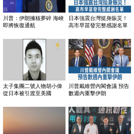
川普：伊朗擁核夢碎 海峽
日本強震台灣挺身賑災！
即將恢復通航
高市早苗發完整感謝名單
太子集團二號人物胡小偉
川普戴維營內閣會議 預告
從日本被引渡至美國
數週內重擊伊朗