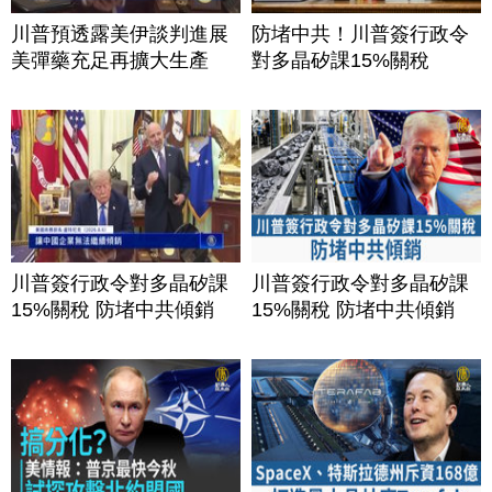
川普預透露美伊談判進展
防堵中共！川普簽行政令
美彈藥充足再擴大生產
對多晶矽課15%關稅
川普簽行政令對多晶矽課
川普簽行政令對多晶矽課
15%關稅 防堵中共傾銷
15%關稅 防堵中共傾銷