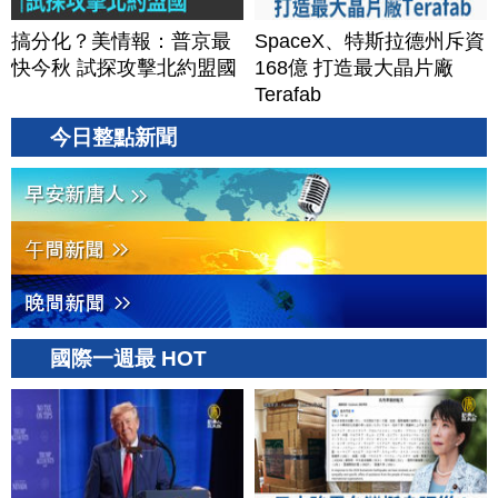
搞分化？美情報：普京最
SpaceX、特斯拉德州斥資
快今秋 試探攻擊北約盟國
168億 打造最大晶片廠
Terafab
今日整點新聞
國際一週最 HOT