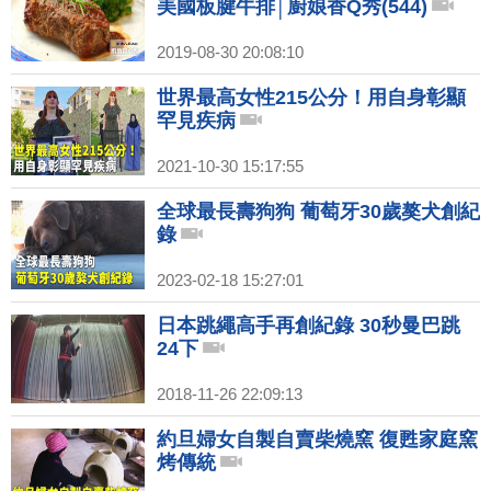
美國板腱牛排│廚娘香Q秀(544)
2019-08-30 20:08:10
世界最高女性215公分！用自身彰顯
罕見疾病
2021-10-30 15:17:55
全球最長壽狗狗 葡萄牙30歲獒犬創紀
錄
2023-02-18 15:27:01
日本跳繩高手再創紀錄 30秒曼巴跳
24下
2018-11-26 22:09:13
約旦婦女自製自賣柴燒窯 復甦家庭窯
烤傳統