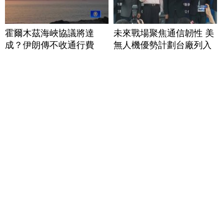
霍爾木茲海峽協議將達
未來戰場聚焦通信韌性 美
成？伊朗傳不收通行費
無人機優勢計劃台廠列入