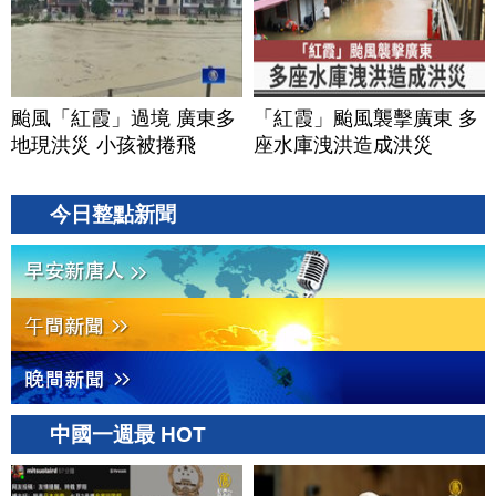
颱風「紅霞」過境 廣東多
「紅霞」颱風襲擊廣東 多
地現洪災 小孩被捲飛
座水庫洩洪造成洪災
今日整點新聞
中國一週最 HOT