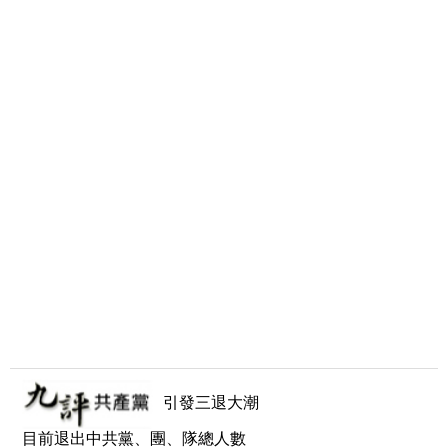
引發三退大潮
目前退出中共黨、團、隊總人數