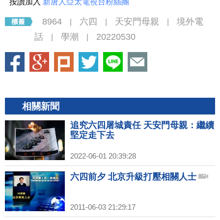
按讚加入
新唐人亞太電視台粉絲團
8964
六四
天安門母親
境外電
|
|
|
話
學潮
20220530
|
|
相關新聞
追究六四屠城責任 天安門母親：繼續
堅定走下去
2022-06-01 20:39:28
六四前夕 北京升級打壓相關人士
2011-06-03 21:29:17