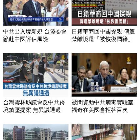
中共出入境新規 台陸委會
日籍華商回中國探親 傳遭
籲赴中國評估風險
禁離境還「被恢復國籍」
台灣雲林縣議會反中共跨
被問資助中共病毒實驗室
境鎮壓提案 無異議通過
福奇在美國會拒答百次