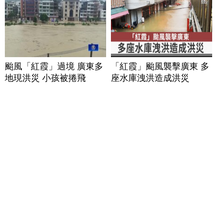
颱風「紅霞」過境 廣東多
「紅霞」颱風襲擊廣東 多
地現洪災 小孩被捲飛
座水庫洩洪造成洪災