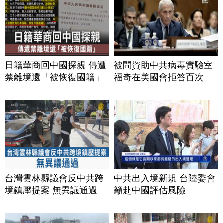
日籍華商回中國探親 傳遭
被問資助中共病毒實驗室
禁離境還「被恢復國籍」
福奇在美國會拒答百次
台灣雲林縣議會反中共跨
中共出入境新規 台陸委會
境鎮壓提案 無異議通過
籲赴中國評估風險