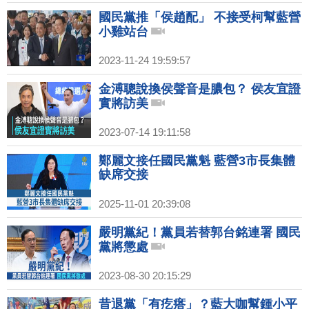
國民黨推「侯趙配」 不接受柯幫藍營
小雞站台
2023-11-24 19:59:57
金溥聰說換侯聲音是膿包？ 侯友宜證
實將訪美
2023-07-14 19:11:58
鄭麗文接任國民黨魁 藍營3市長集體
缺席交接
2025-11-01 20:39:08
嚴明黨紀！黨員若替郭台銘連署 國民
黨將懲處
2023-08-30 20:15:29
昔退黨「有疙瘩」？藍大咖幫鍾小平