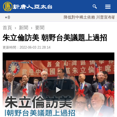
降低對中稀土依賴 川普宣布礦業投資2
首頁
›
新聞
›
要聞
朱立倫訪美 朝野台美議題上過招
更新時間：2022-06-03 21:28:14