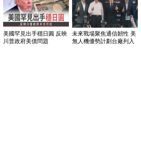
美國罕見出手穩日圓 反映
未來戰場聚焦通信韌性 美
川普政府美債問題
無人機優勢計劃台廠列入