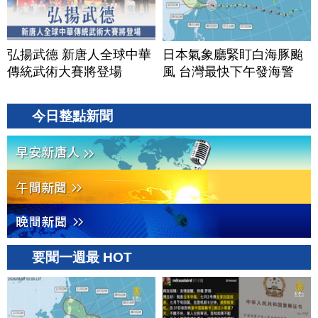
弘揚武德 新唐人全球中華
日本氣象廳緊盯白海豚颱
傳統武術大賽將登場
風 台灣最快下午發海警
今日整點新聞
要聞一週最 HOT