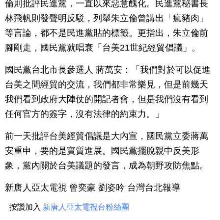
倫則批評民進黨，一直以來惡意醜化。民進黨秘書長
林飛帆則發聲明反駁，列舉朱立倫曾講出「瘋豬肉」
等言論，都不是民進黨貼的標籤。更指出，朱立倫前
腳剛走，國民黨就唱衰「台美21世紀經貿倡議」。
國民黨台北市長參選人 蔣萬安：「我們對於可以促進
台美之間經貿的交流，我們都非常樂見，但是前幾天
我們看到政府大陣仗的開記者會，但是我們沒有看到
任何官方的簽字，沒有法律的約束力。」
前一天批評台美經貿倡議是大內宣，國民黨立委蔣萬
安重申，要的是實質進展。國民黨擺脫親中反美形
象，黨內關於台美議題的發言，成為朝野攻防焦點。
新唐人亞太電視 曾奕豪 劉姿吟 台灣台北報導
按讚加入
新唐人亞太電視台粉絲團