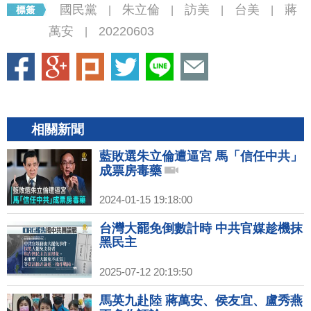
國民黨
朱立倫
訪美
台美
蔣
|
|
|
|
萬安
20220603
|
相關新聞
藍敗選朱立倫遭逼宮 馬「信任中共」
成票房毒藥
2024-01-15 19:18:00
台灣大罷免倒數計時 中共官媒趁機抹
黑民主
2025-07-12 20:19:50
馬英九赴陸 蔣萬安、侯友宜、盧秀燕