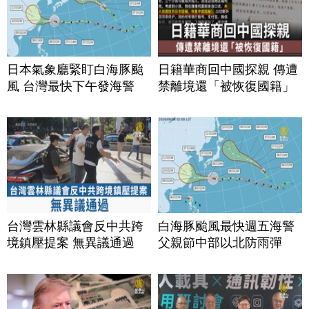
日本氣象廳緊盯白海豚颱
日籍華商回中國探親 傳遭
風 台灣最快下午發海警
禁離境還「被恢復國籍」
台灣雲林縣議會反中共跨
白海豚颱風最快週五海警
境鎮壓提案 無異議通過
父親節中部以北防雨彈