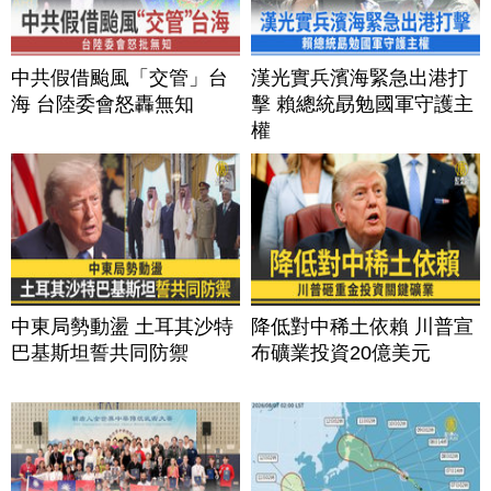
中共假借颱風「交管」台
漢光實兵濱海緊急出港打
海 台陸委會怒轟無知
擊 賴總統勗勉國軍守護主
權
中東局勢動盪 土耳其沙特
降低對中稀土依賴 川普宣
巴基斯坦誓共同防禦
布礦業投資20億美元