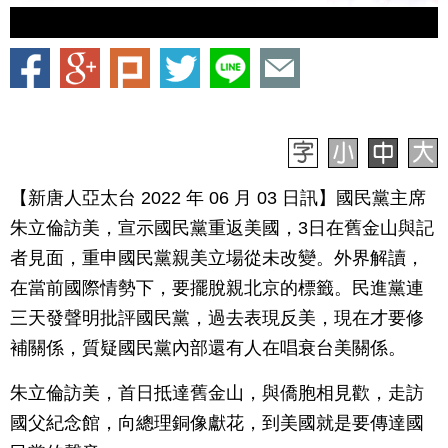
【新唐人亞太台 2022 年 06 月 03 日訊】國民黨主席
朱立倫訪美，宣示國民黨重返美國，3日在舊金山與記
者見面，重申國民黨親美立場從未改變。外界解讀，
在當前國際情勢下，要擺脫親北京的標籤。民進黨連
三天發聲明批評國民黨，過去表現反美，現在才要修
補關係，質疑國民黨內部還有人在唱衰台美關係。
朱立倫訪美，首日抵達舊金山，與僑胞相見歡，走訪
國父紀念館，向總理銅像獻花，到美國就是要傳達國