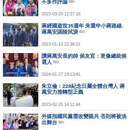
不多作評論
2023-03-20 12:37:16
蔣經國逝世35週年 朱重申小蔣路線.
蔣萬安謁陵拭淚
2023-01-13 22:38:21
讚蔣萬安長的帥 侯友宜：更像總統候
選人
2024-01-27 19:13:41
朱立倫：228紀念日屬全體台灣人 蔣
萬安力推轉型正義
2023-02-25 14:11:44
外媒指國民黨需改變親共 否則將被淡
出舞台