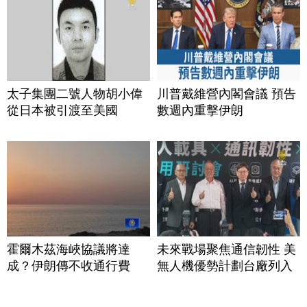
太子集團二號人物胡小偉
川普戴維營內閣會議 預告
從日本被引渡至美國
數週內重擊伊朗
霍爾木茲海峽協議將達
未來戰場聚焦通信韌性 美
成？伊朗傳不收通行費
無人機優勢計劃台廠列入