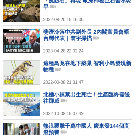
「飢餓石」再現 歐洲神秘巨石警示乾
旱
2022-08-20 15:16:05
斐濟冷落中共副外長 2內閣官員會晤
台灣代表｜寰宇掃描
2023-04-28 22:02:24
這種鳥竟在地下築巢 智利小島發現新
物種
2022-09-08 21:31:47
北極小鎮禁出生死亡！生產臨終需送
往挪威
2022-10-08 15:07:49
熱浪襲擊千萬中國人 廣東發144個高
溫預警