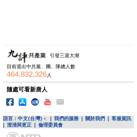
引發三退大潮
目前退出中共黨、團、隊總人數
464,832,326
人
隨處可看新唐人
語言：
中文(台灣)
|
我們的服務
|
關於我們
|
客服資訊
|
澄清與更正
|
倫理委員會