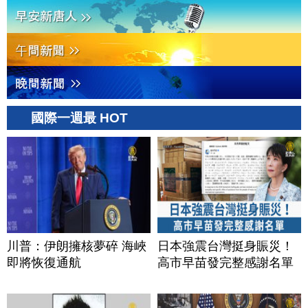
國際一週最 HOT
川普：伊朗擁核夢碎 海峽
日本強震台灣挺身賑災！
即將恢復通航
高市早苗發完整感謝名單