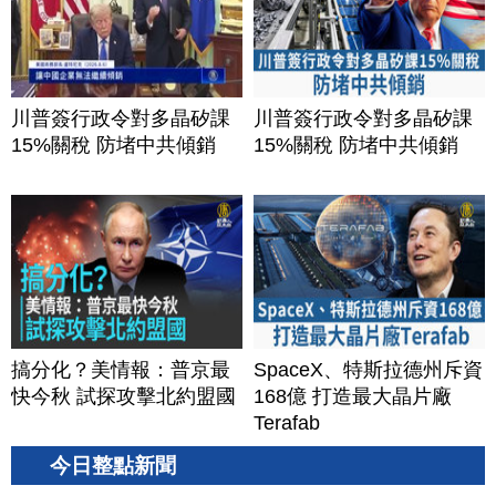
川普簽行政令對多晶矽課
川普簽行政令對多晶矽課
15%關稅 防堵中共傾銷
15%關稅 防堵中共傾銷
搞分化？美情報：普京最
SpaceX、特斯拉德州斥資
快今秋 試探攻擊北約盟國
168億 打造最大晶片廠
Terafab
今日整點新聞