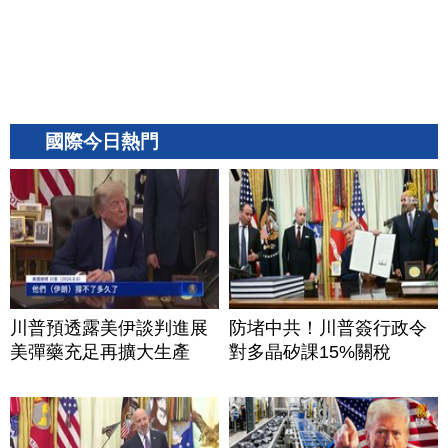
國際今日熱門
川普預透露美伊談判進展
防堵中共！川普簽行政令
美彈藥充足再擴大生產
對多晶矽課15%關稅