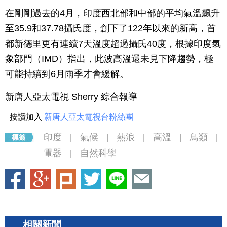
在剛剛過去的4月，印度西北部和中部的平均氣溫飆升
至35.9和37.78攝氏度，創下了122年以來的新高，首
都新德里更有連續7天溫度超過攝氏40度，根據印度氣
象部門（IMD）指出，此波高溫還未見下降趨勢，極
可能持續到6月雨季才會緩解。
新唐人亞太電視 Sherry 綜合報導
按讚加入
新唐人亞太電視台粉絲團
印度
氣候
熱浪
高溫
鳥類
|
|
|
|
|
電器
自然科學
|
相關新聞