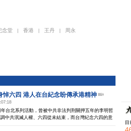
紀念堂
香港
王丹
周永
|
|
|
身悼六四 港人在台紀念盼傳承港精神
:07:18
周年台北系列活動，曾被中共非法判刑關押五年的李明哲
強調中共泯滅人權、六四從未結束，而台灣紀念六四的意
目
清中共的本質。香港被禁止公開悼念六四，許多在台灣的
4