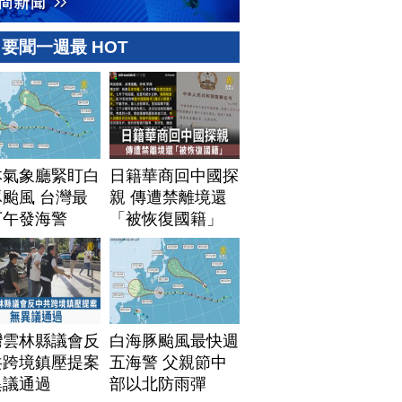
要聞一週最 HOT
本氣象廳緊盯白
日籍華商回中國探
颱風 台灣最
親 傳遭禁離境還
下午發海警
「被恢復國籍」
灣雲林縣議會反
白海豚颱風最快週
共跨境鎮壓提案
五海警 父親節中
異議通過
部以北防雨彈