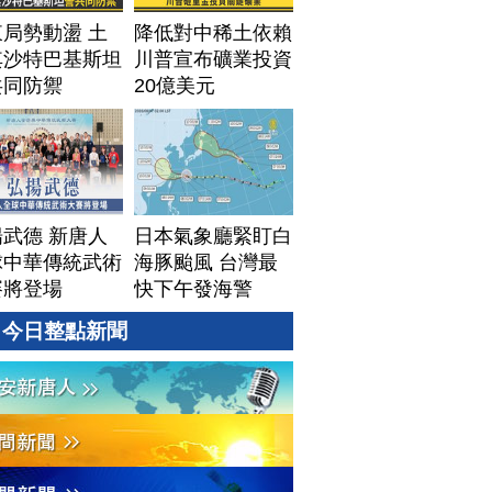
局勢動盪 土
降低對中稀土依賴
其沙特巴基斯坦
川普宣布礦業投資
共同防禦
20億美元
武德 新唐人
日本氣象廳緊盯白
球中華傳統武術
海豚颱風 台灣最
賽將登場
快下午發海警
今日整點新聞