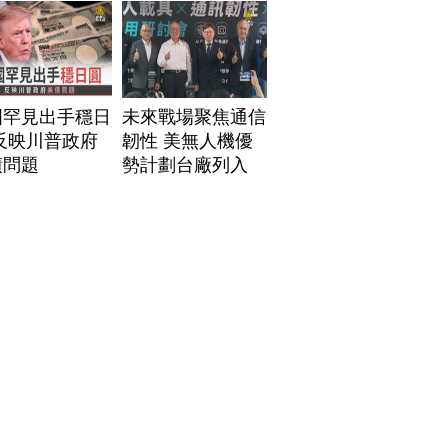
國罕見出手穩日
未來戰場聚焦通信
反映川普政府
韌性 美無人機優
債問題
勢計劃台廠列入