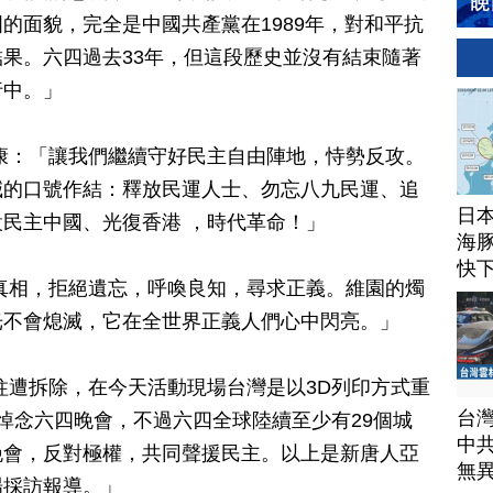
的面貌，完全是中國共產黨在1989年，對和平抗
果。六四過去33年，但這段歷史並沒有結束隨著
行中。」
康：「讓我們繼續守好民主自由陣地，恃勢反攻。
喊的口號作結：釋放民運人士、勿忘八九民運、追
日
民主中國、光復香港 ，時代革命！」
海豚
快
真相，拒絕遺忘，呼喚良知，尋求正義。維園的燭
光不會熄滅，它在全世界正義人們心中閃亮。」
柱遭拆除，在今天活動現場台灣是以3D列印方式重
台
悼念六四晚會，不過六四全球陸續至少有29個城
中
晚會，反對極權，共同聲援民主。以上是新唐人亞
無
場採訪報導。」