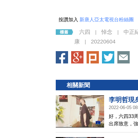
按讚加入
新唐人亞太電視台粉絲團
六四
悼念
中正
|
|
康
20220604
|
相關新聞
李明哲現
2022-06-05 08
好，六四33
出席致意，
義，在於認