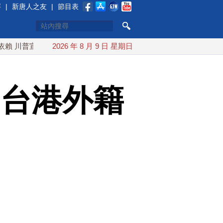
賽
|
新唐人之友
|
節目表
宣布礦業投資20億美元
2026 年 8 月 9 日 星期日
中東局勢動盪 土耳其沙特巴基斯坦誓
 台港外籍