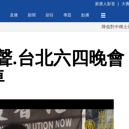
新唐人影音
|
大
直播
新聞
節目
專題
點播
降低對中稀土依賴 川普
聲.台北六四晚會
悼