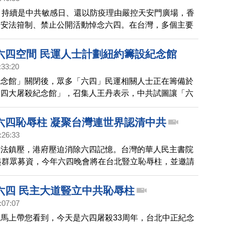
，持續是中共敏感日、還以防疫理由嚴控天安門廣場，香
國安法箝制、禁止公開活動悼念六四。在台灣，多個主要
將在台北中正紀念堂民主大道，舉辦六四系列活動，主題
三，民主抵抗專制，世界共撐自由」，重立被拆除的恥辱
六四空間 民運人士計劃紐約籌設紀念館
中共暴政的責任。周一(30日)，各NGO聯合記者會，預
:33:20
紀念館」關閉後，眾多「六四」民運相關人士正在籌備於
六四大屠殺紀念館」，召集人王丹表示，中共試圖讓「六
忘，籌設紀念館是希望堅守歷史記憶。
六四恥辱柱 凝聚台灣連世界認清中共
:26:33
安法鎮壓，港府壓迫消除六四記憶。台灣的華人民主書院
起群眾募資，今年六四晚會將在台北豎立恥辱柱，並邀請
高志活參加。朝野國會議員聲援支持。學者表示，這對台
與普世價值、認清中共本質，意義重大。
六四 民主大道豎立中共恥辱柱
:07:07
馬上帶您看到，今天是六四屠殺33周年，台北中正紀念