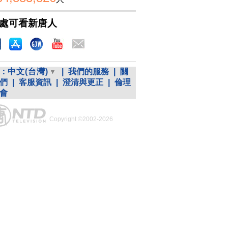
處可看新唐人
：
中文(台灣)
|
我們的服務
|
關
們
|
客服資訊
|
澄清與更正
|
倫理
會
Copyright ©2002-2026