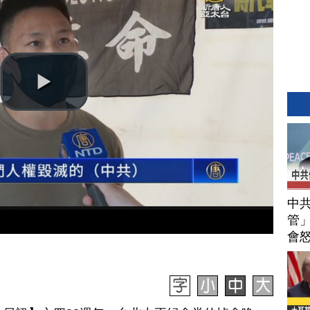
中
管」
會