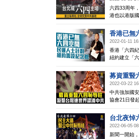
六四33周年
港也以港版
人權團體，
是「六四三
香港已無
柱、全球追究
2022-01-11 16
告活動。
香港「六四
紐約建立「
四」被人遺
募資重豎
2022-03-22 16
中共強加國
協會21日發
丹麥藝術家
灣連結世界
台北夜悼
2022-06-05 08
新聞一開始，