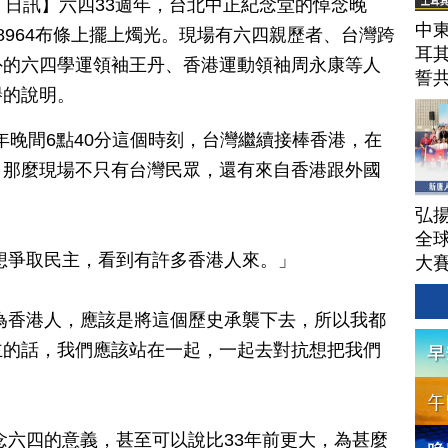
月 04 日訊】六四33週年，台北中正紀念堂的悼念晚
中東
8964布條上擺上燭光。現場有六四親歷者、台灣跨
耳
外的六四學運領袖王丹、香港運動領袖周永康等人
誓
譽的說明。
年晚間6點40分這個時刻，台灣繼續接棒香港，在
，那麼現場不只有台灣民眾，還有來自香港跟外國
弘揚
全
想爭取民主，看到有許多香港人來。」
大
為香港人，應該是將這個歷史承襲下去，所以我都
主的話，我們應該站在一起，一起去對抗想把我們
念六四的意義，甚至可以說比33年前更大，為甚麼