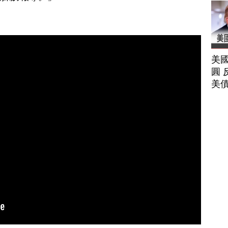
美
圓 
美