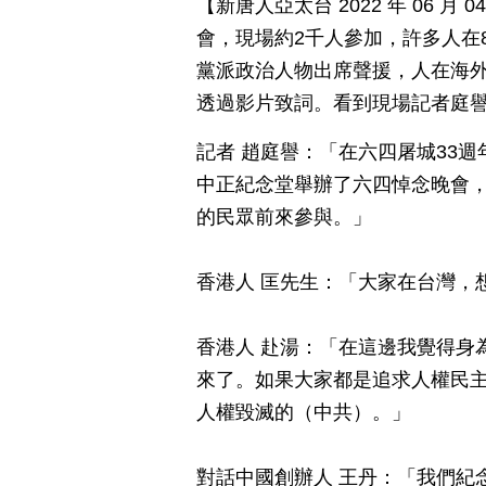
【新唐人亞太台 2022 年 06 
會，現場約2千人參加，許多人在
黨派政治人物出席聲援，人在海
透過影片致詞。看到現場記者庭
記者 趙庭譽：「在六四屠城33週
中正紀念堂舉辦了六四悼念晚會
的民眾前來參與。」
香港人 匡先生：「大家在台灣，
香港人 赴湯：「在這邊我覺得身
來了。如果大家都是追求人權民
人權毀滅的（中共）。」
對話中國創辦人 王丹：「我們紀