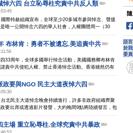
活動，希望傳承精神。
城悼六四 台立恥辱柱究責中共反人類
:53:49
隨
，國際特赦組織宣布，全球至少20多城市參與悼念、聲援
是唯一公開悼念六四的華人社會，人權團體周一（30
列活動，強調紀念六四的意義，超越六四屠殺本身，自由
抗極權反人類的戰爭，追究中共政府暴政的責任，已是全
語言
年 布林肯：勇者不被遺忘.美追責中共
人權議題。
於我
:11:56
委員
四33周年，全球多國舉行悼念活動，美國國務卿布林肯
，譴責中共侵犯人權、禁止香港悼念活動。香港雖然仍有
，但都遭受當局不同程度打壓干擾。日本NHK海外台訊
斷。德國駐中大使館的微博發出燭光照片，卻遭過濾刪
派政要與NGO 民主大道夜悼六四
:05:30
，台北民主大道悼念晚會持續進行，許多非政府組織齊聚
政要出席或透過影片發聲，大約晚間9點將陸續發言，包
秘書長林飛帆、馬祖黨部主委李問、立法委員趙天麟與洪
黨、時代力量；無黨籍立委林昶佐；社民黨市議員苗博
四主場 重立恥辱柱.全球究責中共暴政
台灣五個主要政黨都聲明關心六四。馬上看到現場畫面。
:46:53