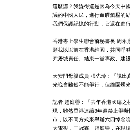
這麼講？我覺得這是因為今天中國
議的中國人民，進行血腥鎮壓的結
我們保護記憶的行動，它還在進
香港專上學生聯會前秘書長 周永
願我以以前在香港維園，共同呼
究屠城責任、結束一黨專政、建設
天安門母親成員 張先玲：「說出
光晚會雖然不能舉行，但維園燭
記者 趙庭譽：「去年香港國殤之
現，雖然香港連續3年遭禁止舉辦
市，以不同方式來舉辦六四悼念
太電視，王冠霖、趙庭譽，在現