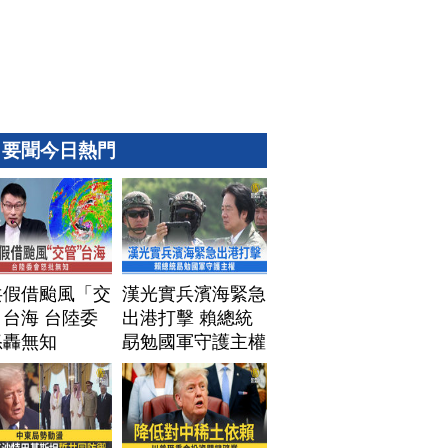
要聞今日熱門
共假借颱風「交
漢光實兵濱海緊急
台海 台陸委
出港打擊 賴總統
怒轟無知
勗勉國軍守護主權