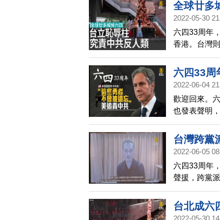
香港人出席
全球廿多
2022-05-30 21
六四33周年
香港。台灣則
日）預告系
世界面臨對
六四33周
球最重要的
2022-06-04 21
歡迎回來。六
也發表聲明
個別紀念活動
號甚至被切
台灣跨黨
除。
2022-06-05 08
六四33周年
聲援，跨黨派
括民進黨副
申翰；民眾
台北成六
雅。此外，
2022-05-30 14