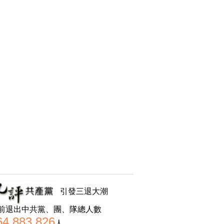
引發三退大潮
前退出中共黨、團、隊總人數
64,883,826
人