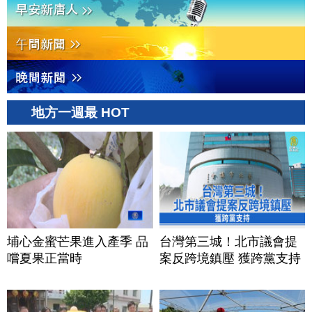
地方一週最 HOT
埔心金蜜芒果進入產季 品
台灣第三城！北市議會提
嚐夏果正當時
案反跨境鎮壓 獲跨黨支持