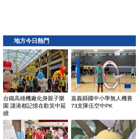
地方今日熱門
台鐵高雄機廠化身親子樂
嘉義縣國中小學無人機賽
園 讓港都記憶在歡笑中延
73支隊伍空中PK
續