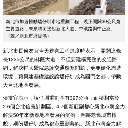
新北市加速推動塭仔圳市地重劃工程，現正開闢30公尺寬
主要道路，未來將銜接起新北大道、中環路與中正路。
（圖／新北市府提供）
新北市長侯友宜今天視察工程進度時表示，開闢這條
長1235公尺的林蔭大道，不但要建構完整的交通路
網，解決輔大醫院急診交通壅塞問題，更要優化周遭
環境，藉興建基礎建設讓塭仔圳成為國門之都，帶動
大台北地區發展。
侯友宜表示，塭仔圳重劃區有397公頃，面積相當於
2.6個台北信義計劃區、4.7個新莊副都心新北市將全力
解決50年來新泰地區發展的沉痾，翻轉老舊城市樣
貌，期盼塭仔圳成為都市重劃典範。新北市將全力解