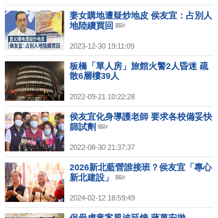
妻女購地遭疑炒地皮 侯友宜：占別人
地陸續買回
2023-12-30 19:11:09
板橋「單人房」旅館火警2人昏迷 疏
散6層樓39人
2022-09-21 10:22:28
侯友宜化身導護老師 要求各校備妥快
篩試劑
2022-08-30 21:37:37
2026新北藍營誰接班？侯友宜「專心
新北建設」
2024-02-12 18:59:49
保母虐童案風波延燒 蔣萬安拋