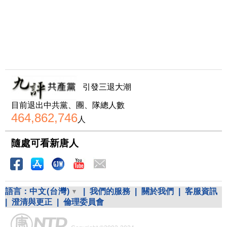
引發三退大潮
目前退出中共黨、團、隊總人數
464,862,746
人
隨處可看新唐人
語言：
中文(台灣)
|
我們的服務
|
關於我們
|
客服資訊
|
澄清與更正
|
倫理委員會