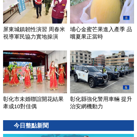
屏東城鎮韌性演習 周春米
埔心金蜜芒果進入產季 品
視導軍民協力實地操演
嚐夏果正當時
彰化市未婚聯誼開花結果
彰化縣強化警用車輛 提升
牽成10對佳偶
治安網機動力
今日整點新聞