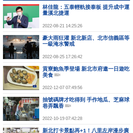
林佳龍：五泰輕軌接泰板 提升成中運
量溪北捷運
2022-08-21 14:25:26
豪大雨狂灌 新北新店、北市信義區等
一級淹水警戒
2022-08-25 17:26:42
貢寮鮑魚季登場 新北市府邀一日遊吃
美食
2022-12-07 07:49:56
抽號碼牌才吃得到 手作地瓜、芝麻球
巷弄飄香
2022-10-19 07:42:28
新北打卡景點再+1！八里左岸漫步廣