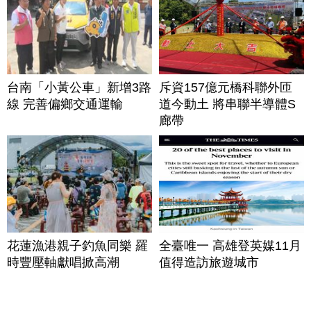
台南「小黃公車」新增3路
斥資157億元橋科聯外匝
線 完善偏鄉交通運輸
道今動土 將串聯半導體S
廊帶
花蓮漁港親子釣魚同樂 羅
全臺唯一 高雄登英媒11月
時豐壓軸獻唱掀高潮
值得造訪旅遊城市