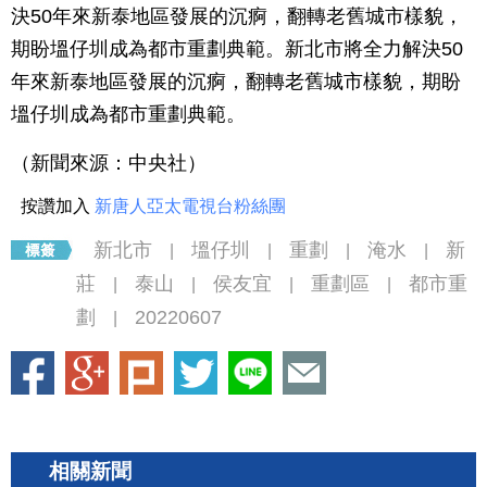
決50年來新泰地區發展的沉痾，翻轉老舊城市樣貌，
期盼塭仔圳成為都市重劃典範。新北市將全力解決50
年來新泰地區發展的沉痾，翻轉老舊城市樣貌，期盼
塭仔圳成為都市重劃典範。
（新聞來源：中央社）
按讚加入
新唐人亞太電視台粉絲團
新北市
塭仔圳
重劃
淹水
新
|
|
|
|
莊
泰山
侯友宜
重劃區
都市重
|
|
|
|
劃
20220607
|
相關新聞