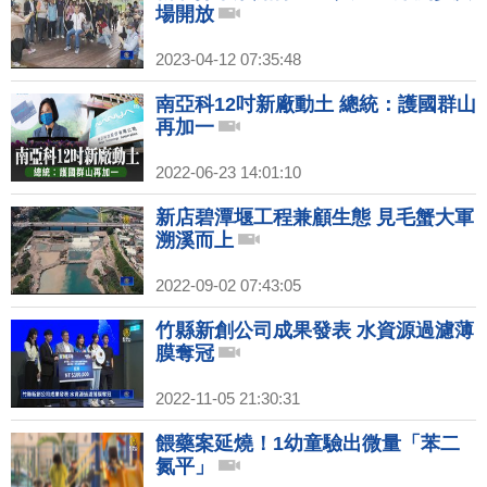
場開放
2023-04-12 07:35:48
南亞科12吋新廠動土 總統：護國群山
再加一
2022-06-23 14:01:10
新店碧潭堰工程兼顧生態 見毛蟹大軍
溯溪而上
2022-09-02 07:43:05
竹縣新創公司成果發表 水資源過濾薄
膜奪冠
2022-11-05 21:30:31
餵藥案延燒！1幼童驗出微量「苯二
氮平」