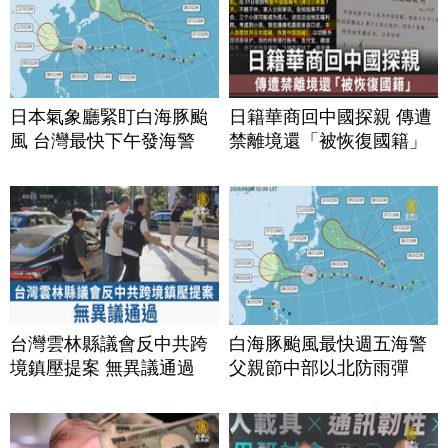
日本氣象廳緊盯白海豚颱
日籍華商回中國探親 傳遭
風 台灣最快下午發海警
禁離境還「被恢復國籍」
台灣雲林縣議會反中共跨
白海豚颱風最快週五海警
境鎮壓提案 無異議通過
父親節中部以北防雨彈