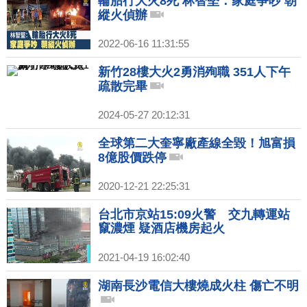
輪胎行大火8死 林智堅：家庭爭吵 朝
縱火偵辦
2022-06-16 11:31:55
新竹28樓大火2勇消殉職 351人下午
疏散完畢
2024-05-27 20:12:31
全球第二大奎寧廠產線全毀！旭富損
8億股價跌停
2020-12-21 22:25:31
台北市京站15:09火警 交九轉運站
竄濃煙 疑酒店機房起火
2021-04-19 16:02:40
湖南長沙電信大樓燒成火柱 傷亡不明