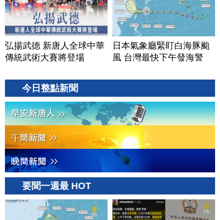
弘揚武德 新唐人全球中華
日本氣象廳緊盯白海豚颱
傳統武術大賽將登場
風 台灣最快下午發海警
今日整點新聞
要聞一週最 HOT