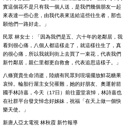
實這個花不是只有我一個人送，是我們幾個朋友一起
來表達一些心意，由我代表來送給這些往生者，那也
願他們一路好走。」
民眾 林女士：「因為我們是五、六十年的老鄰居，我
看到很心痛，八個人都這樣走了，就這樣往生了，真
的很心痛，所以我就到街上去買了一束花，代表我們
新竹鄰居，親仁里都更自救會，代表追思這樣子。」
八條寶貴生命消逝，陸續有民眾到現場擺放鮮花糖果
哀悼。輪胎行屋主女兒罹難，她的好朋友、奧運射箭
國手林詩嘉，今天（17日）前往靈堂哀悼，林詩嘉也
在社群平台發文悼念好姊妹，祝福「在天上做一個快
樂天使。」
新唐人亞太電視 林秋霞 新竹報導