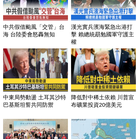
中共假借颱風「交管」台
漢光實兵濱海緊急出港打
海 台陸委會怒轟無知
擊 賴總統勗勉國軍守護主
權
中東局勢動盪 土耳其沙特
降低對中稀土依賴 川普宣
巴基斯坦誓共同防禦
布礦業投資20億美元