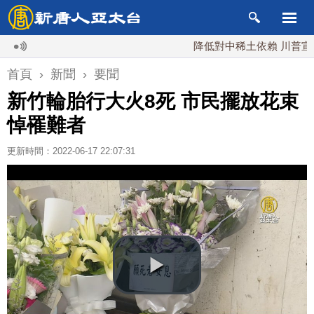
降低對中稀土依賴 川普宣布礦業
首頁
›
新聞
›
要聞
新竹輪胎行大火8死 市民擺放花束
悼罹難者
更新時間：2022-06-17 22:07:31