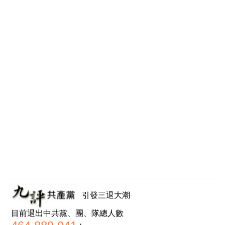
引發三退大潮
目前退出中共黨、團、隊總人數