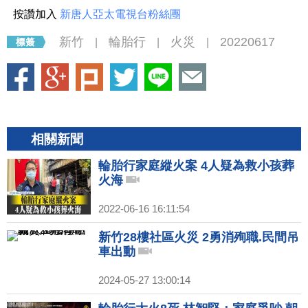
按讚加入
新唐人亞太電視台粉絲團
新竹
輪胎行
火災
20220617
|
|
|
相關新聞
輪胎行家庭縱火案 4人疑為救小孩葬
火海
2022-06-16 16:11:54
新竹28樓社區火災 2勇消殉職.民間吊
車出動
2024-05-27 13:00:14