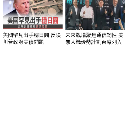
美國罕見出手穩日圓 反映
未來戰場聚焦通信韌性 美
川普政府美債問題
無人機優勢計劃台廠列入