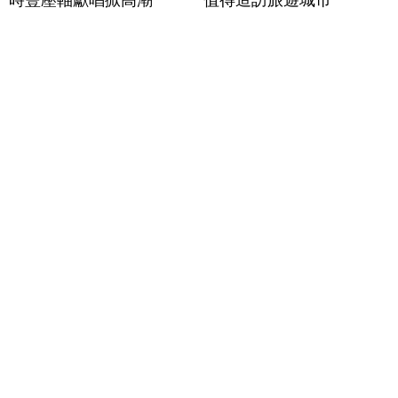
時豐壓軸獻唱掀高潮
值得造訪旅遊城市