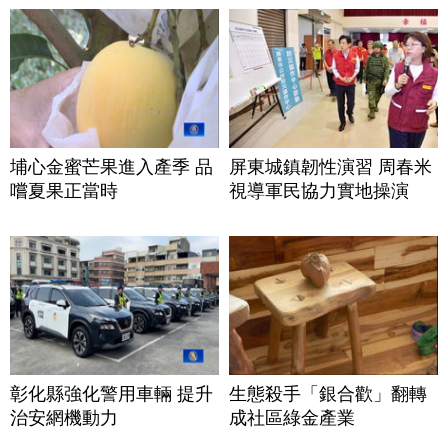
埔心金蜜芒果進入產季 品
屏東城鎮韌性演習 周春米
嚐夏果正當時
視導軍民協力實地操演
彰化縣強化警用車輛 提升
生態殺手「銀合歡」翻轉
治安網機動力
成社區綠金產業