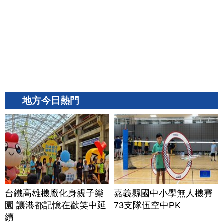
地方今日熱門
台鐵高雄機廠化身親子樂
嘉義縣國中小學無人機賽
園 讓港都記憶在歡笑中延
73支隊伍空中PK
續