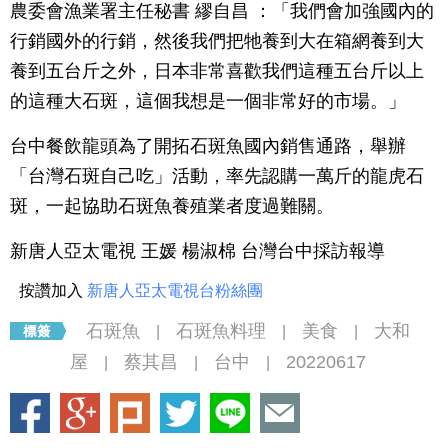
農委會漁業署主任秘書 繆自昌 ：「我們會加強國內的
行銷國外的行銷，然後我們把牠養到大在箱網養到大
養到五台斤之外，日本非常喜歡我們這種五台斤以上
的這種大石斑，這個我想是一個非常好的市場。」
台中餐飲龍頭為了開拓石斑魚國內銷售通路，舉辦
「台灣石斑自己吃」活動，率先認購一萬斤的龍虎石
斑，一起協助石斑魚養殖業者度過難關。
新唐人亞太電視 王媛 楊淑棉 台灣台中採訪報導
按讚加入
新唐人亞太電視台粉絲團
石斑魚
石斑魚料理
美食
大和
|
|
|
屋
蔡其昌
台中
20220617
|
|
|