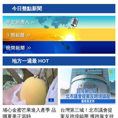
今日整點新聞
地方一週最 HOT
埔心金蜜芒果進入產季 品
台灣第三城！北市議會提
嚐夏果正當時
案反跨境鎮壓 獲跨黨支持