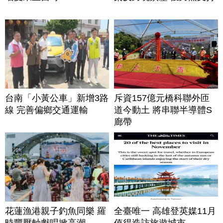
台南「小黃公車」新增3路
斥資157億元橋科聯外匝
線 完善偏鄉交通運輸
道今動土 將串聯半導體S
廊帶
花蓮漁港親子釣魚同樂 羅
全臺唯一 高雄登英媒11月