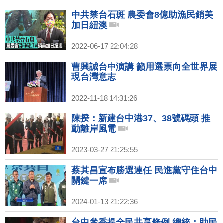
中共禁台石斑 農委會8億助漁民銷美
加日紐澳
2022-06-17 22:04:28
曹興誠台中演講 籲用選票向全世界展
現台灣意志
2022-11-18 14:31:26
陳揆：新建台中港37、38號碼頭 推
動離岸風電
2023-03-27 21:25:55
蔡其昌宣布勝選連任 民進黨守住台中
關鍵一席
2024-01-13 21:22:36
台中參香提全民共享條例 總統：助民