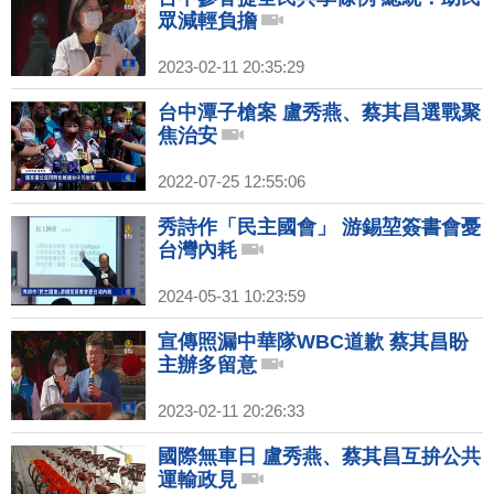
眾減輕負擔
2023-02-11 20:35:29
台中潭子槍案 盧秀燕、蔡其昌選戰聚
焦治安
2022-07-25 12:55:06
秀詩作「民主國會」 游錫堃簽書會憂
台灣內耗
2024-05-31 10:23:59
宣傳照漏中華隊WBC道歉 蔡其昌盼
主辦多留意
2023-02-11 20:26:33
國際無車日 盧秀燕、蔡其昌互拚公共
運輸政見