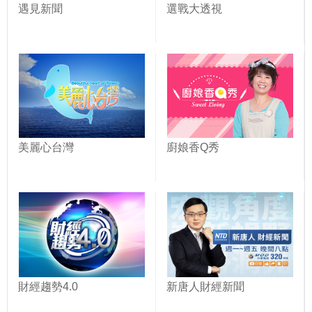
遇見新聞
選戰大透視
美麗心台灣
廚娘香Q秀
財經趨勢4.0
新唐人財經新聞