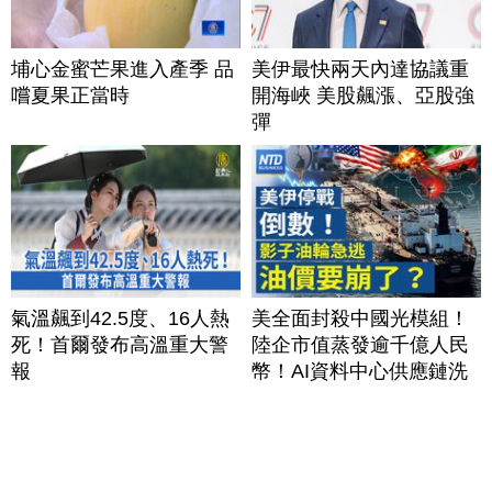
埔心金蜜芒果進入產季 品
美伊最快兩天內達協議重
嚐夏果正當時
開海峽 美股飆漲、亞股強
彈
氣溫飆到42.5度、16人熱
美全面封殺中國光模組！
死！首爾發布高溫重大警
陸企市值蒸發逾千億人民
報
幣！AI資料中心供應鏈洗
牌？台灣喜迎轉單！成關
鍵樞紐？｜#財經新聞
│20260805 (三)