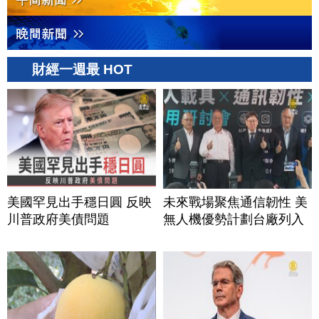
財經一週最 HOT
美國罕見出手穩日圓 反映
未來戰場聚焦通信韌性 美
川普政府美債問題
無人機優勢計劃台廠列入