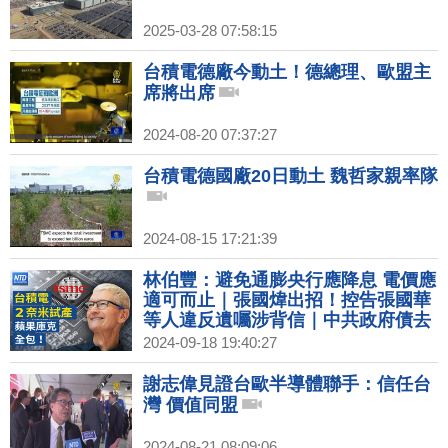
2025-03-28 07:58:15
台積電德廠今動土！德總理、歐盟主
席將出席
2024-08-20 07:37:27
台積電德國廠20日動土 魏哲家親率隊
2024-08-15 17:21:39
林伯豐：避免通膨央行應降息 電價應
適可而止｜張國煒出招！控告張國華
等人違反遺囑涉背信｜中共政府債去
年逾70兆 專家：債務將連環爆｜中國
2024-09-18 19:40:27
製DUV生產65奈米晶片扯8奈米 遭打
臉
謝志偉見證台歐半導體聯手：信任台
灣 價值同盟
2024-08-21 08:09:06