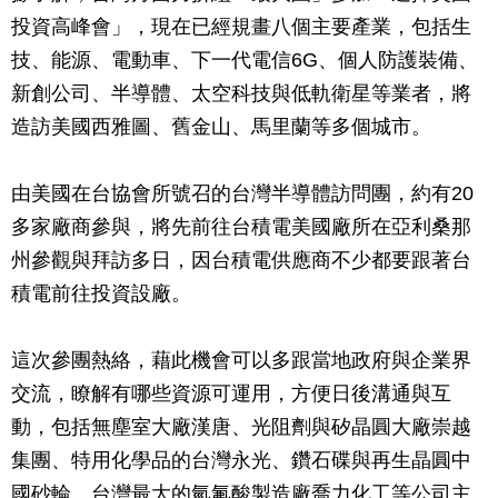
投資高峰會」，現在已經規畫八個主要產業，包括生
技、能源、電動車、下一代電信6G、個人防護裝備、
新創公司、半導體、太空科技與低軌衛星等業者，將
造訪美國西雅圖、舊金山、馬里蘭等多個城市。
由美國在台協會所號召的台灣半導體訪問團，約有20
多家廠商參與，將先前往台積電美國廠所在亞利桑那
州參觀與拜訪多日，因台積電供應商不少都要跟著台
積電前往投資設廠。
這次參團熱絡，藉此機會可以多跟當地政府與企業界
交流，瞭解有哪些資源可運用，方便日後溝通與互
動，包括無塵室大廠漢唐、光阻劑與矽晶圓大廠崇越
集團、特用化學品的台灣永光、鑽石碟與再生晶圓中
國砂輪、台灣最大的氫氟酸製造廠喬力化工等公司主