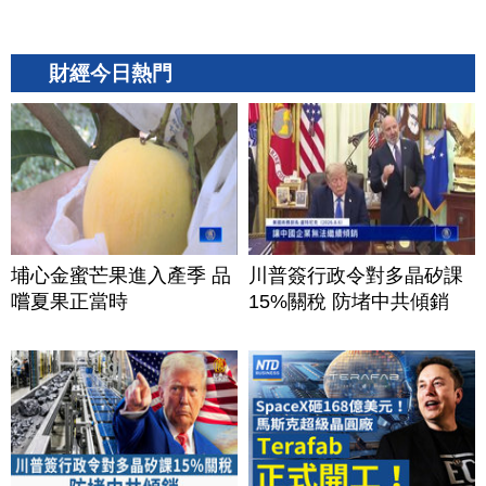
財經今日熱門
埔心金蜜芒果進入產季 品
川普簽行政令對多晶矽課
嚐夏果正當時
15%關稅 防堵中共傾銷