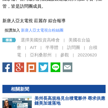
管，皆是訪問團成員。
新唐人亞太電視 莊麗存 綜合報導
按讚加入
新唐人亞太電視台粉絲團
選擇美國投資高峰會
美國在台協
|
會
AIT
半導體
訪問團
台積
|
|
|
|
電
亞利桑那州
參觀
20220620
|
|
|
相關新聞
美州長高規格見台積電夥伴 尋求供應
鏈美加速落地