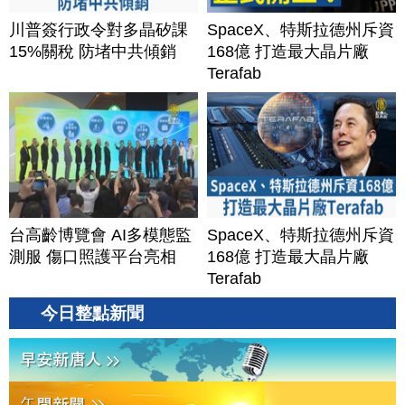
川普簽行政令對多晶矽課
SpaceX、特斯拉德州斥資
15%關稅 防堵中共傾銷
168億 打造最大晶片廠
Terafab
台高齡博覽會 AI多模態監
SpaceX、特斯拉德州斥資
測服 傷口照護平台亮相
168億 打造最大晶片廠
Terafab
今日整點新聞