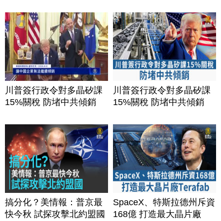
川普簽行政令對多晶矽課
川普簽行政令對多晶矽課
15%關稅 防堵中共傾銷
15%關稅 防堵中共傾銷
搞分化？美情報：普京最
SpaceX、特斯拉德州斥資
快今秋 試探攻擊北約盟國
168億 打造最大晶片廠