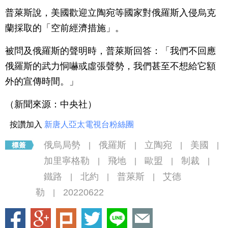
普萊斯說，美國歡迎立陶宛等國家對俄羅斯入侵烏克
蘭採取的「空前經濟措施」。
被問及俄羅斯的聲明時，普萊斯回答：「我們不回應
俄羅斯的武力恫嚇或虛張聲勢，我們甚至不想給它額
外的宣傳時間。」
（新聞來源：中央社）
按讚加入
新唐人亞太電視台粉絲團
俄烏局勢
俄羅斯
立陶宛
美國
|
|
|
|
加里寧格勒
飛地
歐盟
制裁
|
|
|
|
鐵路
北約
普萊斯
艾德
|
|
|
勒
20220622
|