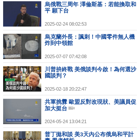
烏俄戰三周年 澤倫斯基：若能換取和
平 願下台
2025-02-24 08:02:53
烏克蘭外長：諷刺！中國零件無人機
炸到中領館
2025-07-07 07:42:08
川普拚終戰 美俄談判今啟！為何選沙
國談判？
2025-02-18 20:22:47
共軍挑釁 歐盟反對改現狀、美議員促
加大挺台
2024-05-24 13:04:21
普丁拋和談 美3天內公布俄烏和平計