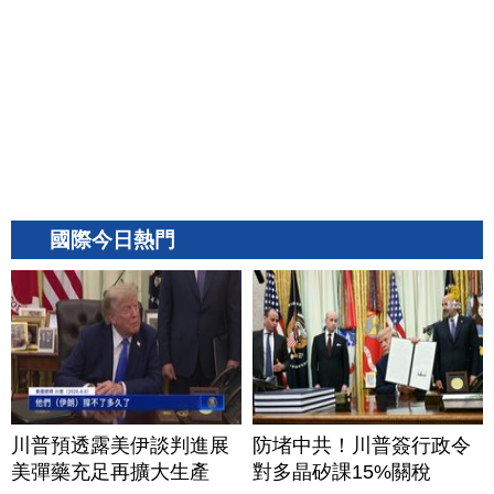
國際今日熱門
川普預透露美伊談判進展
防堵中共！川普簽行政令
美彈藥充足再擴大生產
對多晶矽課15%關稅