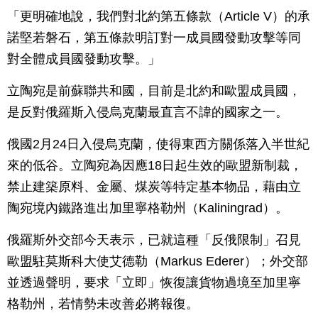
「更明確地說，我們對北約第五條款（Article V）的承
諾堅若磐石，第五條款明訂對一成員國發動攻擊等同
對全體成員國發動攻擊。」
立陶宛是前蘇聯共和國，目前是北約和歐盟成員國，
是反對俄羅斯入侵烏克蘭最直言不諱的國家之一。
俄國2月24日入侵烏克蘭，使得東西方關係落入半世紀
來的低谷。立陶宛為因應18日起生效的歐盟新制裁，
禁止建築原料、金屬、煤炭等特定基本物品，藉由立
陶宛境內鐵路進出加里寧格勒州（Kaliningrad）。
俄羅斯外交部今天表示，已就這種「反俄限制」召見
歐盟駐莫斯科大使艾德勒（Markus Ederer）；外交部
並透過聲明，要求「立即」恢復讓貨物過境至加里寧
格勒州，若情勢未改善必將報復。