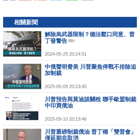
相關新聞
解除烏武器限制？德法鬆口同意、普
丁發警告
2024-05-29 20:24:51
中俄聲明脅美 川普聚焦停戰不排除追
加制裁
2025-05-09 20:23:45
川普預告與莫迪談關稅 聯手歐盟制裁
中印買俄油
2025-09-10 20:19:46
川普重磅制裁俄油 普丁稱「雙普會」
僅延期非取消