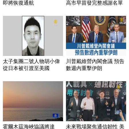
即將恢復通航
高市早苗發完整感謝名單
太子集團二號人物胡小偉
川普戴維營內閣會議 預告
從日本被引渡至美國
數週內重擊伊朗
霍爾木茲海峽協議將達
未來戰場聚焦通信韌性 美