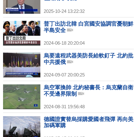
2025-10-24 13:22:32
普丁出訪北韓 白宮國安協調官憂朝鮮
半島安全
2024-06-18 20:20:04
烏要遠程武器美防長給軟釘子 北約批
中共援俄
2024-09-07 20:00:25
烏空軍換帥 北約秘書長：烏克蘭自衛
不受邊界限制
2024-08-31 19:56:48
德國證實替烏採購愛國者飛彈 再向美
加碼軍購