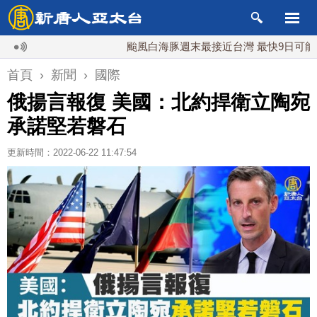
颱風白海豚週末最接近台灣 最快9日可能登陸中
首頁
›
新聞
›
國際
俄揚言報復 美國：北約捍衛立陶宛
承諾堅若磐石
更新時間：2022-06-22 11:47:54