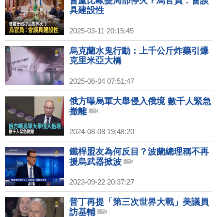
會盧比歐提局部停火？烏官員：會談
具建設性
2025-03-11 20:15:45
烏克蘭水鬼行動：上千公斤炸藥引爆
克里米亞大橋
2025-06-04 07:51:47
俄方曝烏軍大舉侵入俄境 數千人緊急
撤離
2024-08-08 19:48:20
鐵桿盟友為何反目？波蘭總理稱不再
援烏武器掀波
2023-09-22 20:37:27
普丁再提「第三次世界大戰」美議員
訪基輔