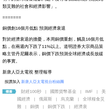
類災難的社會和經濟影響」。
=======
銅價創16個月低點 預測經濟衰退
對於經濟衰退的擔憂，本周銅價重創，觸及16個月低
點，在兩週內下跌了11%以上。道明證券大宗商品策
略主管丹尼爾表示，銅價下跌預測全球經濟成長放緩
的事實。
新唐人亞太電視 整理報導
按讚加入
新唐人亞太電視台粉絲團
財經100秒
國際貨幣基金
IMF
美
|
|
|
國經濟
俄羅斯
烏克蘭
全球糧食災
|
|
|
難
銅價
銅價下跌
經濟衰
|
|
|