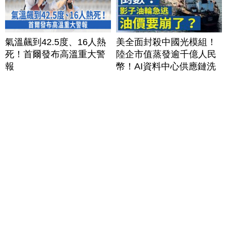
氣溫飆到42.5度、16人熱
美全面封殺中國光模組！
死！首爾發布高溫重大警
陸企市值蒸發逾千億人民
報
幣！AI資料中心供應鏈洗
牌？台灣喜迎轉單！成關
鍵樞紐？｜#財經新聞
│20260805 (三)