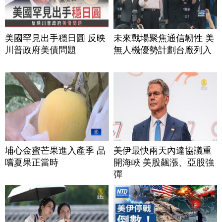
美國罕見出手穩日圓 反映
未來戰場聚焦通信韌性 美
川普政府美債問題
無人機優勢計劃台廠列入
埔心金蜜芒果進入產季 品
美伊最快兩天內達協議重
嚐夏果正當時
開海峽 美股飆漲、亞股強
彈