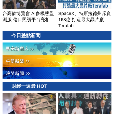
台高齡博覽會 AI多模態監
SpaceX、特斯拉德州斥資
測服 傷口照護平台亮相
168億 打造最大晶片廠
Terafab
今日整點新聞
財經一週最 HOT