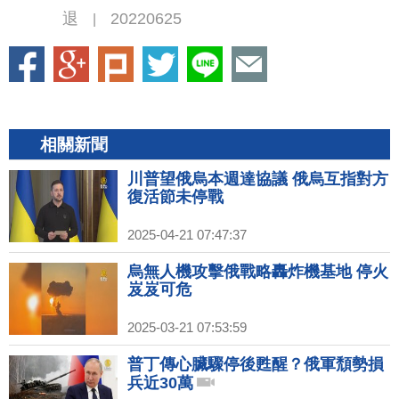
退
20220625
|
相關新聞
川普望俄烏本週達協議 俄烏互指對方
復活節未停戰
2025-04-21 07:47:37
烏無人機攻擊俄戰略轟炸機基地 停火
岌岌可危
2025-03-21 07:53:59
普丁傳心臟驟停後甦醒？俄軍頹勢損
兵近30萬