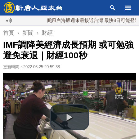
颱風白海豚週末最接近台灣 最快9日可能登陸中國
首頁
›
新聞
›
財經
IMF調降美經濟成長預期 或可勉強
避免衰退｜財經100秒
更新時間：2022-06-25 20:59:38