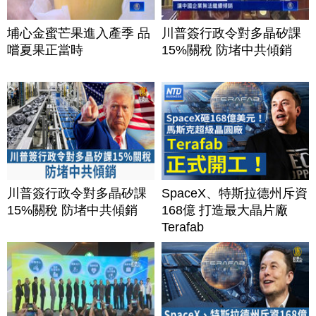
埔心金蜜芒果進入產季 品
川普簽行政令對多晶矽課
嚐夏果正當時
15%關稅 防堵中共傾銷
川普簽行政令對多晶矽課
SpaceX、特斯拉德州斥資
15%關稅 防堵中共傾銷
168億 打造最大晶片廠
Terafab