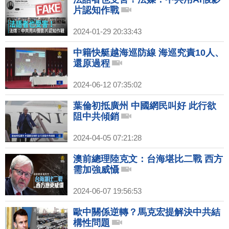
片認知作戰
2024-01-29 20:33:43
中籍快艇越海巡防線 海巡究責10人、
還原過程
2024-06-12 07:35:02
葉倫初抵廣州 中國網民叫好 此行欲
阻中共傾銷
2024-04-05 07:21:28
澳前總理陸克文：台海堪比二戰 西方
需加強威懾
2024-06-07 19:56:53
歐中關係逆轉？馬克宏提解決中共結
構性問題