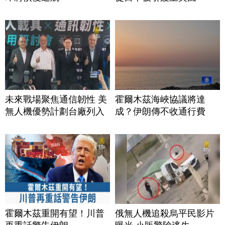
未來戰場聚焦通信韌性 美
霍爾木茲海峽協議將達
無人機優勢計劃台廠列入
成？伊朗傳不收通行費
霍爾木茲重開有望！川普
俄無人機追殺烏平民影片