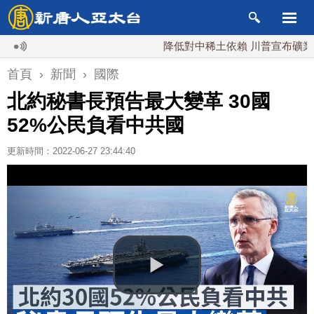
降低對中稀土依賴 川普宣布礦業投資2
首頁
›
新聞
›
國際
北約秘書長預告最大變革 30國
52%公民負看中共國
更新時間：2022-06-27 23:44:40