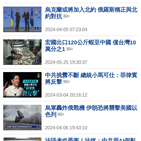
烏克蘭或將加入北約 俄羅斯稱正與北
約對抗
2024-04-05 07:23:04
宏國出口120公斤蝦至中國 僅台灣10
萬分之1
2024-05-25 19:30:37
中共挑釁不斷 總統小馬可仕：菲律賓
將反擊
2024-03-04 20:16:12
烏軍轟炸俄戰機 伊朗恐將襲擊美國以
色列
2024-04-06 19:43:10
法語者也受害！法媒：中共用AI假影