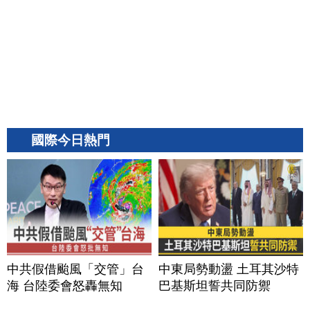
國際今日熱門
中共假借颱風「交管」台
中東局勢動盪 土耳其沙特
海 台陸委會怒轟無知
巴基斯坦誓共同防禦