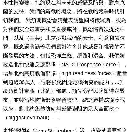
本性轉變著，北約現在與未來的威懾及防禦、對烏克
蘭的支持。我們的新戰略概念，將在戰略競爭時代引
領我們。 我預期概念會清楚表明盟國將俄羅斯，視為
對我們安全最重要和最直接威脅，概念將首次提及中
國，以及（中共）北京挑戰我們的安全、利益和價值
觀。概念還將涵蓋我們應對許多其他威脅和挑戰的不
斷發展的方法，包括恐怖主義、網路和混合。我們將
改造北約快速反應部隊（NATO Response Force ），
增加北約高度戰備部隊（high readiness forces）數量
到超過30萬人，這將強化因應危機衝突的能力，...升
級防衛計畫將（北約）部隊，預先分配以防衛特定盟
友，並與當地防衛部隊聯合演習。總之這構成從冷戰
以來，對北約集體防衛與威懾嚇阻的最大全面改革
（biggest overhaul）。」
史托騰柏格（Jens Stoltenberg）說，這變革需要投入