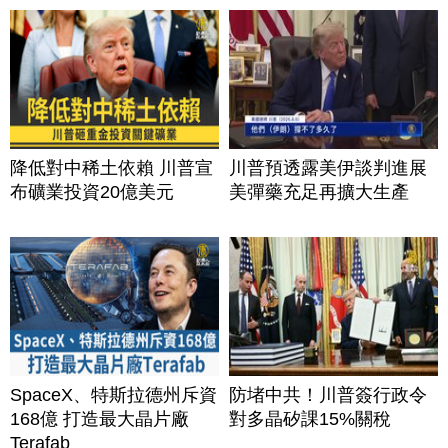
降低對中稀土依賴 川普宣
川普預透露美伊談判進展
布礦業投資20億美元
美彈藥充足再擴大生產
SpaceX、特斯拉德州斥資
防堵中共！川普簽行政令
168億 打造最大晶片廠
對多晶矽課15%關稅
Terafab