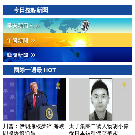
今日整點新聞
國際一週最 HOT
川普：伊朗擁核夢碎 海峽
太子集團二號人物胡小偉
即將恢復通航
從日本被引渡至美國