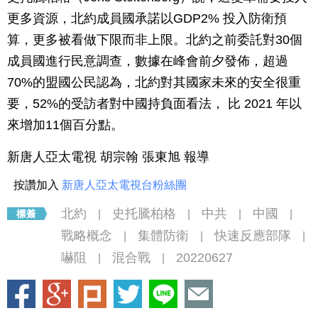
更多資源，北約成員國承諾以GDP2% 投入防衛預
算，更多被看做下限而非上限。北約之前委託對30個
成員國進行民意調查，數據在峰會前夕發佈，超過
70%的盟國公民認為，北約對其國家未來的安全很重
要，52%的受訪者對中國持負面看法， 比 2021 年以
來增加11個百分點。
新唐人亞太電視 胡宗翰 張東旭 報導
按讚加入
新唐人亞太電視台粉絲團
北約
史托騰柏格
中共
中國
|
|
|
|
戰略概念
集體防衛
快速反應部隊
|
|
|
嚇阻
混合戰
20220627
|
|