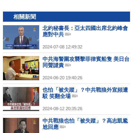
相關新聞
北約秘書長：亞太四國出席北約峰會
應對中共
2024-07-08 12:49:32
中共海警圍攻襲擊菲律賓船隻 美日台
同聲譴責
2024-06-20 19:40:26
也怕「被失蹤」？中共戰狼外宣頻遭
駁 笑翻全場
2024-08-12 20:35:26
中共戰狼也怕「被失蹤」？高志凱尷
尬回應