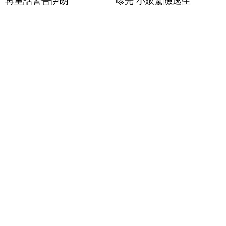
再重話警告伊朗
曝光 小販驚險逃生