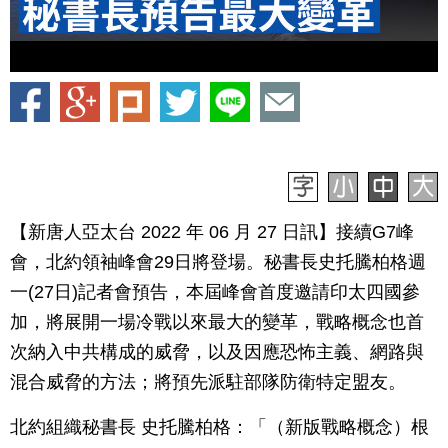
【新唐人亞太台 2022 年 06 月 27 日訊】接續G7峰
會，北約領袖峰會29日將登場。秘書長史托騰柏格週
一(27日)記者會預告，本屆峰會首度邀請印太四國參
加，將展開一場冷戰以來最大的變革，戰略概念也首
次納入中共構成的威脅，以及因應恐怖主義、網路與
混合威脅的方法；將預先派駐部隊防衛特定盟友。
北約組織秘書長 史托騰柏格：「（新版戰略概念）根