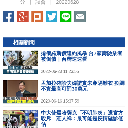
分
誤會
20220628
|
|
相關新聞
捲俄羅斯債違約風暴 台7家壽險業者
被倒債｜台灣速速看
2022-06-29 11:23:55
孟加拉確診夫婦證實未穿隔離衣 疫調
不實最高可罰30萬元
2020-06-16 15:37:59
中大使爆哈薩克「不明肺炎」遭官方
駁斥 莊人祥：最可能是疫情確診低
估