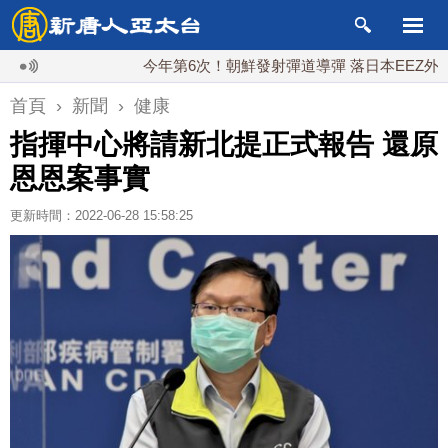
今年第6次！朝鮮發射彈道導彈 落日本EEZ外
首頁
›
新聞
›
健康
指揮中心將請新北提正式報告 還原
恩恩案事實
更新時間：2022-06-28 15:58:25