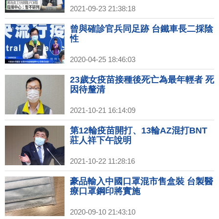
2021-09-23 21:38:18
曾與確診官兵同足跡 台鐵車長二採陰
性
2020-04-25 18:46:03
23歲女疫苗接種後死亡為最年輕者 死
因待釐清
2021-10-21 16:14:09
第12輪疫苗開打、13輪AZ混打BNT
莊人祥下午說明
2021-10-22 11:28:16
豪品輸入中國口罩混市售盒裝 台製醫
療口罩鋼印將實施
2020-09-10 21:43:10