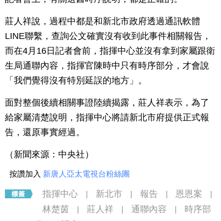
莊人祥說，過程中都是和新北市政府透過通訊軟體
LINE聯繫，查詢公文確實沒有收到此事件相關報告，
而在4月16日記者會前，指揮中心並沒有拿到家屬跟衛
生局通聯內容，指揮官陳時中只有時序部分，才會說
「我們覺得沒有特別延誤的地方」。
面對整個後續相關事證陸續揭露，莊人祥表示，為了
給家屬清楚說明，指揮中心將請新北市府提供正式報
告，還原事實經過。
（新聞來源：中央社）
按讚加入
新唐人亞太電視台粉絲團
指揮中心
新北市
報告
恩恩案
|
|
|
|
林楚茵
莊人祥
通聯內容
時序部
|
|
|