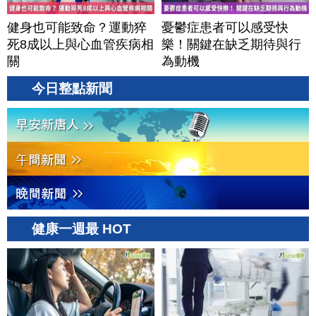
健身也可能致命？運動猝
憂鬱症患者可以感受快
死8成以上與心血管疾病相
樂！關鍵在缺乏期待與行
關
為動機
今日整點新聞
健康一週最 HOT