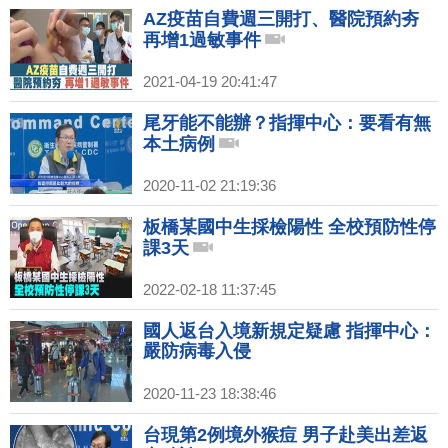
AZ疫苗自費週三開打、醫院預約夯
再增1過敏事件
2021-04-19 20:41:47
尾牙能不能辦？指揮中心：要看有無
本土病例
2020-11-02 21:19:36
板橋某國中生採檢陽性 全校預防性停
課3天
2022-02-18 11:37:45
國人返台入境新規定疑慮 指揮中心：
嚴防病毒入侵
2020-11-23 18:38:46
台現第2例境外猴痘 男子赴美出差返