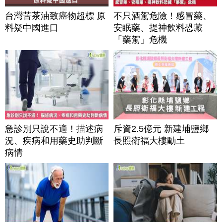
台灣苦茶油致癌物超標 原
不只酒駕危險！感冒藥、
料疑中國進口
安眠藥、提神飲料恐藏
「藥駕」危機
急診別只說不適！描述病
斥資2.5億元 新建埔鹽鄉
況、疾病和用藥史助判斷
長照衛福大樓動土
病情