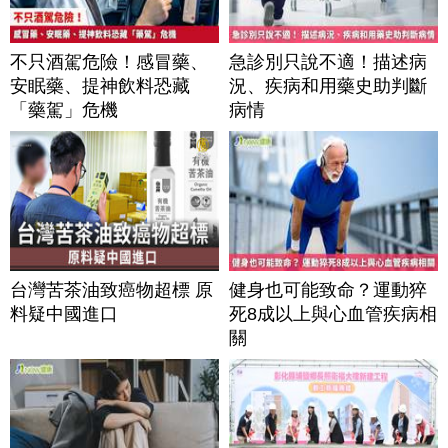
不只酒駕危險！感冒藥、
急診別只說不適！描述病
安眠藥、提神飲料恐藏
況、疾病和用藥史助判斷
「藥駕」危機
病情
台灣苦茶油致癌物超標 原
健身也可能致命？運動猝
料疑中國進口
死8成以上與心血管疾病相
關