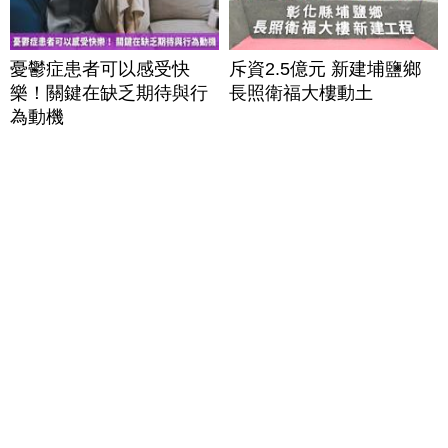
憂鬱症患者可以感受快
斥資2.5億元 新建埔鹽鄉
樂！關鍵在缺乏期待與行
長照衛福大樓動土
為動機