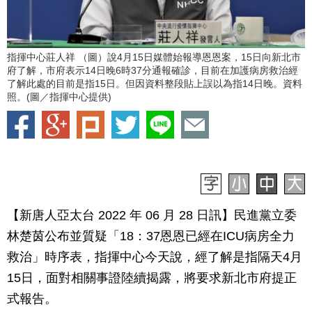
指揮中心莊人祥 （圖）說4月15日媒體始報導恩恩案，15日向新北市
府了解，市府表示14日晚6時37分通報確診，目前在加護病房救治經
了解此處的目前是指15日。但因資料整段貼上誤以為指14日晚。資料
照。(圖／指揮中心提供)
【新唐人亞太台 2022 年 06 月 28 日訊】民進黨立委
林楚茵公布並質疑「18：37恩恩已經在ICU病房全力
救治」時序表，指揮中心今天說，經了解是指隔天4月
15日，面對相關事證陸續揭露，將要求新北市府提正
式報告。