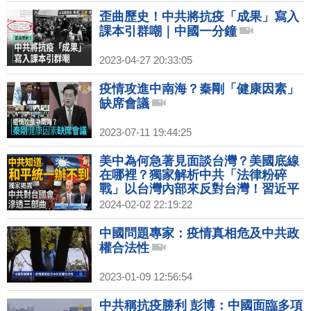
歪曲歷史！中共將抗疫「成果」寫入
課本引群嘲｜中國一分鐘
2023-04-27 20:33:05
疫情攻進中南海？秦剛「健康因素」
缺席會議
2023-07-11 19:44:25
美中為何急著見面談台灣？美國底線
在哪裡？獨家解析中共「法律粉碎
戰」以台灣內部來反對台灣！習近平
內部講話為何遭到洩漏？請香港朋友
2024-02-02 22:19:22
快離開香港！｜明居正｜宋國誠｜新
聞大破解 【2024年2月2日】
中國問題專家：疫情真相危及中共政
權合法性
2023-01-09 12:56:54
中共稱抗疫勝利 彭博：中國面臨多項