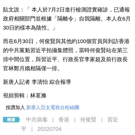
貼文說：「 本人於7月2日進行檢測證實確診，已通報
政府相關部門並根據「隔離令」自我隔離。本人在6月
30日的樣本為陰性。」
而在6月30日，何俊賢與其他約100個官員與到訪香港
的中共黨魁習近平拍攝集體照，當時何俊賢站在第三
排中間位置，與習近平、行政長官李家超及前行政長
官林鄭月娥相隔僅一排。
新唐人記者 李清怡 綜合報導
視頻剪輯：林茗滌
按讚加入
新唐人亞太電視台粉絲團
中共病毒
香港
何俊賢
習近
|
|
|
平
20220704
|