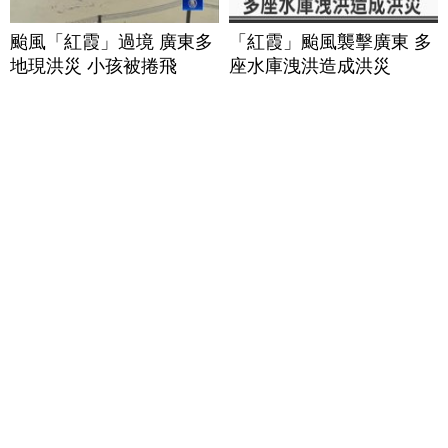
颱風「紅霞」過境 廣東多
「紅霞」颱風襲擊廣東 多
地現洪災 小孩被捲飛
座水庫洩洪造成洪災