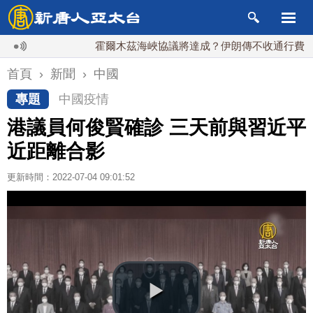
霍爾木茲海峽協議將達成？伊朗傳不收通行費
首頁
›
新聞
›
中國
專題
中國疫情
港議員何俊賢確診 三天前與習近平
近距離合影
更新時間：2022-07-04 09:01:52