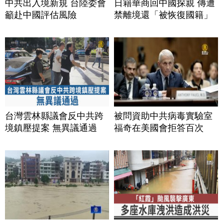
中共出入境新規 台陸委會
日籍華商回中國探親 傳遭
籲赴中國評估風險
禁離境還「被恢復國籍」
台灣雲林縣議會反中共跨
被問資助中共病毒實驗室
境鎮壓提案 無異議通過
福奇在美國會拒答百次