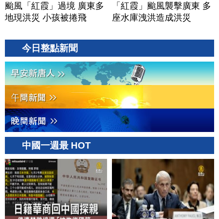
颱風「紅霞」過境 廣東多
「紅霞」颱風襲擊廣東 多
地現洪災 小孩被捲飛
座水庫洩洪造成洪災
今日整點新聞
中國一週最 HOT