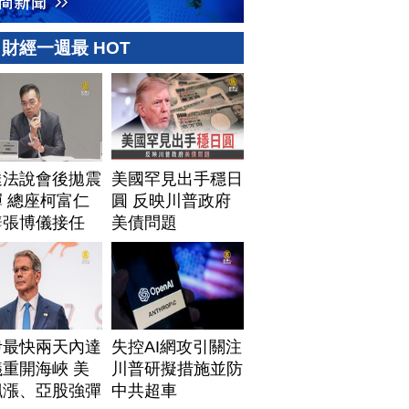
財經一週最 HOT
達法說會後拋震
美國罕見出手穩日
 總座柯富仁
圓 反映川普政府
辭張博儀接任
美債問題
伊最快兩天內達
失控AI網攻引關注
重開海峽 美
川普研擬措施並防
飆漲、亞股強彈
中共超車