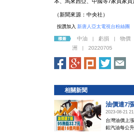
本、馬來西亞、中國等7家買家買
（新聞來源：中央社）
按讚加入
新唐人亞太電視台粉絲團
中油
虧損
物價
|
|
洲
20220705
|
相關新聞
油價連7漲
2023-08-21 21
台灣油價上漲
鉛汽油每公升