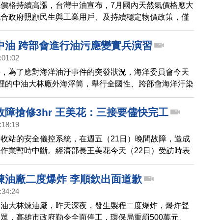
價格持續高漲，台灣中油宣布，7月國內天然氣價格應大
業用戶，包括台電在內調漲20%，這次再調漲5%，是否
配合政府照顧民生與工業用戶、及持續穩定物價政策，僅
一次的電價審議費率，受到關注。
5%，其他用戶仍不調整。
中油 跨部會進行油污應變實兵演習
:01:02
海，為了應對海洋油汙事件的突發狀況，海洋委員會今天
浬的中油大林廠外海浮筒，舉行全國性、跨部會海洋汙染
兵演練，希望提升海汙災害的應變能量。
故障搶修3hr 王美花：三接要儘快完工
:18:19
收站的安全儀控系統，在週五（21日）晚間故障，造成
作業暫時中斷。經濟部長王美花今天（22日）受訪時表
後，中油和台電緊急應變搶修，3小時後恢復供氣。
煉油廠二度爆炸 李順欽出面道歉
:34:24
中油大林煉油廠，昨天深夜，發生製程二度爆炸，爆炸聲
眾，高雄市政府勒令全面停工，環保局重罰500萬元、