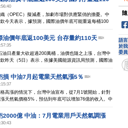
:56:40
隨
織（OPEC）擬減產，加劇市場對供應緊俏的擔憂。中
欽今天表示，據預測，國際油價年底可能重返每桶100
均油價將達100美元，目前國內汽油存量維持在110多天
油價年底返100美元 台存量約110天
語言
:57:35
於我
委員
布石油日產量大砍超過200萬桶，油價也隨之上漲，台灣中
欽昨天（5日）表示，依據美國能源資訊局預測，國際油
底重返100美元大關，全年平均油價也將達到100美元，
汽油存量約有110多天、將近四個月水位，天然氣存量
虧損 中油7月起電業天然氣漲5％
2天。立委邱志偉追問是否考慮把汽油存量天數擴充到半
:15:37
李順欽回應，會看局勢做調整。
格高漲的情況下，台灣中油宣布，從7月1號開始，針對
漲天然氣價格5%，預估到年底可以增加76億的收入。中
國際能源價格上漲的壓力下，應該要大幅調漲國內天然氣
合政府照顧民生與工業用戶，以及持續穩定物價的政策，
2000億 中油：7月電業用戶天然氣調漲
不調整。但中油指出，如果7月份天然氣繼續凍漲，預估
:30:43
氣產品全年將虧損超過2000億元。其實在今年5月，中