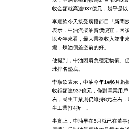
底，中油累積虧損為新台幣843
收金額就高達937億元，幾乎是
李順欽今天接受廣播節目「新聞
表示，中油汽柴油賣價便宜，因
以今年來看，最大業務收入並非
繃，煉油價差空前的好。
他提到，中油因肩負穩定物價、
球排名墊底。
李順欽表示，中油今年1到6月虧損
收鉅額達937億元，僅對電業用
右，民生工業則仍維持8元左右，
生工業打4折」。
事實上，中油早在5月就已在董事