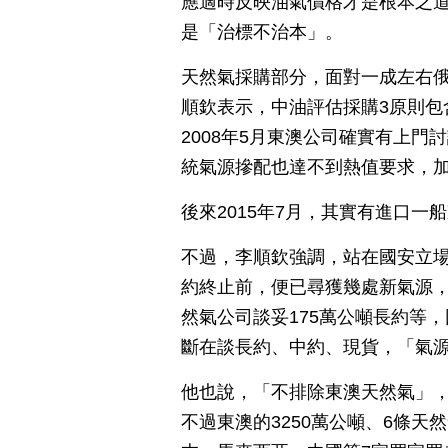
應適時反映油氣價格才是根本之
是「治標不治本」。
天然氣採購部分，面對一成左右
順欽表示，中油評估採購3原則包
2008年5月東澳公司確實有上
統氣源摻配也達不到熱值要求，
後來2015年7月，其實有進口
不過，李順欽強調，站在國安立
約終止前，便已尋獲幾處新氣源，
然氣公司談妥175萬公噸長約等
斷在談長約、中約、現貨，「氣
他也說，「不排除東澳天然氣」，
不過東澳的3250萬公噸、6條天然