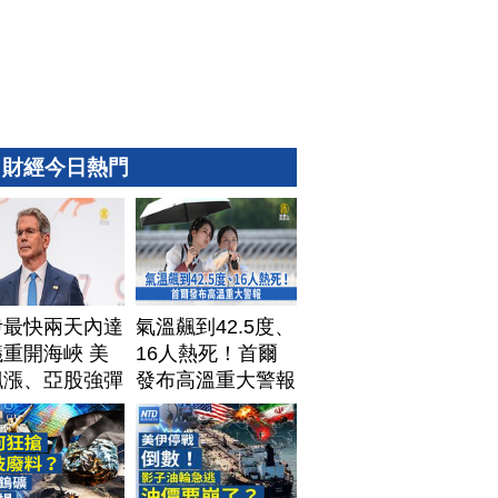
財經今日熱門
伊最快兩天內達
氣溫飆到42.5度、
重開海峽 美
16人熱死！首爾
飆漲、亞股強彈
發布高溫重大警報