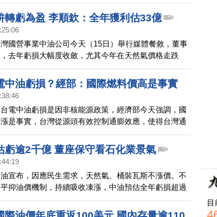
油表示，本週因雙重平穩機制啟動，汽、柴油各吸收1.0
累計今年7月底，總共吸收約47.8億元。
拚轉虧為盈 李順欽：全年獲利估33億
:25:06
灣國營事業中油公司今天（15日）舉行媒體餐敘，董事
示，去年虧損大幅度收斂，尤其今年在天然氣價格走跌
拚轉虧為盈，對於紅海事件，預估還不至於有影響衝擊。
電中油虧損？經部：國際燃料價高是事實
:38:46
稱台電中油虧損是因非核能源政策，經濟部今天強調，國
高漲是事實，台灣從源頭有效控制通膨效應，使得台灣通
）上漲較他國溫和。
估虧逾2千億 董座保守看石化業景氣
:44:19
中油宣布，因應民生需求，天然氣、桶裝瓦斯不漲價。不
府平抑油價機制，持續吸收凍漲，中油預估全年虧損超過
元。董事長李順欽呼籲，適時反映國際能源價格成本，保
目
石化業景氣。
4
際油價年底重返100美元 國內存量逾110