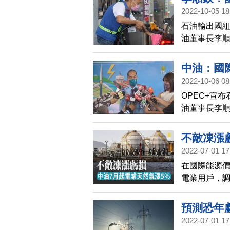
2022-10-05 18
天
石油輸出國組
油董事長李順
美元，整年平
的水位。
中油：國際
2022-10-06 08
OPEC+宣
油董事長李順
價可能在今年
目前台灣國內
不敵凍漲
則約11到1
2022-07-01 17
年，對此，
在國際能源價
電業用戶，調
油指出，在
價格，但配
預測恐年虧
對其他用戶暫
2022-07-01 17
5%
到年底，天然