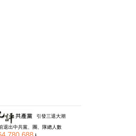
引發三退大潮
前退出中共黨、團、隊總人數
64,780,688
人