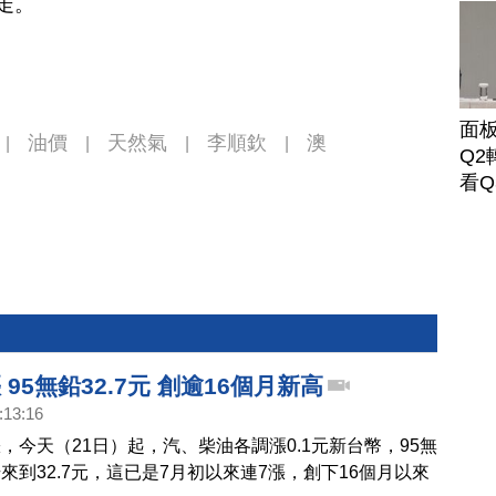
走。
面
油價
天然氣
李順欽
澳
|
|
|
|
Q2
看Q
 95無鉛32.7元 創逾16個月新高
:13:16
，今天（21日）起，汽、柴油各調漲0.1元新台幣，95無
來到32.7元，這已是7月初以來連7漲，創下16個月以來