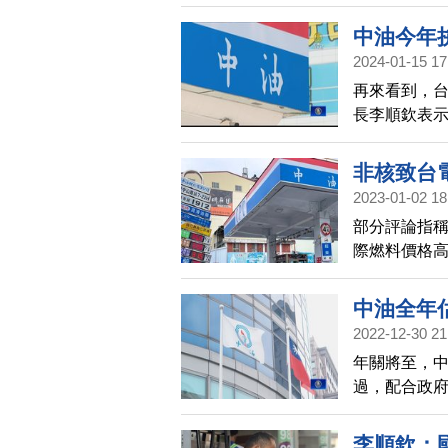
新高。對此中
元及2.3元，
中油今年
2024-01-15 17
再來看到，台
長李順欽表
下，營運力
非核致台
2023-01-02 18
部分評論指
際燃料價格
膨率（CPI
中油全年
2022-12-30 21
年關將至，
過，配合政
新台幣2千億
守看待明年
李順欽：國