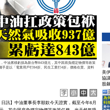
底，中油累積虧損為新台幣843億元，其中因肩負穩定物價等政策
幾乎是以「電業用戶打84折、民生工業打4折」價格在賣。資料
美
協議
股
月 05 日訊】中油董事長李順欽今天證實，截至今年6月