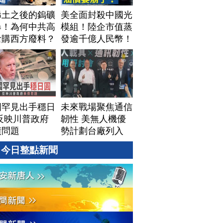
稀土之後的鎢礦
美全面封殺中國光
暴！為何中共高
模組！陸企市值蒸
搶購西方廢料？
發逾千億人民幣！
視美中「鎢礦暗
AI資料中心供應鏈
」背後不為人知
洗牌？台灣喜迎轉
資源爭奪｜#財
單！成關鍵樞紐？
新聞｜
｜#財經新聞
60804(二)
│20260805 (三)
國罕見出手穩日
未來戰場聚焦通信
反映川普政府
韌性 美無人機優
債問題
勢計劃台廠列入
今日整點新聞