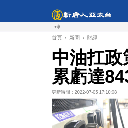
首頁
›
新聞
›
財經
中油扛政
累虧達84
更新時間：2022-07-05 17:10:08