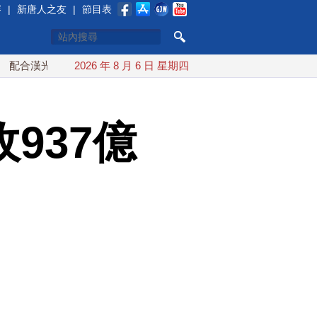
賽
|
新唐人之友
|
節目表
光 總統賴清德親登雲豹前進圓山指揮所
2026 年 8 月 6 日 星期四
炸彈無人機闖德國機場
937億