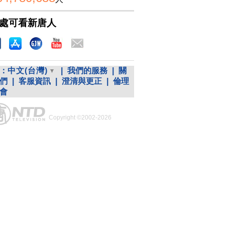
處可看新唐人
：
中文(台灣)
|
我們的服務
|
關
們
|
客服資訊
|
澄清與更正
|
倫理
會
Copyright ©2002-2026