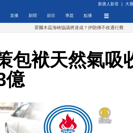
新唐人影音
|
大
直播
新聞
節目
專題
點播
霍爾木茲海峽協議將達成？伊朗傳不收通行費
配合漢
策包袱天然氣吸收
3億