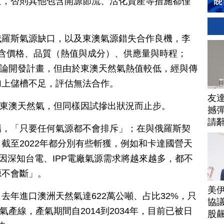
道，否則其他包含開源節流、活化資產等措施都僅
俄羅斯氣源缺口，以及東澳氣源錯失合作良機，李
含價格、品質（熱值與成分）、供應量與時程；
門討論開發計畫，但由於東澳天然氣熱值較低，經與傳
加上儲槽不足，評估無法合作。
友
一船東澳天然氣，但同樣因試摻出狀況而止步。
撼彈
請
場，「只要任何氣源都不會排斥」；在與俄羅斯契
截至2022年都分別有些斬獲，例如和卡達國營天
，因深知台電、IPP電廠氣源需求將越來越多，都不
源不會斷」。
美
去年進口澳洲天然氣達622萬公噸、占比32%，只
協議
氣產線，產氣期間自2014到2034年，目前已被日
股