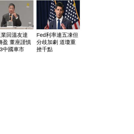
板業回溫友達
Fed利率連五凍但
轉盈 董座謹慎
分歧加劇 道瓊重
3中國車市
挫千點