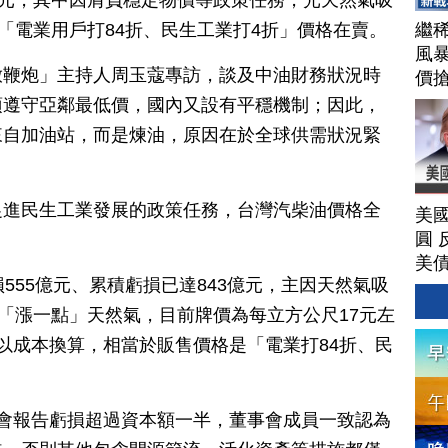
億元，其中因肩負穩定物價等政策任務，光天然氣吸
以「電業用戶打84折、民生工業打4折」價格在賣。
繼
風
放鞭炮」主持人周玉蔻專訪，談及中油財務狀況時
價
透
須遵守亞鄰最低價，國內又設有平穩機制；因此，
戰
來自加油站，而是煉油，原因在於全球供需狀況緊
的
經
202
促進民生工業發展的政策任務，台灣汽柴油價格全
美
圓 
美
555億元、累積虧損已達843億元，主因天然氣吸
戶「漲一點」天然氣，目前牌價為每立方公尺17元左
以成本換算，相當於販售價格是「電業打84折、民
會報告虧損超過資本額一半，董事會成員一致認為