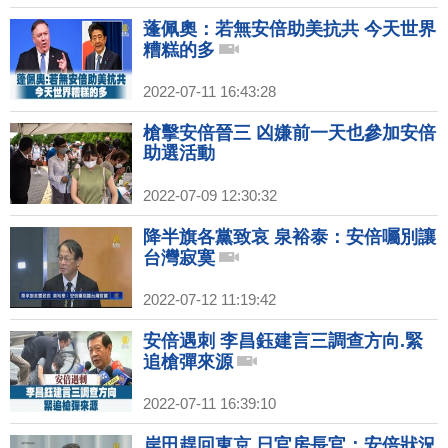
蓬佩奧：若無安倍助美抗共 今天世界
糟糕的多
2022-07-11 16:43:28
槍擊安倍晉三 凶嫌前一天也參加安倍
助選活動
2022-07-09 12:30:32
降半旗各黨致哀 泉裕泰：安倍囑別讓
台灣寂寞
2022-07-12 11:19:42
安倍遇刺 李昌鈺建言三調查方向.緊
追槍彈來源
2022-07-11 16:39:10
岸田趕回東京 日官房長官：安倍狀況