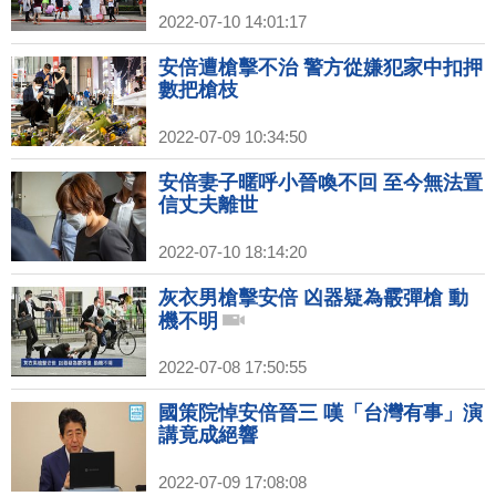
2022-07-10 14:01:17
安倍遭槍擊不治 警方從嫌犯家中扣押
數把槍枝
2022-07-09 10:34:50
安倍妻子暱呼小晉喚不回 至今無法置
信丈夫離世
2022-07-10 18:14:20
灰衣男槍擊安倍 凶器疑為霰彈槍 動
機不明
2022-07-08 17:50:55
國策院悼安倍晉三 嘆「台灣有事」演
講竟成絕響
2022-07-09 17:08:08