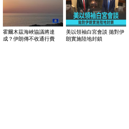
霍爾木茲海峽協議將達
美以領袖白宮會談 拋對伊
成？伊朗傳不收通行費
朗實施陸地封鎖