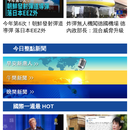
今年第6次！朝鮮發射彈道
炸彈無人機闖德國機場 德
導彈 落日本EEZ外
內政部長：混合威脅升級
今日整點新聞
國際一週最 HOT