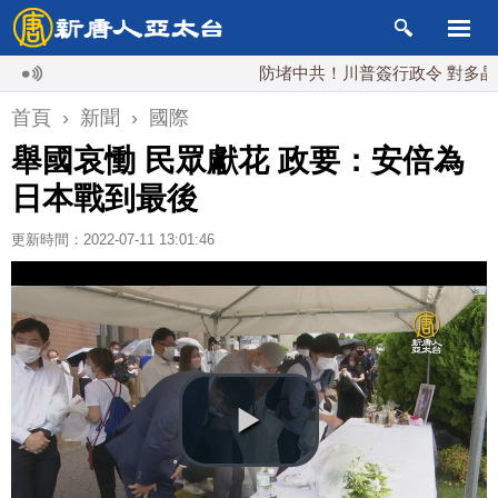
防堵中共！川普簽行政令 對多晶矽課1
首頁
›
新聞
›
國際
舉國哀慟 民眾獻花 政要：安倍為
日本戰到最後
更新時間：2022-07-11 13:01:46