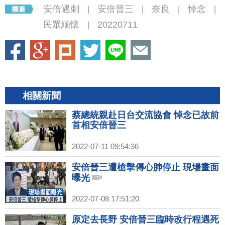
安倍遇刺
安倍晉三
奈良
悼念
|
|
|
|
民眾緬懷
20220711
|
相關新聞
蔡總統親赴日台交流協會 悼念已故前
首相安倍晉三
2022-07-11 09:54:36
安倍晉三遭槍擊傳心肺停止 現場畫面
曝光
2022-07-08 17:51:20
原定去長野 安倍晉三臨時改行程遇死