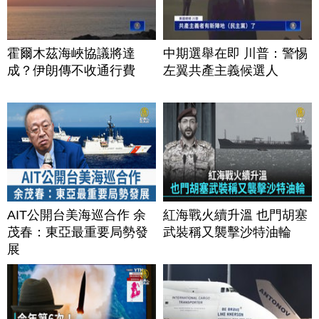
霍爾木茲海峽協議將達
中期選舉在即 川普：警惕
成？伊朗傳不收通行費
左翼共產主義候選人
AIT公開台美海巡合作 余
紅海戰火續升溫 也門胡塞
茂春：東亞最重要局勢發
武裝稱又襲擊沙特油輪
展