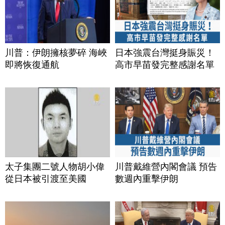
川普：伊朗擁核夢碎 海峽
日本強震台灣挺身賑災！
即將恢復通航
高市早苗發完整感謝名單
太子集團二號人物胡小偉
川普戴維營內閣會議 預告
從日本被引渡至美國
數週內重擊伊朗