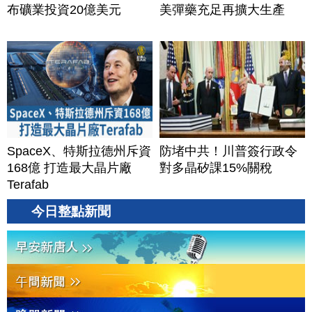
布礦業投資20億美元
美彈藥充足再擴大生產
SpaceX、特斯拉德州斥資
防堵中共！川普簽行政令
168億 打造最大晶片廠
對多晶矽課15%關稅
Terafab
今日整點新聞