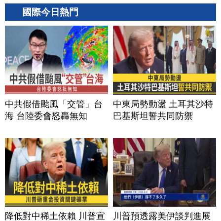
國際今日熱門
中共假借颱風「交管」台
中東局勢動盪 土耳其沙特
海 台陸委會怒轟無知
巴基斯坦誓共同防禦
降低對中稀土依賴 川普宣
川普預透露美伊談判進展