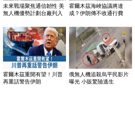
未來戰場聚焦通信韌性 美
霍爾木茲海峽協議將達
無人機優勢計劃台廠列入
成？伊朗傳不收通行費
霍爾木茲重開有望！川普
俄無人機追殺烏平民影片
再重話警告伊朗
曝光 小販驚險逃生