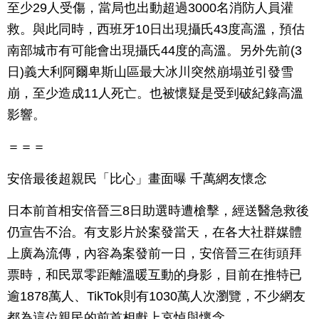
至少29人受傷，當局也出動超過3000名消防人員灌
救。與此同時，西班牙10日出現攝氏43度高溫，預估
南部城市有可能會出現攝氏44度的高溫。另外先前(3
日)義大利阿爾卑斯山區最大冰川突然崩塌並引發雪
崩，至少造成11人死亡。也被懷疑是受到破紀錄高溫
影響。
＝＝＝
安倍最後超親民「比心」畫面曝 千萬網友懷念
日本前首相安倍晉三8日助選時遭槍擊，經送醫急救後
仍宣告不治。有支影片於案發當天，在各大社群媒體
上廣為流傳，內容為案發前一日，安倍晉三在街頭拜
票時，和民眾零距離溫暖互動的身影，目前在推特已
逾1878萬人、TikTok則有1030萬人次瀏覽，不少網友
都為這位親民的前首相獻上哀悼與懷念。