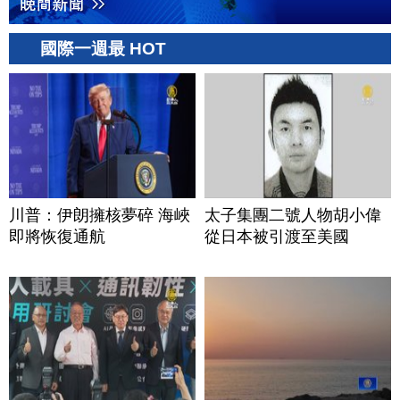
國際一週最 HOT
川普：伊朗擁核夢碎 海峽
太子集團二號人物胡小偉
即將恢復通航
從日本被引渡至美國