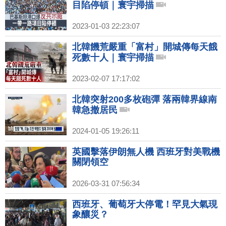
目陷停頓｜寰宇掃描
2023-01-03 22:23:07
北韓饑荒嚴重「富村」開城傳每天餓
死數十人｜寰宇掃描
2023-02-07 17:17:02
北韓突射200多枚砲彈 落兩韓界線南
韓急撤居民
2024-01-05 19:26:11
英國擊落伊朗無人機 西班牙對美戰機
關閉領空
2026-03-31 07:56:34
西班牙、葡萄牙大停電！罕見大氣現
象釀災？