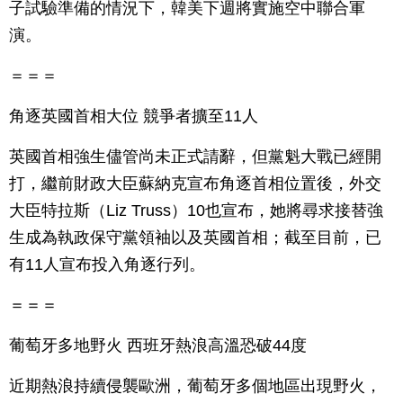
子試驗準備的情況下，韓美下週將實施空中聯合軍
演。
＝＝＝
角逐英國首相大位 競爭者擴至11人
英國首相強生儘管尚未正式請辭，但黨魁大戰已經開
打，繼前財政大臣蘇納克宣布角逐首相位置後，外交
大臣特拉斯（Liz Truss）10也宣布，她將尋求接替強
生成為執政保守黨領袖以及英國首相；截至目前，已
有11人宣布投入角逐行列。
＝＝＝
葡萄牙多地野火 西班牙熱浪高溫恐破44度
近期熱浪持續侵襲歐洲，葡萄牙多個地區出現野火，