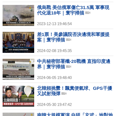
俄烏戰 美估俄軍傷亡31.5萬 軍事現
代化退18年｜寰宇掃描
2023-12-13 19:46:54
差1票！美參議院否決邊境和軍援提
案｜寰宇掃描
2024-02-08 19:45:35
中共秘密部署殲-20戰機 直指印度邊
界｜寰宇掃描
2024-06-05 19:48:40
北韓頻挑釁！飄糞便氣球、GPS干擾
又試射飛彈
2024-05-30 19:47:42
南韓大規模軍演 自研「玄武」地對地