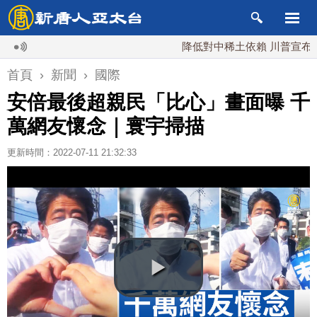
降低對中稀土依賴 川普宣布礦業投資
首頁
›
新聞
›
國際
安倍最後超親民「比心」畫面曝 千
萬網友懷念｜寰宇掃描
更新時間：2022-07-11 21:32:33