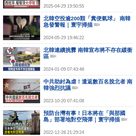
2025-04-29 19:50:55
北韓空投逾200顆「糞便氣球」 南韓
急發警報｜寰宇掃描
2024-05-29 19:46:22
北韓連續挑釁 南韓宣布將不存在緩衝
區
2024-01-09 07:43:48
中共助紂為虐！遣返數百名脫北者 南
韓強烈抗議
2023-10-20 07:41:08
預防台灣有事！日本將在「與那國
島」部署地對空飛彈｜寰宇掃描
2022-12-28 21:29:24