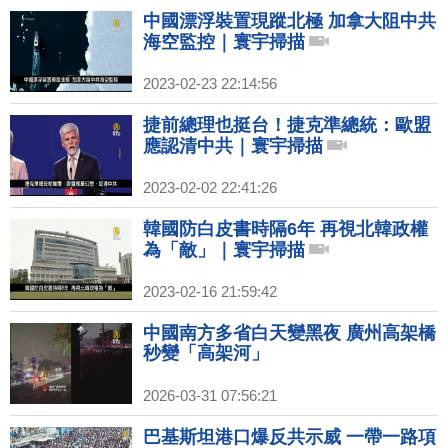
中國漂浮裝置現蹤北極 加拿大阻中共
海空監控｜寰宇掃描
2023-02-23 22:14:56
捷前總理也挺台！捷克準總統：歐盟
應認清中共｜寰宇掃描
2023-02-02 22:41:26
韓國防白皮書時隔6年 再視北韓政權
為「敵」｜寰宇掃描
2023-02-16 21:59:42
中國南方多省白天變黑夜 廣州高架橋
秒變「高架河」
2026-03-31 07:56:21
巴基斯坦港口爆反共示威 一帶一路項