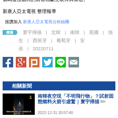
新唐人亞太電視 整理報導
按讚加入
新唐人亞太電視台粉絲團
寰宇掃描
北韓
南韓
英國
強
|
|
|
|
生
西班牙
葡萄牙
安
|
|
|
倍
20220711
|
相關新聞
南韓夜空現「不明飛行物」？試射固
態燃料火箭引虛驚｜寰宇掃描
2022-12-31 20:57:40