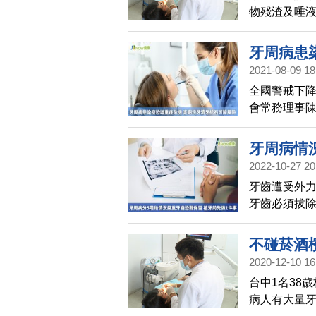
物殘渣及唾
成牙周病。
能維持口腔
牙周病患
2021-08-09 18
險
全國警戒下降
會常務理事
增加牙結石
正確且完整
牙周病情
牙齒好時機
2022-10-27 20
鍵！
牙齒遭受外
牙齒必須拔
為細菌感染
拾咀嚼功能
不碰菸酒
2020-12-10 16
台中1名38
病人有大量