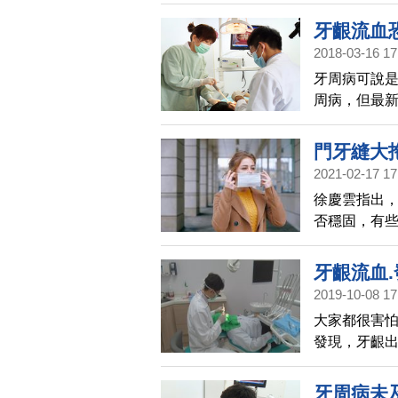
影像檢查分
性牙周病與
牙齦流血
2018-03-16 17
牙周病可說是
周病，但最
NG，多數人
為這只是「睡
門牙縫大
火氣大，喝
2021-02-17 17
徐慶雲指出
否穩固，有
度；臨床上
則仰賴醫師
牙齦流血
富的牙醫師
2019-10-08 17
至於滋生細
大家都很害
情形。
發現，牙齦
《心血管研究雜誌
牙周病未