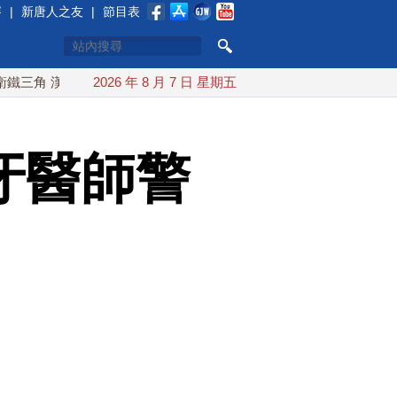
賽
|
新唐人之友
|
節目表
漢光首封淡江大橋驗證阻敵戰略
2026 年 8 月 7 日 星期五
中共軍艦撞自家海警船釀2死 
牙醫師警