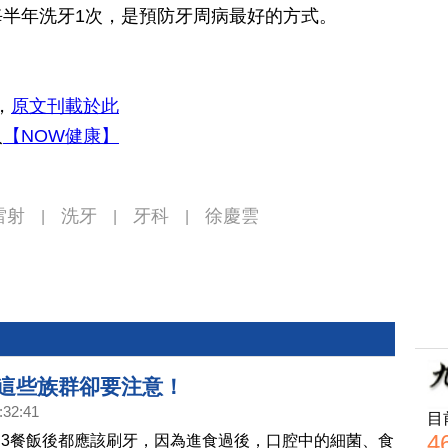
半年洗牙1次，是預防牙周病最好的方式。
，
原文刊載於此
入
【NOW健康】
雷射
洗牙
牙科
徐慶雲
|
|
|
 這些族群卻要注意！
:32:41
目
4
3餐飯後都應該刷牙，因為進食過後，口腔中的細菌、食