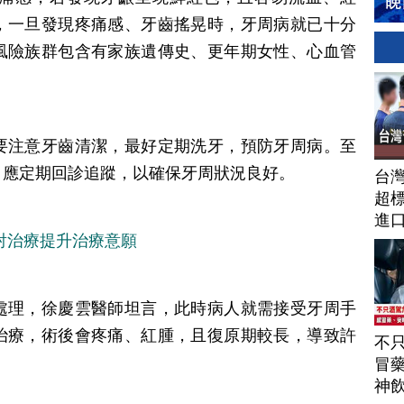
，一旦發現疼痛感、牙齒搖晃時，牙周病就已十分
風險族群包含有家族遺傳史、更年期女性、心血管
要注意牙齒清潔，最好定期洗牙，預防牙周病。至
，應定期回診追蹤，以確保牙周狀況良好。
台
超標
進
射治療提升治療意願
處理，徐慶雲醫師坦言，此時病人就需接受牙周手
治療，術後會疼痛、紅腫，且復原期較長，導致許
不
冒
神