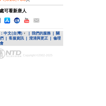
處可看新唐人
：
中文(台灣)
|
我們的服務
|
關
們
|
客服資訊
|
澄清與更正
|
倫理
會
Copyright ©2002-2025