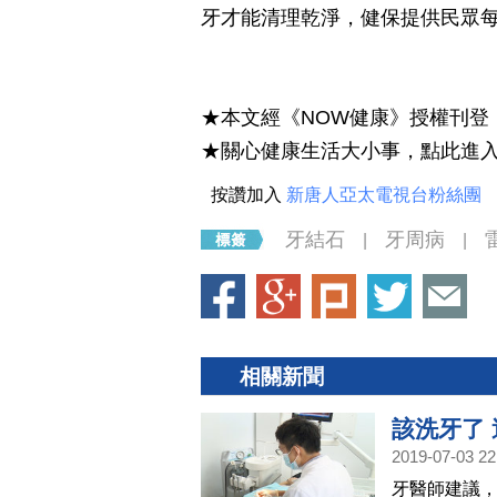
牙才能清理乾淨，健保提供民眾每
★本文經《NOW健康》授權刊登
★關心健康生活大小事，點此進
按讚加入
新唐人亞太電視台粉絲團
牙結石
牙周病
|
|
相關新聞
該洗牙了
2019-07-03 22
牙醫師建議，