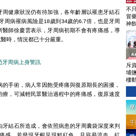
不
牙周健康狀況仍有待加強，各年齡層以罹患牙結石
冒
牙周病罹病風險是18歲到34歲的6.7倍，也是牙周
神
所醫師徐慶雲表示，牙周病初期不會有疼痛感，導
駕
就醫時，情況都已十分嚴重。
恐牙周病上身警訊
斥資
埔
樓
病的手術，病人常因飽受疼痛與復原期長的困擾，
治療，可減輕民眾醫治過程中的疼痛感，復原速度
由牙結石所造成，會依照病患的牙周囊袋深度來判
痛感，若發現牙齦呈現鮮紅色，且容易流血、紅