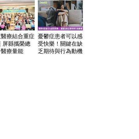
」危機
慧醫療結合重症
憂鬱症患者可以感
 屏縣攜榮總
受快樂！關鍵在缺
升醫療量能
乏期待與行為動機