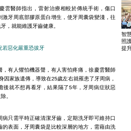
駕
慶雲醫師指出，雷射治療相較於傳統手術，傷口
刺激牙周底部膠原蛋白增生，使牙周囊袋變淺，往
洗牙，就能維護牙齒健康。
智
照護
況若惡化嚴重恐拔牙
提
醫，有人懼怕機器聲，有人害怕疼痛，徐慶雲醫師
身因家族遺傳，導致在25歲左右就罹患了牙周病，
癒後就不想再看牙，結果隔了5年，牙周病症狀惡
拔除。
周病只需平時正確清潔牙齒，定期洗牙即可維持口
齒的表面，牙周囊袋是比較深層的地方，需藉由洗