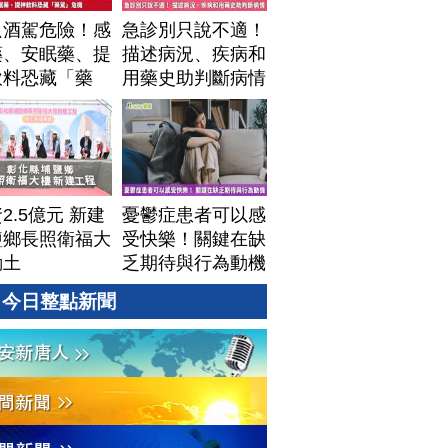
只酒駕危險！感
急診別只說不適！
藥、安眠藥、提
描述病況、疾病和
飲料恐藏「藥
用藥史助判斷病情
」危機
2.5億元 新建
憂鬱症患者可以感
鹽鄉長照衛福大
受快樂！關鍵在缺
動土
乏期待與行為動機
今日整點新聞