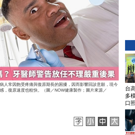
病人常因飽受疼痛與復原期長的困擾，因而影響回診意願，現今
台高
感，復原速度也較快。（圖／NOW健康製作；圖片來源／
多模
口