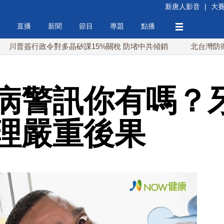
新唐人影音
|
大
直播
新聞
節目
專題
點播
行政令對多晶矽課15%關稅 防堵中共傾銷
北台灣防衛鐵三角 
病警訊你有嗎？
理嚴重後果