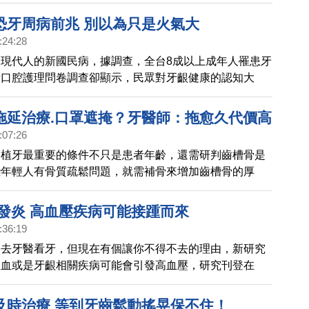
析後，確定林先生已出現慢性牙周病症狀。醫師表示，慢
口腔衛生息息相關，呼籲牙齒清潔與保養很重要。
恐牙周病前兆 別以為只是火氣大
:24:28
現代人的新國民病，據調查，全台8成以上成年人罹患牙
新口腔護理問卷調查卻顯示，民眾對牙齦健康的認知大
都曾有過牙齦出血、紅腫等牙周病前兆，卻有超過7成以
眠不足」，超過5成人誤以為是「吃了上火食物」，導致
拖延治療.口罩遮掩？牙醫師：拖愈久代價高
喝青草茶、楊桃汁退火，就沒事。
:07:26
，植牙最重要的條件不只是患者年齡，還需研判齒槽骨是
些年輕人有骨質疏鬆問題，就需補骨來增加齒槽骨的厚
，也有骨骼穩健的老年人，不需補骨即可植牙。補骨標準
專業度，且每個人的口腔條件都不一樣，故應慎選經驗豐
.發炎 高血壓疾病可能接踵而來
，術前做審慎評估，以免發生植體與假牙密合度不夠，以
:36:19
菌，或者骨質條件不足卻貿然植牙，日後恐有搖晃、鬆脫
怕去牙醫看牙，但現在有個讓你不得不去的理由，新研究
出血或是牙齦相關疾病可能會引發高血壓，研究刊登在
》（Cardiovascular Research）。
及時治療 等到牙齒鬆動搖晃保不住！