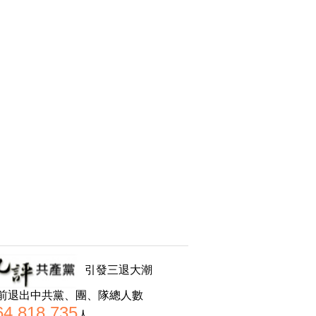
引發三退大潮
前退出中共黨、團、隊總人數
64,818,735
人