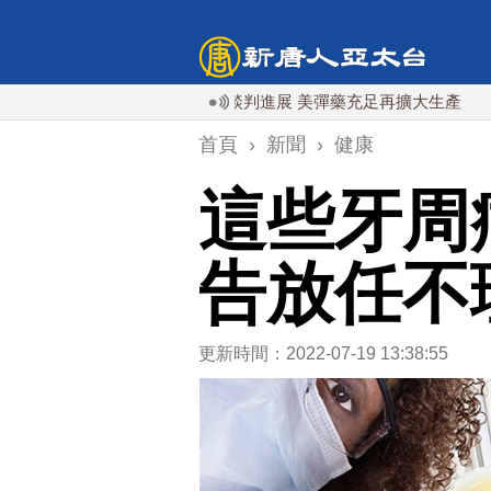
川普預透露美伊談判進展 美彈藥充足再擴大生產
川普簽
首頁
›
新聞
›
健康
這些牙周
告放任不
更新時間：2022-07-19 13:38:55