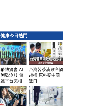
健康今日熱門
齡博覽會 AI
台灣苦茶油致癌物
態監測服 傷
超標 原料疑中國
照護平台亮相
進口