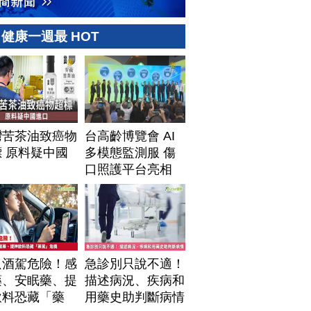
健康一週最 HOT
灣苦茶油致癌物
台高齡博覽會 AI
 原料疑中國
多模態監測服 傷
口
口照護平台亮相
只酒駕危險！感
急診別只說不適！
藥、安眠藥、提
描述病況、疾病和
飲料恐藏「藥
用藥史助判斷病情