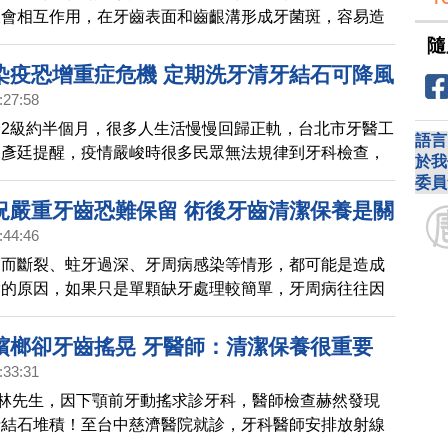
液會相互作用，在牙齒表面和齒齦溝形成牙菌斑，容易造
如能確實刷牙，以牙線、牙尖刷來清除牙縫上的殘渣，就
隨
健康。
染疫恐增重症危機 定期洗牙清牙結石可降風
:27:58
2級約半個月，很多人生活慢慢回歸正軌，台北市牙醫工
語言
陳彥廷提醒，疫情嚴峻時很多民眾無法規律到牙科檢查，
於我
降低口腔免疫力風險，提升肺炎發生危機；陳彥廷呼籲，
委員
清潔牙齒，有助減少呼吸道疾病，疫情降溫正是趕快檢查
況嚴重牙齒恐難保留 術後牙齒清潔保養是關
。
:44:46
力而斷裂、蛀牙過深、牙周病感染等情形，都可能是造成
除的原因，如果只是單顆缺牙處理較簡單，牙周病往往因
導致多顆缺牙，不適合做傳統的牙橋，需透過植牙才能重
，揮別缺牙窘境。
檳榔卻牙齒搖晃 牙醫師：清潔保養很重要
:33:31
歲林先生，因下顎前牙動搖求診牙科，醫師檢查赫然發現
牙結石堆積！至台中慈濟醫院就診，牙科醫師安排放射線