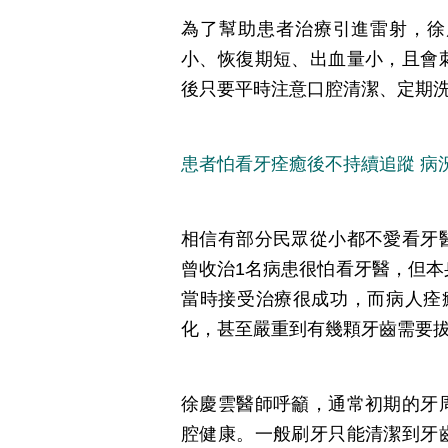
為了幫助患者治療引進雷射，徐
小、恢復期短、出血量小，且會
後只要平時注意口腔清潔、定期
患者怕看牙痊癒後不持續追蹤 病
相信有部分民眾從小都不愛看牙
曾收治1名病患很怕看牙醫，但本
當時接受治療很成功，而病人痊
化，甚至嚴重到有幾顆牙齒需要
徐慶雲醫師呼籲，通常初期的牙
腔健康。一般刷牙只能清潔到牙